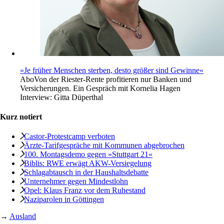
»Je früher Menschen sterben, desto größer sind Gewinne«
Abo
Von der Riester-Rente profitieren nur Banken und
Versicherungen. Ein Gespräch mit Kornelia Hagen
Interview:
Gitta Düperthal
Kurz notiert
Castor-Protestcamp verboten
Ärzte-Tarifgespräche mit Kommunen abgebrochen
100. Montagsdemo gegen »Stuttgart 21«
Biblis: RWE erwägt AKW-Versiegelung
Schlagabtausch in der Haushaltsdebatte
Unternehmer gegen Mindestlohn
Opel: Klaus Franz vor dem Ruhestand
Naziparolen in ­Göttingen
→
Ausland