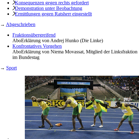
Konsequenzen ­gegen rechts gefordert
Demonstration ­unter Beobachtung
Ermittlungen gegen Ratsherr eingestellt
→
Abgeschrieben
Fraktionsübergreifend
Abo
Erklärung von Andrej Hunko (Die Linke)
Konfrontatives Vorgehen
Abo
Erklärung von Niema Movassat, Mitglied der Linksfraktion
im Bundestag
→
Sport