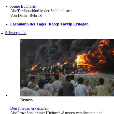
Keine Euphorie
Abo
Tarifabschluß in der Stahlindustrie
Von
Daniel Behruzi
Fachmann des Tages: Recep Tayyip Erdogan
→
Schwerpunkt
Reuters
Den Frieden erkämpfen
Abo
Prozeßerklärung: Hightech-Armeen verschrotten und