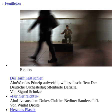
→
Feuilleton
Reuters
Der Tarif liegt schief
Abo
Wer das Prinzip aufweicht, will es abschaffen: Der
Deutsche Orchestertag offenbarte Defizite.
Von
Sigurd Schulze
»Für hier reicht’s«
Abo
Live aus dem Dukes Club im Berliner Sanderstüb’l.
Von
Wiglaf Droste
Herz aus Plastik