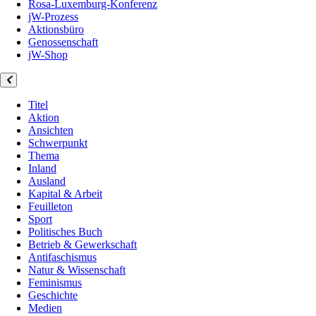
Rosa-Luxemburg-Konferenz
jW-Prozess
Aktionsbüro
Genossenschaft
jW-Shop
Titel
Aktion
Ansichten
Schwerpunkt
Thema
Inland
Ausland
Kapital & Arbeit
Feuilleton
Sport
Politisches Buch
Betrieb & Gewerkschaft
Antifaschismus
Natur & Wissenschaft
Feminismus
Geschichte
Medien