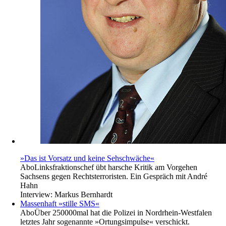
»Das ist Vorsatz und keine Sehschwäche«
Abo
Linksfraktionschef übt harsche Kritik am Vorgehen
Sachsens gegen Rechtsterroristen. Ein Gespräch mit André
Hahn
Interview:
Markus Bernhardt
Massenhaft »stille SMS«
Abo
Über 250000mal hat die Polizei in Nordrhein-Westfalen
letztes Jahr sogenannte »Ortungsimpulse« verschickt.