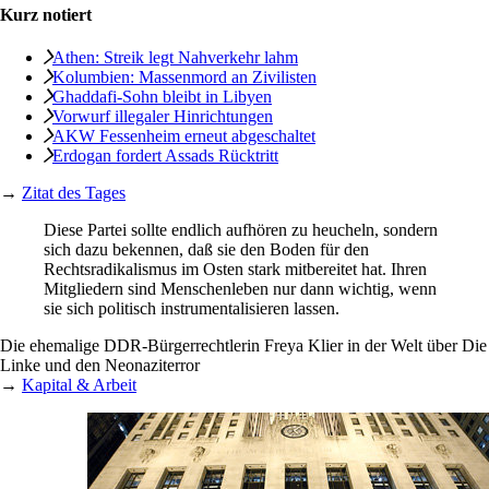
Kurz notiert
Athen: Streik legt ­Nahverkehr lahm
Kolumbien: Massenmord an Zivilisten
Ghaddafi-Sohn bleibt in Libyen
Vorwurf illegaler ­Hinrichtungen
AKW Fessenheim ­erneut abgeschaltet
Erdogan fordert ­Assads Rücktritt
→
Zitat des Tages
Diese Partei sollte endlich aufhören zu heucheln, sondern
sich dazu bekennen, daß sie den Boden für den
Rechtsradikalismus im Osten stark mitbereitet hat. Ihren
Mitgliedern sind Menschenleben nur dann wichtig, wenn
sie sich politisch instrumentalisieren lassen.
Die ehemalige DDR-Bürgerrechtlerin Freya Klier in der Welt über Die
Linke und den Neonaziterror
→
Kapital & Arbeit