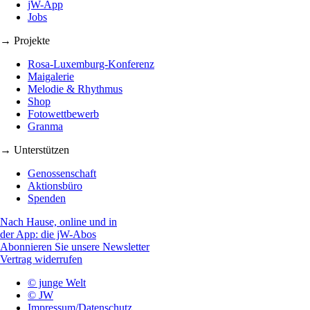
jW-App
Jobs
→ Projekte
Rosa-Luxemburg-Konferenz
Maigalerie
Melodie & Rhythmus
Shop
Fotowettbewerb
Granma
→ Unterstützen
Genossenschaft
Aktionsbüro
Spenden
Nach Hause, online und in
der App: die jW-Abos
Abonnieren Sie unsere Newsletter
Vertrag widerrufen
© junge Welt
© JW
Impressum/Datenschutz