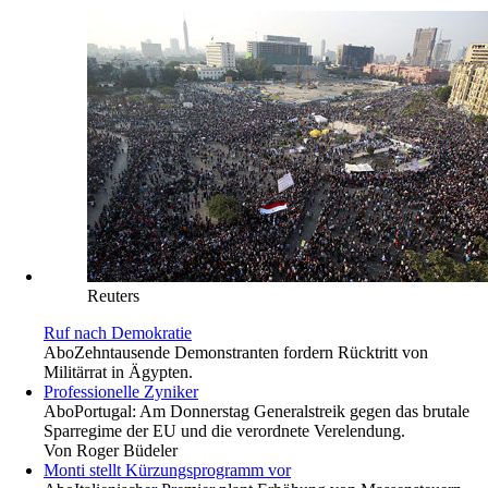
Reuters
Ruf nach Demokratie
Abo
Zehntausende Demonstranten fordern Rücktritt von
Militärrat in Ägypten.
Professionelle Zyniker
Abo
Portugal: Am Donnerstag Generalstreik gegen das brutale
Sparregime der EU und die verordnete Verelendung.
Von
Roger Büdeler
Monti stellt Kürzungsprogramm vor