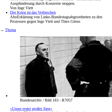
Ausplünderung durch Konzerne stoppen.
Von
Inge Viett
Der Krieg ist das Verbrechen
Abo
Erklärung von Linke-Bundestagsabgeordneten zu den
Prozessen gegen Inge Viett und Thies Gleiss
→
Thema
Bundesarchiv / Bild 183 - R7057
»Unser erster großer Sieg«