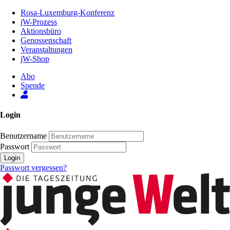
Zum
Rosa-Luxemburg-Konferenz
Inhalt
jW-Prozess
der
Aktionsbüro
Seite
Genossenschaft
Veranstaltungen
jW-Shop
Abo
Spende
Login
Benutzername
Passwort
Login
Passwort vergessen?