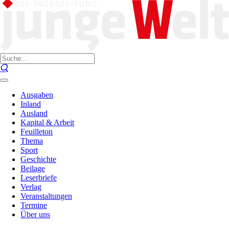
Ausgaben
Inland
Ausland
Kapital & Arbeit
Feuilleton
Thema
Sport
Geschichte
Beilage
Leserbriefe
Verlag
Veranstaltungen
Termine
Über uns