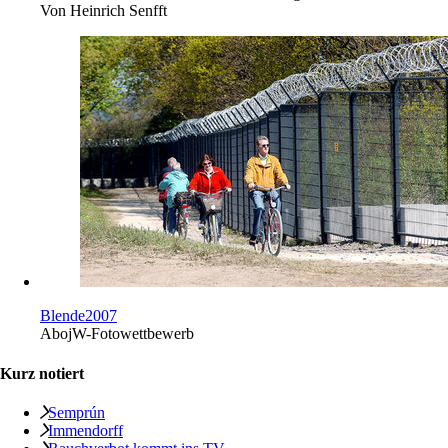
Von
Heinrich Senfft
Blende2007
Abo
jW-Fotowettbewerb
Kurz notiert
Semprún
Immendorff