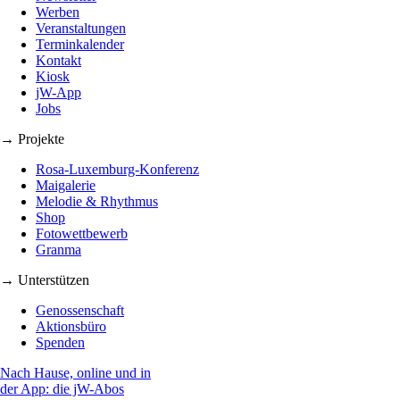
Werben
Veranstaltungen
Terminkalender
Kontakt
Kiosk
jW-App
Jobs
→ Projekte
Rosa-Luxemburg-Konferenz
Maigalerie
Melodie & Rhythmus
Shop
Fotowettbewerb
Granma
→ Unterstützen
Genossenschaft
Aktionsbüro
Spenden
Nach Hause, online und in
der App: die jW-Abos