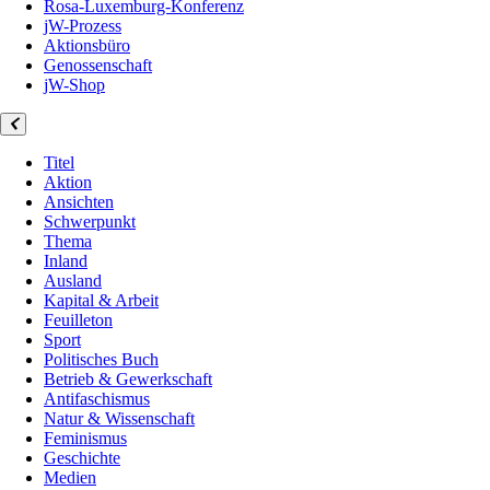
Rosa-Luxemburg-Konferenz
jW-Prozess
Aktionsbüro
Genossenschaft
jW-Shop
Titel
Aktion
Ansichten
Schwerpunkt
Thema
Inland
Ausland
Kapital & Arbeit
Feuilleton
Sport
Politisches Buch
Betrieb & Gewerkschaft
Antifaschismus
Natur & Wissenschaft
Feminismus
Geschichte
Medien