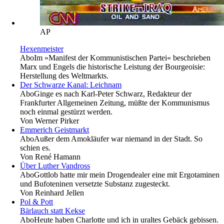
AP
Hexenmeister
Abo
Im »Manifest der Kommunistischen Partei« beschrieben
Marx und Engels die historische Leistung der Bourgeoisie:
Herstellung des Weltmarkts.
Der Schwarze Kanal: Leichnam
Abo
Ginge es nach Karl-Peter Schwarz, Redakteur der
Frankfurter Allgemeinen Zeitung, müßte der Kommunismus
noch einmal gestürzt werden.
Von
Werner Pirker
Emmerich Geistmarkt
Abo
Außer dem Amokläufer war niemand in der Stadt. So
schien es.
Von
René Hamann
Über Luther Vandross
Abo
Gottlob hatte mir mein Drogendealer eine mit Ergotaminen
und Bufoteninen versetzte Substanz zugesteckt.
Von
Reinhard Jellen
Pol & Pott
Bärlauch statt Kekse
Abo
Heute haben Charlotte und ich in uraltes Gebäck gebissen.