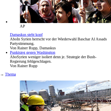
AP
Damaskus steht kopf
Abo
In Syrien herrscht vor der Wiederwahl Baschar Al Assads
Partystimmung.
Von
Rainer Rupp, Damaskus
Punktsieg gegen Washington
Abo
Syrien weniger isoliert denn je. Strategie der Bush-
Regierung fehlgeschlagen.
Von
Rainer Rupp
→
Thema