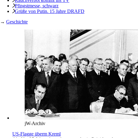
Rauchverbot kommt ins TV
Pfingstmesse, schwarz
Grüße von Putin. 15 Jahre DRAFD
→
Geschichte
jW-Archiv
US-Flagge überm Kreml