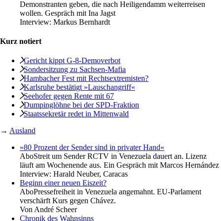
Demonstranten geben, die nach Heiligendamm weiterreisen
wollen. Gespräch mit Ina Jagst
Interview:
Markus Bernhardt
Kurz notiert
Gericht kippt G-8-Demoverbot
Sondersitzung zu ­Sachsen-Mafia
Hambacher Fest mit Rechtsextremisten?
Karlsruhe bestätigt »Lauschangriff«
Seehofer gegen Rente mit 67
Dumpinglöhne bei der SPD-Fraktion
Staatssekretär redet in Mittenwald
→
Ausland
»80 Prozent der Sender sind in privater Hand«
Abo
Streit um Sender RCTV in Venezuela dauert an. Lizenz
läuft am Wochenende aus. Ein Gespräch mit Marcos Hernández
Interview:
Harald Neuber, Caracas
Beginn einer neuen Eiszeit?
Abo
Pressefreiheit in Venezuela angemahnt. EU-Parlament
verschärft Kurs gegen Chávez.
Von
André Scheer
Chronik des Wahnsinns