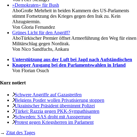
»Demokraten« für Bush
Abo
Große Mehrheit in beiden Kammern des US-Parlaments
stimmt Fortsetzung des Krieges gegen den Irak zu. Kein
Abzugstermin.
Von
Gloria Fernandez
Grünes Licht für den Angriff?
Abo
Türkischer Premier öffnet Armeeführung den Weg für einen
Militärschlag gegen Nordirak.
Von
Nico Sandfuchs, Ankara
Unterstützung aus der Luft bei Jagd nach Aufständischen
Knapper Ausgang bei den Parlamentswahlen in Irland
Von
Florian Osuch
Kurz notiert
Schwere Angriffe auf Gazastreifen
Belgiens Postler wollen Privatisierung stoppen
Ukrainischer Präsident übernimmt Polizei
Türkei: Razzia gegen PKK-Sympathisanten
Schweden: SAS droht mit Aussperrung
Protest gegen Kriegsherren im Parlament
→
Zitat des Tages