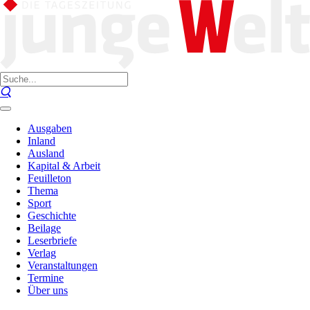
Ausgaben
Inland
Ausland
Kapital & Arbeit
Feuilleton
Thema
Sport
Geschichte
Beilage
Leserbriefe
Verlag
Veranstaltungen
Termine
Über uns