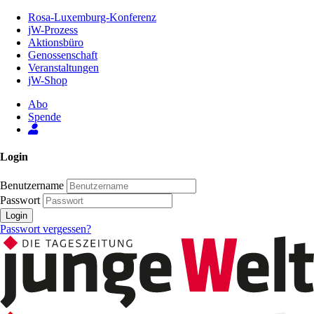
Zum
Rosa-Luxemburg-Konferenz
Inhalt
jW-Prozess
der
Aktionsbüro
Seite
Genossenschaft
Veranstaltungen
jW-Shop
Abo
Spende
Login
Benutzername
Passwort
Login
Passwort vergessen?