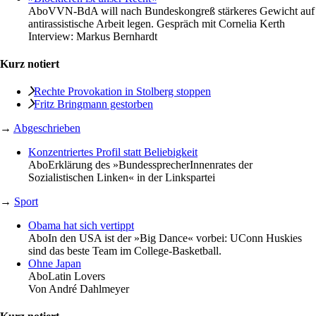
Abo
VVN-BdA will nach Bundeskongreß stärkeres Gewicht auf
antirassistische Arbeit legen. Gespräch mit Cornelia Kerth
Interview:
Markus Bernhardt
Kurz notiert
Rechte Provokation in Stolberg stoppen
Fritz Bringmann gestorben
→
Abgeschrieben
Konzentriertes Profil statt Beliebigkeit
Abo
Erklärung des »BundessprecherInnenrates der
Sozialistischen Linken« in der Linkspartei
→
Sport
Obama hat sich vertippt
Abo
In den USA ist der »Big Dance« vorbei: UConn Huskies
sind das beste Team im College-Basketball.
Ohne Japan
Abo
Latin Lovers
Von
André Dahlmeyer