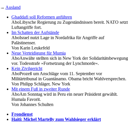
→
Ausland
Ghaddafi soll Reformen anführen
Abo
Libysche Regierung zu Zugeständnissen bereit. NATO setzt
Luftangriffe fort.
Im Schatten der Aufstände
Abo
Israel nutzt Lage in Nordafrika für Angriffe auf
Palästinenser.
Von
Karin Leukefeld
Neue Verteidigung für Mumia
Abo
Anwälte stellten sich in New York der Solidaritätsbewegung
vor. Todesstrafe »Fortsetzung der Lynchmorde«.
Kein Zivilgericht
Abo
Prozeß um Anschläge vom 11. September vor
Militärtribunal in Guantánamo. Obama bricht Wahlversprechen.
Von
Philipp Schläger, New York
Mit einem Fuß in zweiter Runde
Abo
Am Sonntag wird in Peru ein neuer Präsident gewählt.
Humala Favorit.
Von
Johannes Schulten
Frondienst
Haiti: Michel Martelly zum Wahlsieger erklärt