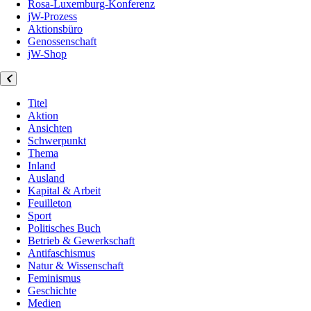
Rosa-Luxemburg-Konferenz
jW-Prozess
Aktionsbüro
Genossenschaft
jW-Shop
Titel
Aktion
Ansichten
Schwerpunkt
Thema
Inland
Ausland
Kapital & Arbeit
Feuilleton
Sport
Politisches Buch
Betrieb & Gewerkschaft
Antifaschismus
Natur & Wissenschaft
Feminismus
Geschichte
Medien