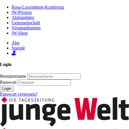
Zum
Rosa-Luxemburg-Konferenz
Inhalt
jW-Prozess
der
Aktionsbüro
Seite
Genossenschaft
Veranstaltungen
jW-Shop
Abo
Spende
Login
Benutzername
Passwort
Login
Passwort vergessen?