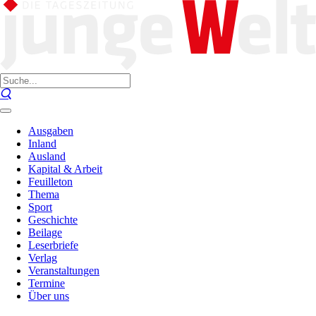
Ausgaben
Inland
Ausland
Kapital & Arbeit
Feuilleton
Thema
Sport
Geschichte
Beilage
Leserbriefe
Verlag
Veranstaltungen
Termine
Über uns