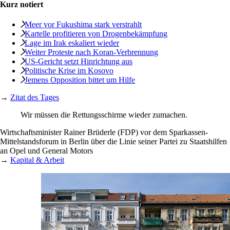
Kurz notiert
Meer vor Fukushima stark verstrahlt
Kartelle profitieren von Drogenbekämpfung
Lage im Irak eskaliert wieder
Weiter Proteste nach Koran-Verbrennung
US-Gericht setzt Hinrichtung aus
Politische Krise im Kosovo
Jemens Opposition bittet um Hilfe
→
Zitat des Tages
Wir müssen die Rettungsschirme wieder zumachen.
Wirtschaftsminister Rainer Brüderle (FDP) vor dem Sparkassen-
Mittelstandsforum in Berlin über die Linie seiner Partei zu Staatshilfen
an Opel und General Motors
→
Kapital & Arbeit