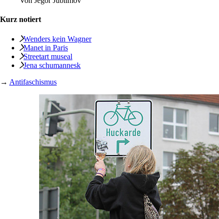
Von
Jegor Jublimov
Kurz notiert
Wenders kein Wagner
Manet in Paris
Streetart museal
Jena schumannesk
→
Antifaschismus