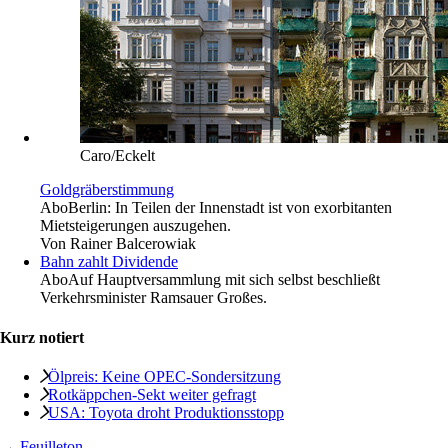
Caro/Eckelt
Goldgräberstimmung
Abo
Berlin: In Teilen der Innenstadt ist von exorbitanten
Mietsteigerungen auszugehen.
Von
Rainer Balcerowiak
Bahn zahlt Dividende
Abo
Auf Hauptversammlung mit sich selbst beschließt
Verkehrsminister Ramsauer Großes.
Kurz notiert
Ölpreis: Keine OPEC-Sondersitzung
Rotkäppchen-Sekt weiter gefragt
USA: Toyota droht Produktionsstopp
→
Feuilleton