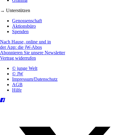
Granma
→ Unterstützen
Genossenschaft
Aktionsbüro
Spenden
Nach Hause, online und in
der App: die jW-Abos
Abonnieren Sie unsere Newsletter
Vertrag widerrufen
© junge Welt
© JW
Impressum/Datenschutz
AGB
Hilfe