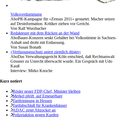
Volksverdummung
Abo
PR-Kampagne für »Zensus 2011« gestartet. Macher setzen
auf Desinformation. Kritiker ziehen vor Gericht.
Von
Ralf Wurzbacher
Redakteure mit dem Rücken an der Wand
Abo
Bauer-Konzern senkt Gehälter bei Volksstimme in Sachsen-
Anhalt und droht mit Entlassung.
Von
Susan Bonath
»Verfassungsschutz agiert ziemlich düster«
Abo
Das Verwaltungsgericht Köln entschied, daß Rechtsanwalt
Gössner zu Unrecht überwacht wurde. Ein Gespräch mit Udo
Kauß
Interview:
Mirko Knoche
Kurz notiert
Rösler neuer FDP-Chef, Minister bleiben
Merkel pfeift ­ auf Erneuerbare
Tarifeinigung in Hessen
Tarifabschluß für Krankenhäuser
ADAC zeigt Abzocker an
Polizeiaktion gegen Kurden