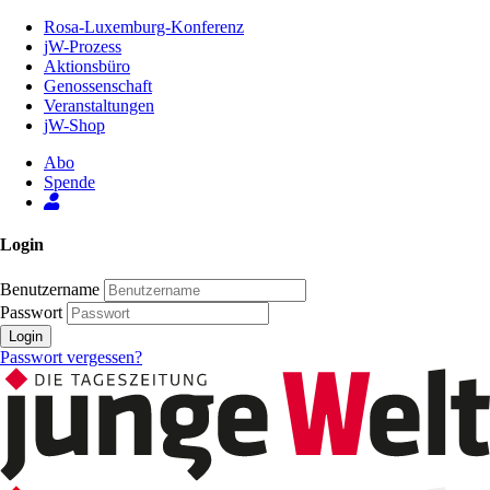
Zum
Rosa-Luxemburg-Konferenz
Inhalt
jW-Prozess
der
Aktionsbüro
Seite
Genossenschaft
Veranstaltungen
jW-Shop
Abo
Spende
Login
Benutzername
Passwort
Login
Passwort vergessen?