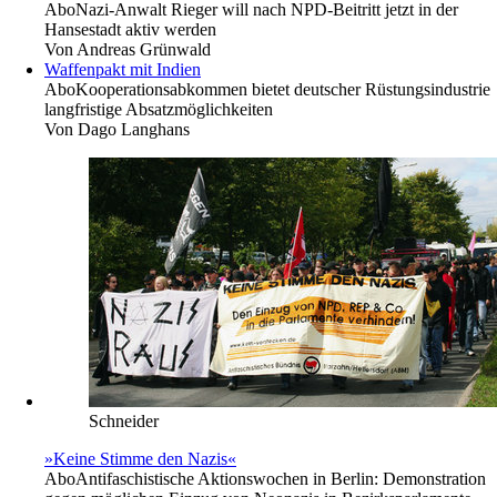
Abo
Nazi-Anwalt Rieger will nach NPD-Beitritt jetzt in der
Hansestadt aktiv werden
Von
Andreas Grünwald
Waffenpakt mit Indien
Abo
Kooperationsabkommen bietet deutscher Rüstungs­ind­u­­strie
langfristige Absatzmöglichkeiten
Von
Dago Langhans
Schneider
»Keine Stimme den Nazis«
Abo
Antifaschistische Aktionswochen in Berlin: Demonstration