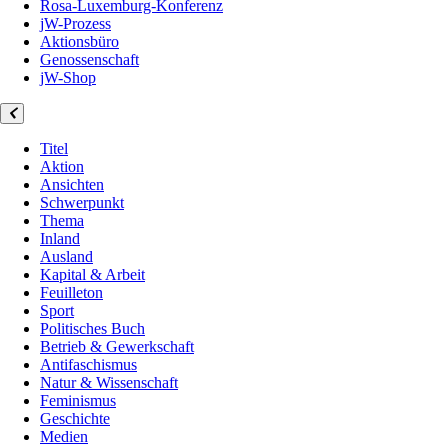
Rosa-Luxemburg-Konferenz
jW-Prozess
Aktionsbüro
Genossenschaft
jW-Shop
Titel
Aktion
Ansichten
Schwerpunkt
Thema
Inland
Ausland
Kapital & Arbeit
Feuilleton
Sport
Politisches Buch
Betrieb & Gewerkschaft
Antifaschismus
Natur & Wissenschaft
Feminismus
Geschichte
Medien