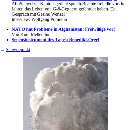
Abo
Schweizer Kantonsgericht sprach Beamte frei, die vor drei
Jahren das Leben von G-8-Gegnern gefährdet haben. Ein
Gespräch mit Gesine Wenzel
Interview:
Wolfgang Pomrehn
NATO hat Probleme in Afghanistan: Freiwillige vor!
Von
Knut Mellenthin
Segensinstrument des Tages: Benedikt-Orgel
→
Schwerpunkt