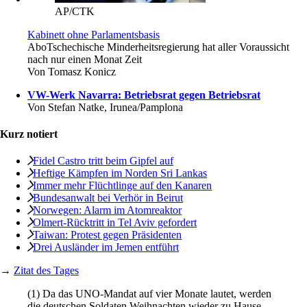
AP/CTK
Kabinett ohne Parlamentsbasis
Abo
Tschechische Minderheitsregierung hat aller Voraussicht
nach nur einen Monat Zeit
Von
Tomasz Konicz
VW-Werk Navarra: Betriebsrat gegen Betriebsrat
Von
Stefan Natke, Irunea/Pamplona
Kurz notiert
Fidel Castro tritt beim Gipfel auf
Heftige Kämpfen im Norden Sri Lankas
Immer mehr Flüchtlinge auf den Kanaren
Bundesanwalt bei Verhör in Beirut
Norwegen: Alarm im Atomreaktor
Olmert-Rücktritt in Tel Aviv gefordert
Taiwan: Protest gegen Präsidenten
Drei Ausländer im Jemen entführt
→
Zitat des Tages
(1) Da das UNO-Mandat auf vier Monate lautet, werden
die deutschen Soldaten Weihnachten wieder zu Hause