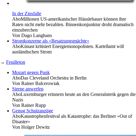
In der Zinsfalle
Abo
Millionen US-amerikanischer Häuslebauer können ihre
Raten nicht mehr bezahlen. Binnenkonjunktur droht dramatisch
einzubrechen
Von
Dago Langhans
Stromkonzerne als »Besatzungsmächte«
Abo
Künast kritisiert Energiemonopolisten. Kartellamt will
ausländischen Strom
→
Feuilleton
Mozart gegen Punk
Abo
Das Cleveland Orchestra in Berlin
Von
Rainer Balcerowiak
Sirene anwerfen
Abo
Luxemburger erinnern heute an den Generalstreik gegen die
Nazis
Von
Rainer Rupp
Genug Schutzanzüge
Abo
Katastrophenfestival als Katastrophe: das Berliner »Out of
Disaster«
Von
Holger Dewitz