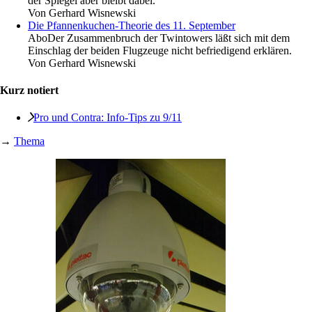
der Spiegel aber bleibt dabei.
Von
Gerhard Wisnewski
Die Pfannenkuchen-Theorie des 11. September
Abo
Der Zusammenbruch der Twintowers läßt sich mit dem
Einschlag der beiden Flugzeuge nicht befriedigend erklären.
Von
Gerhard Wisnewski
Kurz notiert
Pro und Contra: Info-Tips zu 9/11
→
Thema