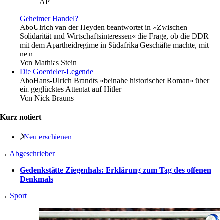
AP
Geheimer Handel?
Abo
Ulrich van der Heyden beantwortet in »Zwischen
Solidarität und Wirtschaftsinteressen« die Frage, ob die DDR
mit dem Apartheidregime in Südafrika Geschäfte machte, mit
nein
Von
Mathias Stein
Die Goerdeler-Legende
Abo
Hans-Ulrich Brandts »beinahe historischer Roman« über
ein geglücktes Attentat auf Hitler
Von
Nick Brauns
Kurz notiert
Neu erschienen
→
Abgeschrieben
Gedenkstätte Ziegenhals: Erklärung zum Tag des offenen
Denkmals
→
Sport