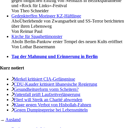
gegen möglichen Einzug von Neonazis in Bezirksparlamente
und »Rock für Links«-Festival
Von
Theo Schneider
Gedenktreffen Moringer KZ-Häftlinge
Abo
Überlebende von Zwangsarbeit und SS-Terror berichteten
über ihren Lebensweg
Von
Reimar Paul
Kirche für Spaghettimonster
Abo
In Berlin-Pankow erster Tempel des neuen Kults eröffnet
Von
Lothar Bassermann
Tag der Mahnung und Erinnerung in Berlin
Kurz notiert
Merkel kritisiert CIA-Gefängnisse
CDU-Kauder kritisiert libanesische Regierung
Gesundheitsreform vorm Scheitern?
Vattenfall prüft Laufzeitverlängerung
Flierl will Streik an Charité abwenden
Klage gegen Verbot von Hisbollah-Fahnen
Gegen Dumpingpreise bei Lebensmitteln
→
Ausland