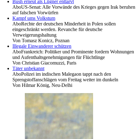
Bush erneut als Lügner entlarvt
Abo
US-Senat: Alle Vorwände des Krieges gegen Irak beruhen
auf falschen Vorwürfen
Kampf ums Volkstum
Abo
Rechte der deutschen Minderheit in Polen sollen
eingeschränkt werden. Revanche für deutsche
Verweigerungshaltung
Von
Tomasz Konicz, Poznan
Illegale Einwanderer schützen
Abo
Frankreich: Politiker und Prominente fordern Wohnungen
und Aufenthaltsgenehmigungen für Flüchtlinge
Von
Christian Giacomuzzi, Paris
Täter unbekannt
Abo
Polizei im indischen Malegaon tappt nach den
Sprengstoffanschlägen vom Freitag weiter im dunkeln
Von
Hilmar König, Neu-Delhi