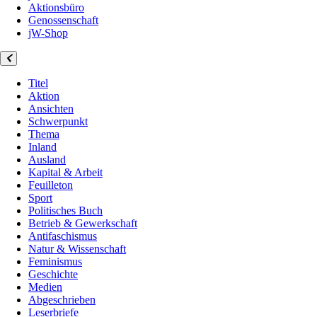
Aktionsbüro
Genossenschaft
jW-Shop
Titel
Aktion
Ansichten
Schwerpunkt
Thema
Inland
Ausland
Kapital & Arbeit
Feuilleton
Sport
Politisches Buch
Betrieb & Gewerkschaft
Antifaschismus
Natur & Wissenschaft
Feminismus
Geschichte
Medien
Abgeschrieben
Leserbriefe