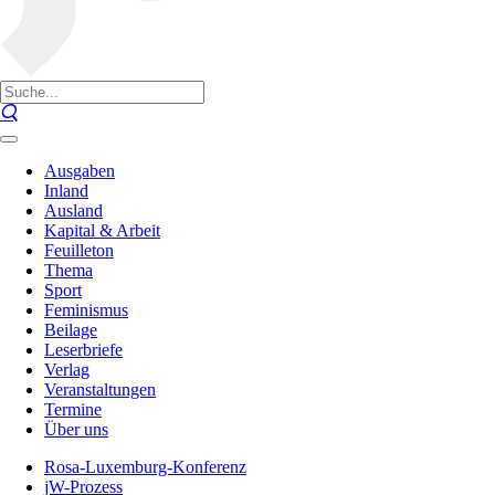
Ausgaben
Inland
Ausland
Kapital & Arbeit
Feuilleton
Thema
Sport
Feminismus
Beilage
Leserbriefe
Verlag
Veranstaltungen
Termine
Über uns
Rosa-Luxemburg-Konferenz
jW-Prozess