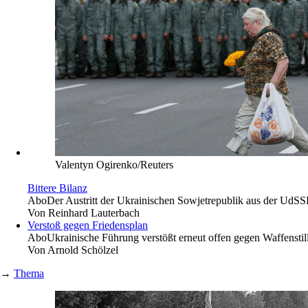
Valentyn Ogirenko/Reuters
Bittere Bilanz
Abo
Der Austritt der Ukrainischen Sowjetrepublik aus der UdS
Von
Reinhard Lauterbach
Verstoß gegen Friedensplan
Abo
Ukrainische Führung verstößt erneut offen gegen Waffensti
Von
Arnold Schölzel
→
Thema