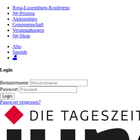
Zum
Rosa-Luxemburg-Konferenz
Inhalt
jW-Prozess
der
Aktionsbüro
Seite
Genossenschaft
Veranstaltungen
jW-Shop
Abo
Spende
Login
Benutzername
Passwort
Login
Passwort vergessen?