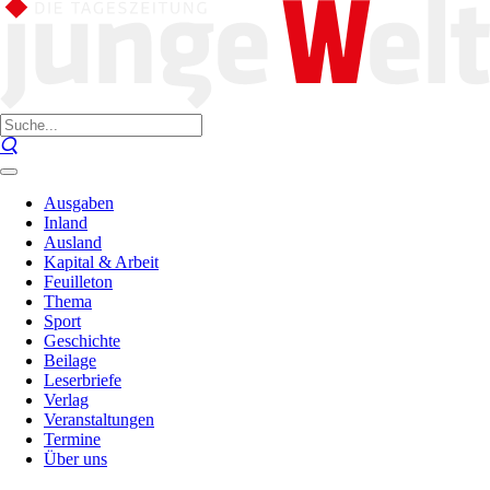
Ausgaben
Inland
Ausland
Kapital & Arbeit
Feuilleton
Thema
Sport
Geschichte
Beilage
Leserbriefe
Verlag
Veranstaltungen
Termine
Über uns