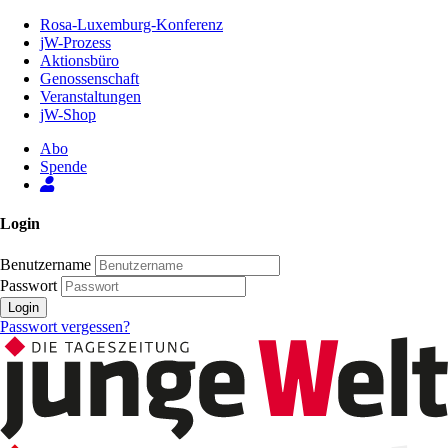
Zum
Rosa-Luxemburg-Konferenz
Inhalt
jW-Prozess
der
Aktionsbüro
Seite
Genossenschaft
Veranstaltungen
jW-Shop
Abo
Spende
Login
Benutzername
Passwort
Login
Passwort vergessen?