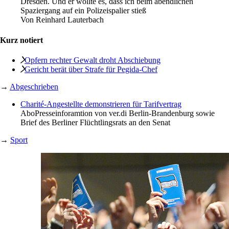
Dresden. Und er wollte es, dass ich beim abendlichen
Spaziergang auf ein Polizeispalier stieß
Von
Reinhard Lauterbach
Kurz notiert
Opfern rechter Gewalt droht Abschiebung
Gericht berät über Strafe für Pegida-Chef
→
Abgeschrieben
Charité-Angestellte demonstrieren für Tarifvertrag
Abo
Presseinforamtion von ver.di Berlin-Brandenburg sowie
Brief des Berliner Flüchtlingsrats an den Senat
→
Sport