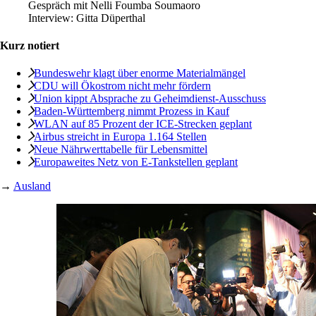
Gespräch mit Nelli Foumba Soumaoro
Interview:
Gitta Düperthal
Kurz notiert
Bundeswehr klagt über enorme Materialmängel
CDU will Ökostrom nicht mehr fördern
Union kippt Absprache zu Geheimdienst-Ausschuss
Baden-Württemberg nimmt Prozess in Kauf
WLAN auf 85 Prozent der ICE-Strecken geplant
Airbus streicht in Europa 1.164 Stellen
Neue Nährwerttabelle für Lebensmittel
Europaweites Netz von E-Tankstellen geplant
→
Ausland