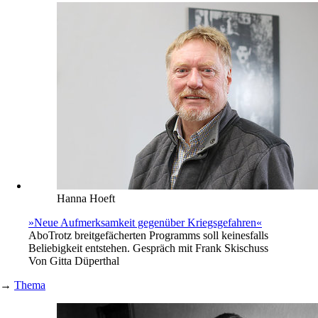
Hanna Hoeft
»Neue Aufmerksamkeit gegenüber Kriegsgefahren«
Abo
Trotz breitgefächerten Programms soll keinesfalls
Beliebigkeit entstehen. Gespräch mit Frank Skischuss
Von
Gitta Düperthal
→
Thema