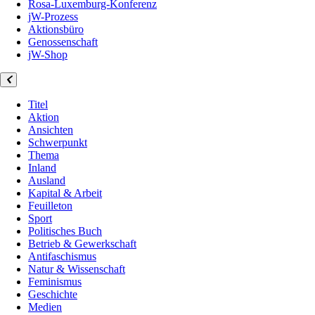
Rosa-Luxemburg-Konferenz
jW-Prozess
Aktionsbüro
Genossenschaft
jW-Shop
Titel
Aktion
Ansichten
Schwerpunkt
Thema
Inland
Ausland
Kapital & Arbeit
Feuilleton
Sport
Politisches Buch
Betrieb & Gewerkschaft
Antifaschismus
Natur & Wissenschaft
Feminismus
Geschichte
Medien