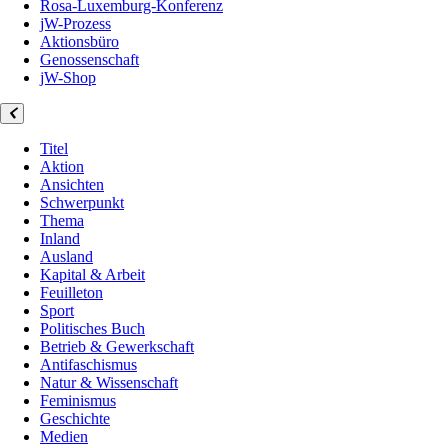
Rosa-Luxemburg-Konferenz
jW-Prozess
Aktionsbüro
Genossenschaft
jW-Shop
Titel
Aktion
Ansichten
Schwerpunkt
Thema
Inland
Ausland
Kapital & Arbeit
Feuilleton
Sport
Politisches Buch
Betrieb & Gewerkschaft
Antifaschismus
Natur & Wissenschaft
Feminismus
Geschichte
Medien