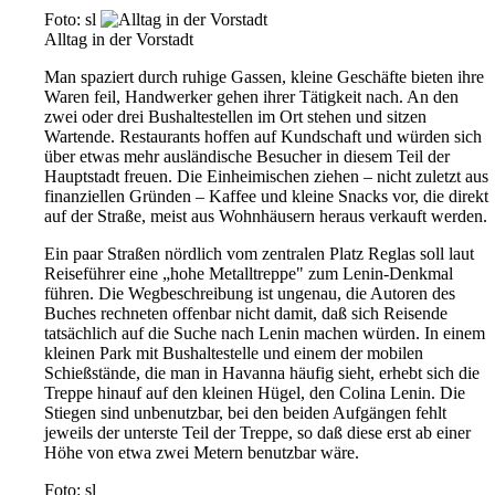
Foto: sl
Alltag in der Vorstadt
Man spaziert durch ruhige Gassen, kleine Geschäfte bieten ihre
Waren feil, Handwerker gehen ihrer Tätigkeit nach. An den
zwei oder drei Bushaltestellen im Ort stehen und sitzen
Wartende. Restaurants hoffen auf Kundschaft und würden sich
über etwas mehr ausländische Besucher in diesem Teil der
Hauptstadt freuen. Die Einheimischen ziehen – nicht zuletzt aus
finanziellen Gründen – Kaffee und kleine Snacks vor, die direkt
auf der Straße, meist aus Wohnhäusern heraus verkauft werden.
Ein paar Straßen nördlich vom zentralen Platz Reglas soll laut
Reiseführer eine „hohe Metalltreppe" zum Lenin-Denkmal
führen. Die Wegbeschreibung ist ungenau, die Autoren des
Buches rechneten offenbar nicht damit, daß sich Reisende
tatsächlich auf die Suche nach Lenin machen würden. In einem
kleinen Park mit Bushaltestelle und einem der mobilen
Schießstände, die man in Havanna häufig sieht, erhebt sich die
Treppe hinauf auf den kleinen Hügel, den Colina Lenin. Die
Stiegen sind unbenutzbar, bei den beiden Aufgängen fehlt
jeweils der unterste Teil der Treppe, so daß diese erst ab einer
Höhe von etwa zwei Metern benutzbar wäre.
Foto: sl