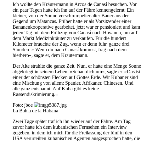
Ich wollte den Kräutermann in Arcos de Canasí besuchen. Vor
ein paar Tagen hatte ich ihn auf der Fähre kennengelernt: Ein
kleiner, von der Sonne verschrumpelter alter Bauer aus der
Gegend um Matanzas. Früher hatte er als Vorsitzender einer
Bananenkooperative gearbeitet, jetzt war er pensioniert und kam
jeden Tag mit dem Frühzug von Canasí nach Havanna, um auf
dem Markt Medizinkräuter zu verkaufen. Für die hundert
Kilometer brauchte der Zug, wenn er denn fuhr, ganze drei
Stunden. » Wenn du nach Canasí kommst, frag nach dem
hierbero«, sagte er, dem Kräutermann.
Der Alte strahlte die ganze Zeit. Nun, er hatte eine Menge Sonne
abgekriegt in seinem Leben. »Schau dich um«, sagte er. »Das ist
einer der schönsten Flecken auf Gottes Erde. Wir Kubaner sind
eine Mischung von allem: Spanier, Afrikaner, Chinesen. Und
alle ganz entspannt. Auf Kuba gibt es keine
Rassendiskrimierung.«
Foto: jboe
La Bahia de la Habana
Zwei Tage später traf ich ihn wieder auf der Fähre. Am Tag
zuvor hatte ich dem kubanischen Fernsehen ein Interview
gegeben, in dem ich mich für die Freilassung der fünf in den
USA verurteilten kubanischen Agenten ausgesprochen hatte, die