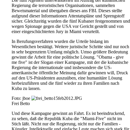
Die fünf Agenten unterwanderten im Auftrag der kubanischen
Regierung die terroristischen Organisationen, sammelten
Beweismaterial und übergaben dieses ans FBI. Dieses stellte
aufgrund dieser Informationen Attentatspläne und Sprengstoff
sicher. Gleichzeitig wurden die fünf Kubaner festgenommen und
wegen Spionage gegen die USA vor Gericht gestellt und von
einer eingeschüchterten Jury in Miami verurteilt.
In Berufungsverfahren wurden die Urteile bislang im
Wesentlichen bestätigt. Weitere juristische Schritte sind nur noch
in sehr begrenztem Umfang möglich. Umso größere Bedeutung
gewinnt die Arbeit für eine politische Lösung. "Obama - give
me five" ist der Slogan einer Kampagne, mit der die kubanische
Regierung die internationale und insbesondere die US-
amerikanische öffentliche Meinung dafür gewinnen will, Druck
auf den US-Präsidenten auszuüben, eine humanitäre Lösung
herbeizuführen und die fünf wieder zu ihren Familien nach
Kuba zu lassen.
Foto: jboe
Frei Betto
Und diese Kampagne gewinnt an Fahrt. Es ist beeindruckend,
zu sehen, daß die Republik Kuba die "Miami-Five" nicht im
Stich läßt. Nicht nur die Regierung, nicht nur die Familien -
Künstler, Intellektuelle und einfache Leute machen sich stark für