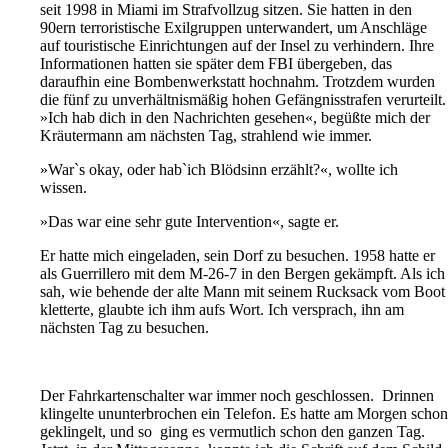
seit 1998 in Miami im Strafvollzug sitzen. Sie hatten in den
90ern terroristische Exilgruppen unterwandert, um Anschläge
auf touristische Einrichtungen auf der Insel zu verhindern. Ihre
Informationen hatten sie später dem FBI übergeben, das
daraufhin eine Bombenwerkstatt hochnahm. Trotzdem wurden
die fünf zu unverhältnismäßig hohen Gefängnisstrafen verurteilt.
»Ich hab dich in den Nachrichten gesehen«, begüßte mich der
Kräutermann am nächsten Tag, strahlend wie immer.
»War`s okay, oder hab`ich Blödsinn erzählt?«, wollte ich
wissen.
»Das war eine sehr gute Intervention«, sagte er.
Er hatte mich eingeladen, sein Dorf zu besuchen. 1958 hatte er
als Guerrillero mit dem M-26-7 in den Bergen gekämpft. Als ich
sah, wie behende der alte Mann mit seinem Rucksack vom Boot
kletterte, glaubte ich ihm aufs Wort. Ich versprach, ihn am
nächsten Tag zu besuchen.
Der Fahrkartenschalter war immer noch geschlossen. Drinnen
klingelte ununterbrochen ein Telefon. Es hatte am Morgen schon
geklingelt, und so ging es vermutlich schon den ganzen Tag.