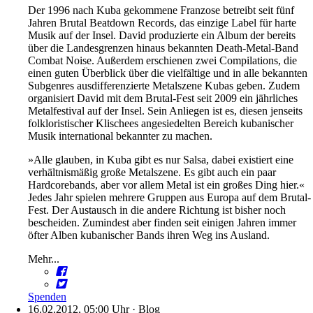
Der 1996 nach Kuba gekommene Franzose betreibt seit fünf
Jahren Brutal Beatdown Records, das einzige Label für harte
Musik auf der Insel. David produzierte ein Album der bereits
über die Landesgrenzen hinaus bekannten Death-Metal-Band
Combat Noise. Außerdem erschienen zwei Compilations, die
einen guten Überblick über die vielfältige und in alle bekannten
Subgenres ausdifferenzierte Metalszene Kubas geben. Zudem
organisiert David mit dem Brutal-Fest seit 2009 ein jährliches
Metalfestival auf der Insel. Sein Anliegen ist es, diesen jenseits
folkloristischer Klischees angesiedelten Bereich kubanischer
Musik international bekannter zu machen.
»Alle glauben, in Kuba gibt es nur Salsa, dabei existiert eine
verhältnismäßig große Metalszene. Es gibt auch ein paar
Hardcorebands, aber vor allem Metal ist ein großes Ding hier.«
Jedes Jahr spielen mehrere Gruppen aus Europa auf dem Brutal-
Fest. Der Austausch in die andere Richtung ist bisher noch
bescheiden. Zumindest aber finden seit einigen Jahren immer
öfter Alben kubanischer Bands ihren Weg ins Ausland.
Mehr...
Spenden
16.02.2012, 05:00 Uhr
·
Blog