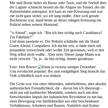
Mir sind Boote lieber als Busse oder Taxis, und die Seeluft über
der Lagune schmeckt bessert als die Abgase im Tunnel, der die
Hafeneinfahrt unterquert. Ich kam an eine Kreuzung und war
mir nicht ganz sicher, wo ich lang mußte. Aber weil gerade
Buchmesse war, stand heute an dieser ruhigen Kreuzung ein
Polizist neben seinem Motorrad.
"'n Abend", sagte ich. "Bin ich hier richtig nach Casablanca?
Zur Fährlinie?"
Und dann passierte es. Der Polizist schüttelte mir die Hand.
Guten Abend, Compañero. Ich dachte erst, er hätte mich mit
jemandem verwechselt oder wollte Zeit gewinnen, weil er den
Weg selbst nicht wußte. Aber nein: Dieser junge Mann war
nicht verwirrt. "Ja, ja , du bist richtig. Immer geradeaus.
Foto: Jörn Boewe
Una revolución popular: Bis zum endgültigen Sieg braucht das
Volk schließlich auch was trinken
Die Geste war von einer rührenden, unbeholfenen, aber absolut
authentischen Freundlichkeit, die - davon bin ich überzeugt -
nicht nur mit karibischer Mentalität, sondern auch mit dem
fortwirkenden Impuls der kubanischen Revolution zu tun hat,
einer Bewegung von Intellektuellen aus eher bescheidenen
Verhältnissen, Arbeitern und Bauern. Natürlich sind Kubas