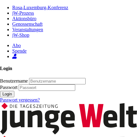
Zum
Rosa-Luxemburg-Konferenz
Inhalt
jW-Prozess
der
Aktionsbüro
Seite
Genossenschaft
Veranstaltungen
jW-Shop
Abo
Spende
Login
Benutzername
Passwort
Login
Passwort vergessen?