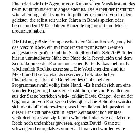
Finanziert wird die Agentur vom Kubanischen Musikinstitut, das
beim Kulturministerium angesiedelt ist. Die Arbeit der Institution
wird allerdings nicht von Kulturpolitikern, sondern von Leuten
geleistet, die selbst seit vielen Jahren in Bands spielen oder
bereits in den 1990er Jahren Konzerte organisiert und Musik
produziert haben.
Die bislang größte Errungenschaft der Cuban Rock Agency ist
das Maxim Rock, ein mit modernsten technischen Geräten
ausgestatteter großer Club im Stadtteil Vedado. Seit 2008 finden
hier in unmittelbarer Nähe zur Plaza de la Revolución und dem
Zentralkomitee der Kommunistischen Partei Kubas mehrmals
wöchentlich Rockkonzerte statt. Die Wochenenden sind für
Metal- und Hardcorebands reserviert. Trotz staatlicher
Finanzierung haben die Betreiber des Clubs bei der
Programmauswahl völlig freie Hand. »Es handelt sich um eine
von der Regierung finanzierte Institution, die von Privatleuten
aus der Szene betrieben wird«, erklärt David Chapet, der an der
Organisation von Konzerten beteiligt ist. Die Behörden würden
sich nicht dafür interessieren, was hier allabendlich passiert. In
dieser Hinsicht habe sich in letzter Zeit tatsächlich einiges
verändert. Vor zwanzig Jahren wäre ein Lokal wie das Maxim
Rock noch undenkbar gewesen, ergänzt David. Ganz zu
schweigen davon, daß es vom Staat finanziert worden wäre.