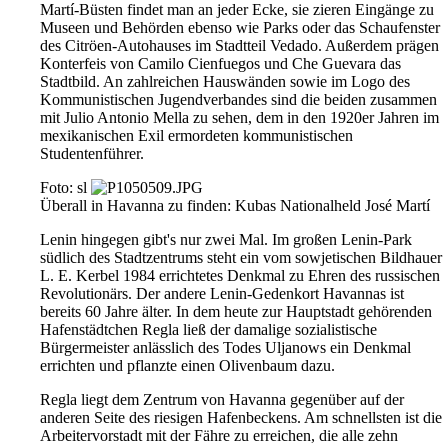
Martí-Büsten findet man an jeder Ecke, sie zieren Eingänge zu
Museen und Behörden ebenso wie Parks oder das Schaufenster
des Citröen-Autohauses im Stadtteil Vedado. Außerdem prägen
Konterfeis von Camilo Cienfuegos und Che Guevara das
Stadtbild. An zahlreichen Hauswänden sowie im Logo des
Kommunistischen Jugendverbandes sind die beiden zusammen
mit Julio Antonio Mella zu sehen, dem in den 1920er Jahren im
mexikanischen Exil ermordeten kommunistischen
Studentenführer.
Foto: sl
Überall in Havanna zu finden: Kubas Nationalheld José Martí
Lenin hingegen gibt's nur zwei Mal. Im großen Lenin-Park
südlich des Stadtzentrums steht ein vom sowjetischen Bildhauer
L. E. Kerbel 1984 errichtetes Denkmal zu Ehren des russischen
Revolutionärs. Der andere Lenin-Gedenkort Havannas ist
bereits 60 Jahre älter. In dem heute zur Hauptstadt gehörenden
Hafenstädtchen Regla ließ der damalige sozialistische
Bürgermeister anlässlich des Todes Uljanows ein Denkmal
errichten und pflanzte einen Olivenbaum dazu.
Regla liegt dem Zentrum von Havanna gegenüber auf der
anderen Seite des riesigen Hafenbeckens. Am schnellsten ist die
Arbeitervorstadt mit der Fähre zu erreichen, die alle zehn