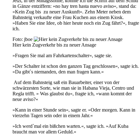
Jetzt, in der Mittagssonne, konnte ich die Schrift auf dem Schild
in Gänze entziffern: »no hay tren hasta nuevo aviso«, stand da:
»Kein Zug bis zu neuer Auskunft«. Zehn Meter neben dem
Bahnsteig verkaufte eine Frau Kuchen aus einem Kiosk.
»Haben Sie eine Idee, ob hier heute noch ein Zug fährt?«, fragte
ich.
Foto: jboe
Hier kein Zugverkehr bis zu neuer Ansage
»Fragen Sie mal am Fahrkartenschalter«, sagte sie.
»Der Schalter ist schon den ganzen Tag geschlossen«, sagte ich.
»Da gibt`s niemanden, den man fragen kann.«
Auf dem Bahnsteig saß ein Bauarbeiter, einer von der
schwärzesten Sorte, wie man sie in Habana Vieja, Centro und
Regla trifft. » Was glaubst du«, fragte ich, »wann kommt der
neue aviso?«
»Kann in einer Stunde sein«, sagte er. »Oder morgen. Kann in
vierzehn Tagen sein oder in einem Jahr.«
»Ich werd`mal ein bißchen warten.«, sagte ich. »Auf Kuba
braucht man vor allem Geduld.«