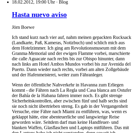
18.02.2012, 19:00 Uhr
·
Blog
Hasta nuevo aviso
Jörn Boewe
Ich stand kurz nach vier auf, nahm meinen gepackten Rucksack
(Landkarte, Paß, Kameras, Notizbuch) und schlich mich aus
dem Hotelzimmer. Ich ging am Revolutionsmuseum mit dem
Granma-Memorial und der ewigen Flamme vorbei, marschierte
die calle Aguacate nach rechts bis zur Obispo hinunter, dann
nach links am Hotel Ambos Mundos vorbei bis zur Avenida del
Puerto. Dann wieder nach rechts, vorbei am alten Zollgebäude
und der Hafenmeisterei, weiter zum Fähranleger.
Wenn der öffentliche Nahverkehr in Havanna zum Erliegen
kommt - die Fähren nach La Regla und Casa blanca am Ostufer
der Bahía de la Habana fahren immer noch. Es gibt strenge
Sicherheitskontrollen, aber zwischen fünf und halb sechs sind
sie noch nicht übertrieben streng. Es gab in der Vergangenheit
Versuche, eine Fähre nach Miami zu entführen, was, wenn es
geklappt hätte, eine abenteuerliche und langwierige Reise
geworden wäre. Seitdem darf man keine Handfeuer- und
blanken Waffen, Glasflaschen und Laptops mitführen. Das mit
den Laptops habe ich nicht verstanden, denn soweit ich