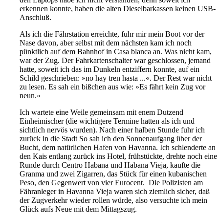
erkennen konnte, haben die alten Dieselbarkassen keinen USB-
Anschluß.
Als ich die Fährstation erreichte, fuhr mir mein Boot vor der
Nase davon, aber selbst mit dem nächsten kam ich noch
pünktlich auf dem Bahnhof in Casa blanca an. Was nicht kam,
war der Zug. Der Fahrkartenschalter war geschlossen, jemand
hatte, soweit ich das im Dunkeln entziffern konnte, auf ein
Schild geschrieben: »no hay tren hasta ...«. Der Rest war nicht
zu lesen. Es sah ein bißchen aus wie: »Es fährt kein Zug vor
neun.«
Ich wartete eine Weile gemeinsam mit enem Dutzend
Einheimischer (die wichtigere Termine hatten als ich und
sichtlich nervös wurden). Nach einer halben Stunde fuhr ich
zurück in die Stadt So sah ich den Sonnenaufgang über der
Bucht, dem natürlichen Hafen von Havanna. Ich schlenderte an
den Kais entlang zurück ins Hotel, frühstückte, drehte noch eine
Runde durch Centro Habana und Habana Vieja, kaufte die
Granma und zwei Zigarren, das Stück für einen kubanischen
Peso, den Gegenwert von vier Eurocent. Die Polizisten am
Fähranleger in Havanna Vieja waren sich ziemlich sicher, daß
der Zugverkehr wieder rollen würde, also versuchte ich mein
Glück aufs Neue mit dem Mittagszug.