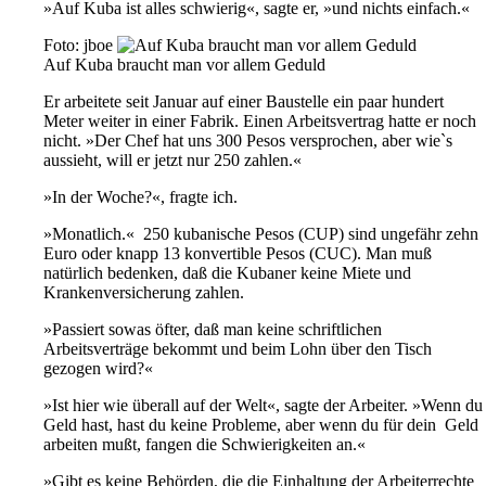
»Auf Kuba ist alles schwierig«, sagte er, »und nichts einfach.«
Foto: jboe
Auf Kuba braucht man vor allem Geduld
Er arbeitete seit Januar auf einer Baustelle ein paar hundert
Meter weiter in einer Fabrik. Einen Arbeitsvertrag hatte er noch
nicht. »Der Chef hat uns 300 Pesos versprochen, aber wie`s
aussieht, will er jetzt nur 250 zahlen.«
»In der Woche?«, fragte ich.
»Monatlich.« 250 kubanische Pesos (CUP) sind ungefähr zehn
Euro oder knapp 13 konvertible Pesos (CUC). Man muß
natürlich bedenken, daß die Kubaner keine Miete und
Krankenversicherung zahlen.
»Passiert sowas öfter, daß man keine schriftlichen
Arbeitsverträge bekommt und beim Lohn über den Tisch
gezogen wird?«
»Ist hier wie überall auf der Welt«, sagte der Arbeiter. »Wenn du
Geld hast, hast du keine Probleme, aber wenn du für dein Geld
arbeiten mußt, fangen die Schwierigkeiten an.«
»Gibt es keine Behörden, die die Einhaltung der Arbeiterrechte