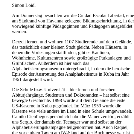
Simon Loidl
Am Donnerstag besuchten wir die Ciudad Escolar Libertad, eine
am Stadtrand von Havanna gelegene Bildungseinrichtung, in der
vorwiegend künftige Pädagoginnen und Pädagogen ausgebildet
werden.
Derzeit lernen und wohnen 1107 Studierende auf dem Gelände,
das tatsächlich einer kleinen Stadt gleicht. Neben Häusern, in
denen die Vorlesungen stattfinden, gibt es Kantinen,
Wohnheime, Kulturzentren sowie großzügige Parkanlagen und
Grünflächen. Außerdem ist hier auch das
Alphabetisierungsmuseum untergebracht, in dem die heroische
Episode der Ausrottung des Analphabetismus in Kuba im Jahr
1961 dargestellt wird.
Die Schule bzw. Universität – hier lernen und forschen
Abiturjahrgänge, Studenten und Doktoranden – hat selbst eine
bewegte Geschichte. 1898 wurde auf dem Gelände die erste
US-Kaserne in Kuba gegründet. Im März 1959 wurde die
Kaserne wie viele andere im Land in eine Schule umgewandelt.
Camilo Cienfuegos persönlich habe die Mauer zerstört, erzählt
uns Sergio, der damals ein Teenager war und selbst an der
Alphabetisierungskampagne teilgenommen hat. Auch Raquel,
die vor einigen Tagen am jW-Stand auf der Buchmesse war, ist