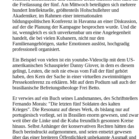
die Freilassung der fünf. Am Mittwoch beteiligten sich mehrere
hundert Intellektuelle, größtenteils Hohschullehrer und
Akademiker, im Rahmen einer internationalen
bildungspolitischen Konferenz in Havanna an einer Diskussion,
auf der die Planung der Kampagne besprochen wurde. Und die
ist, wenngleich es sich unverkennbar um eine Angelegenheit
handelt, die bei vielen Kubanern, nicht nur den
Familienangehörigen, starke Emotionen auslöst, hochgradig
professionell organisiert.
Ein Beispiel von vielen ist ein youtube-Videoclip mit dem US-
amerikanischen Schauspieler Danny Glover, in dem es diesem
gelingt, Leuten, die noh nie etwas vom Fall der fünf gehört
haben, den Kern der Sache in einer virtuellen zweiminütigen
Pressekonferenz zu erklären. Mit auf dem Podium saß auch der
brasilianische Befreiungstheologe Frei Betto.
Er verwies auf ein Buch seines Landsmannes, des Schriftstellers
Fernando Morais: "Die letzten fünf Soldaten des kalten
Krieges". Die Resonanz auf dieses Werk, ds bislang nur auf
portugiesisch vorliegt, sei in Brasilien enorm gewesen, und zwar
weit über die Linke und die Kuba freundlich gesonnen Kreise
hinaus. Selbst Anhänger der konservativen Rechten hätten das
Buch beeindruckt aufgenommen, und seien entsetzt gewesen
über das einer breiteren Öffentlichkeit unbekannte Ausmaß und