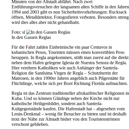
Minuten von der Altstadt abfährt. Nach zwei
Entführungsversuchen der langsamen alten Schiffe in den Jahren
1994 und 2003 gibt es nun Sicherheitsvorkehrungen: Rucksack
öffnen, Metalldetektor, Fotografieren verboten. Besonders streng
wird dies alles aber nicht gehandhabt.
Foto: sl
In den Gassen Reglas
Für die Fahrt zahlen Einheimische ein paar Centavos in
kubanischen Pesos, Touristen müssen einen konvertiblen Peso
berappen. In Regla angekommen, stößt man zuerst auf die direkt
neben dem Hafen gelegene Iglesia de Nuestra Senora de Regla.
Hier verehren Katholiken wie auch Anhänger der Santería-
Religion die Santísima Virgen de Regla – Schutzherrin der
Matrosen, in den 1990er Jahren angeblich auch Pilgerstätte für
Flüchtlinge, welche sich per Boot Richtung Florida aufmachten.
Regla ist das Zentrum traditioneller afrokaribischer Religionen in
Kuba. Und so können Gläubige neben der Kirche nicht nur
katholische Heiligenbilder, sondern auch Santería-
Kultgegenstände kaufen. Die Hafenstadt hat – abgesehen vom
Lenin-Denkmal – wenig für Besucher zu bieten und ist deshalb
trotz der Nähe zur Altstadt bisher von den Touristenströmen
verschont geblieben.