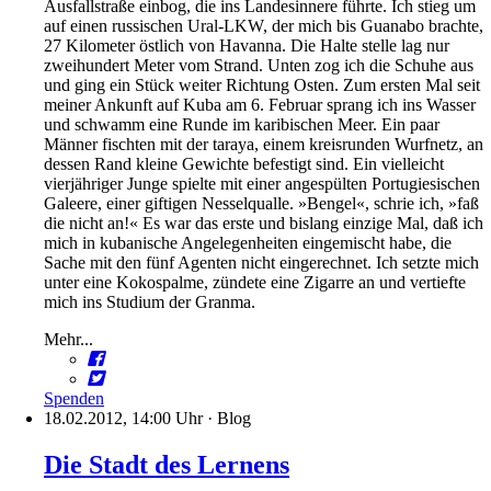
Ausfallstraße einbog, die ins Landesinnere führte. Ich stieg um
auf einen russischen Ural-LKW, der mich bis Guanabo brachte,
27 Kilometer östlich von Havanna. Die Halte stelle lag nur
zweihundert Meter vom Strand. Unten zog ich die Schuhe aus
und ging ein Stück weiter Richtung Osten. Zum ersten Mal seit
meiner Ankunft auf Kuba am 6. Februar sprang ich ins Wasser
und schwamm eine Runde im karibischen Meer. Ein paar
Männer fischten mit der taraya, einem kreisrunden Wurfnetz, an
dessen Rand kleine Gewichte befestigt sind. Ein vielleicht
vierjähriger Junge spielte mit einer angespülten Portugiesischen
Galeere, einer giftigen Nesselqualle. »Bengel«, schrie ich, »faß
die nicht an!« Es war das erste und bislang einzige Mal, daß ich
mich in kubanische Angelegenheiten eingemischt habe, die
Sache mit den fünf Agenten nicht eingerechnet. Ich setzte mich
unter eine Kokospalme, zündete eine Zigarre an und vertiefte
mich ins Studium der Granma.
Mehr...
Spenden
18.02.2012, 14:00 Uhr
·
Blog
Die Stadt des Lernens