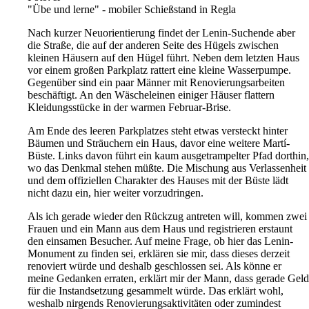
"Übe und lerne" - mobiler Schießstand in Regla
Nach kurzer Neuorientierung findet der Lenin-Suchende aber
die Straße, die auf der anderen Seite des Hügels zwischen
kleinen Häusern auf den Hügel führt. Neben dem letzten Haus
vor einem großen Parkplatz rattert eine kleine Wasserpumpe.
Gegenüber sind ein paar Männer mit Renovierungsarbeiten
beschäftigt. An den Wäscheleinen einiger Häuser flattern
Kleidungsstücke in der warmen Februar-Brise.
Am Ende des leeren Parkplatzes steht etwas versteckt hinter
Bäumen und Sträuchern ein Haus, davor eine weitere Martí-
Büste. Links davon führt ein kaum ausgetrampelter Pfad dorthin,
wo das Denkmal stehen müßte. Die Mischung aus Verlassenheit
und dem offiziellen Charakter des Hauses mit der Büste lädt
nicht dazu ein, hier weiter vorzudringen.
Als ich gerade wieder den Rückzug antreten will, kommen zwei
Frauen und ein Mann aus dem Haus und registrieren erstaunt
den einsamen Besucher. Auf meine Frage, ob hier das Lenin-
Monument zu finden sei, erklären sie mir, dass dieses derzeit
renoviert würde und deshalb geschlossen sei. Als könne er
meine Gedanken erraten, erklärt mir der Mann, dass gerade Geld
für die Instandsetzung gesammelt würde. Das erklärt wohl,
weshalb nirgends Renovierungsaktivitäten oder zumindest