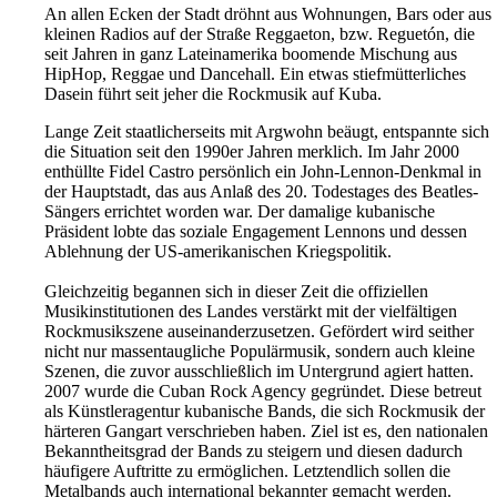
An allen Ecken der Stadt dröhnt aus Wohnungen, Bars oder aus
kleinen Radios auf der Straße Reggaeton, bzw. Reguetón, die
seit Jahren in ganz Lateinamerika boomende Mischung aus
HipHop, Reggae und Dancehall. Ein etwas stiefmütterliches
Dasein führt seit jeher die Rockmusik auf Kuba.
Lange Zeit staatlicherseits mit Argwohn beäugt, entspannte sich
die Situation seit den 1990er Jahren merklich. Im Jahr 2000
enthüllte Fidel Castro persönlich ein John-Lennon-Denkmal in
der Hauptstadt, das aus Anlaß des 20. Todestages des Beatles-
Sängers errichtet worden war. Der damalige kubanische
Präsident lobte das sozia­le Engagement Lennons und dessen
Ablehnung der US-amerikanischen Kriegspolitik.
Gleichzeitig begannen sich in dieser Zeit die offiziellen
Musikinstitutionen des Landes verstärkt mit der vielfältigen
Rockmusikszene auseinanderzusetzen. Gefördert wird seither
nicht nur massentaugliche Populärmusik, sondern auch kleine
Szenen, die zuvor ausschließlich im Untergrund agiert hatten.
2007 wurde die Cuban Rock Agency gegründet. Diese betreut
als Künstleragentur kubanische Bands, die sich Rockmusik der
härteren Gangart verschrieben haben. Ziel ist es, den nationalen
Bekanntheitsgrad der Bands zu steigern und diesen dadurch
häufigere Auftritte zu ermöglichen. Letztendlich sollen die
Metalbands auch international bekannter gemacht werden.