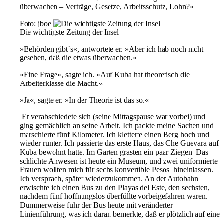
überwachen – Verträge, Gesetze, Arbeitsschutz, Lohn?«
Foto: jboe
Die wichtigste Zeitung der Insel
»Behörden gibt`s«, antwortete er. »Aber ich hab noch nicht
gesehen, daß die etwas überwachen.«
»Eine Frage«, sagte ich. »Auf Kuba hat theoretisch die
Arbeiterklasse die Macht.«
»Ja«, sagte er. »In der Theorie ist das so.«
Er verabschiedete sich (seine Mittagspause war vorbei) und
ging gemächlich an seine Arbeit. Ich packte meine Sachen und
marschierte fünf Kilometer. Ich kletterte einen Berg hoch und
wieder runter. Ich passierte das erste Haus, das Che Guevara auf
Kuba bewohnt hatte. Im Garten grasten ein paar Ziegen. Das
schlichte Anwesen ist heute ein Museum, und zwei uniformierte
Frauen wollten mich für sechs konvertible Pesos hineinlassen.
Ich versprach, später wiederzukommen. An der Autobahn
erwischte ich einen Bus zu den Playas del Este, den sechsten,
nachdem fünf hoffnungslos überfüllte vorbeigefahren waren.
Dummerweise fuhr der Bus heute mit veränderter
Linienführung, was ich daran bemerkte, daß er plötzlich auf eine