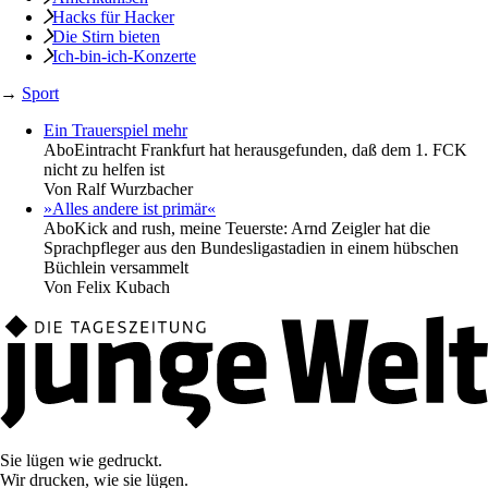
Hacks für Hacker
Die Stirn bieten
Ich-bin-ich-Konzerte
→
Sport
Ein Trauerspiel mehr
Abo
Eintracht Frankfurt hat herausgefunden, daß dem 1. FCK
nicht zu helfen ist
Von
Ralf Wurzbacher
»Alles andere ist primär«
Abo
Kick and rush, meine Teuerste: Arnd Zeigler hat die
Sprachpfleger aus den Bundesligastadien in einem hübschen
Büchlein versammelt
Von
Felix Kubach
Sie lügen wie gedruckt.
Wir drucken, wie sie lügen.