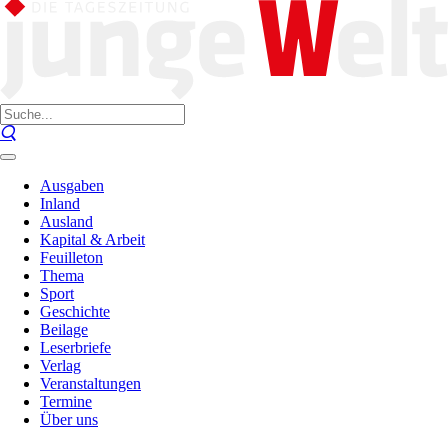
Ausgaben
Inland
Ausland
Kapital & Arbeit
Feuilleton
Thema
Sport
Geschichte
Beilage
Leserbriefe
Verlag
Veranstaltungen
Termine
Über uns