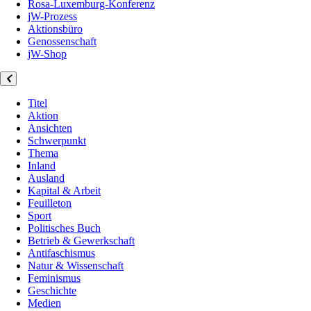
Rosa-Luxemburg-Konferenz
jW-Prozess
Aktionsbüro
Genossenschaft
jW-Shop
Titel
Aktion
Ansichten
Schwerpunkt
Thema
Inland
Ausland
Kapital & Arbeit
Feuilleton
Sport
Politisches Buch
Betrieb & Gewerkschaft
Antifaschismus
Natur & Wissenschaft
Feminismus
Geschichte
Medien