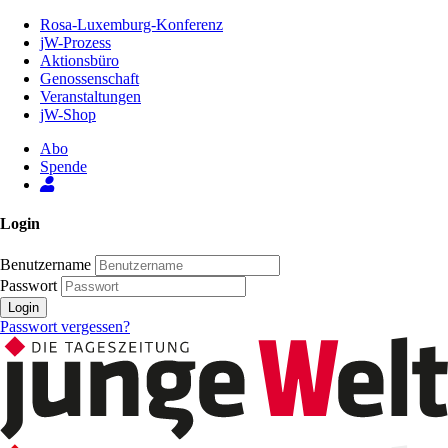
Zum
Rosa-Luxemburg-Konferenz
Inhalt
jW-Prozess
der
Aktionsbüro
Seite
Genossenschaft
Veranstaltungen
jW-Shop
Abo
Spende
Login
Benutzername
Passwort
Login
Passwort vergessen?