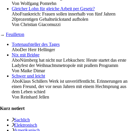
Von
Wolfgang Pomrehn
Gleicher Lohn für gleiche Arbeit per Gesetz?
Abo
Frankreich: Frauen sollen innerhalb von fünf Jahren
20prozentigen Gehaltsrückstand aufholen
Von
Christian Giacomuzzi
→
Feuilleton
Tortenaufsteller des Tages
Abo
Der Herr Hellinger
Nix mit Bridge
Abo
Nürnberg hat nicht nur Lebkuchen: Heute startet das erste
Ladyfest der Weihnachtsmetropole mit prallem Programm
Von
Maike Dimar
Schwer und leicht
Abo
Klaus Schillers Werk ist unveröffentlicht. Erinnerungen an
einen Freund, der vor neun Jahren mit einem Hechtsprung aus
dem Leben schied
Von
Reinhard Jellen
Kurz notiert
Sachlich
Elektronisch
Amerikanisch