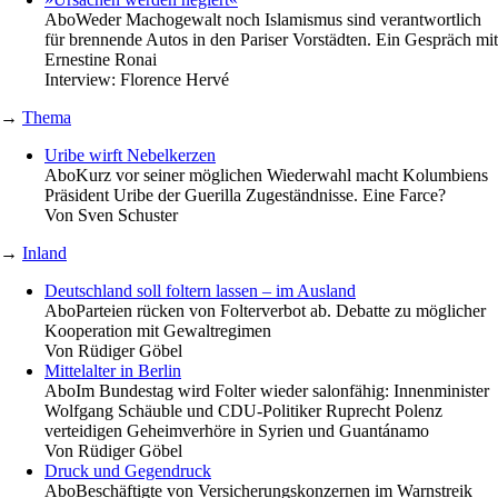
Abo
Weder Machogewalt noch Islamismus sind verantwortlich
für brennende Autos in den Pariser Vorstädten. Ein Gespräch mit
Ernestine Ronai
Interview:
Florence Hervé
→
Thema
Uribe wirft Nebelkerzen
Abo
Kurz vor seiner möglichen Wiederwahl macht Kolumbiens
Präsident Uribe der Guerilla Zugeständnisse. Eine Farce?
Von
Sven Schuster
→
Inland
Deutschland soll foltern lassen – im Ausland
Abo
Parteien rücken von Folterverbot ab. Debatte zu möglicher
Kooperation mit Gewaltregimen
Von
Rüdiger Göbel
Mittelalter in Berlin
Abo
Im Bundestag wird Folter wieder salonfähig: Innenminister
Wolfgang Schäuble und CDU-Politiker Ruprecht Polenz
verteidigen Geheimverhöre in Syrien und Guantánamo
Von
Rüdiger Göbel
Druck und Gegendruck
Abo
Beschäftigte von Versicherungskonzernen im Warnstreik