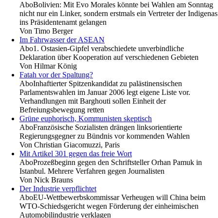
Abo
Bolivien: Mit Evo Morales könnte bei Wahlen am Sonntag
nicht nur ein Linker, sondern erstmals ein Vertreter der Indigenas
ins Präsidentenamt gelangen
Von
Timo Berger
Im Fahrwasser der ASEAN
Abo
1. Ostasien-Gipfel verabschiedete unverbindliche
Deklaration über Kooperation auf verschiedenen Gebieten
Von
Hilmar König
Fatah vor der Spaltung?
Abo
Inhaftierter Spitzenkandidat zu palästinensischen
Parlamentswahlen im Januar 2006 legt eigene Liste vor.
Verhandlungen mit Barghouti sollen Einheit der
Befreiungsbewegung retten
Grüne euphorisch, Kommunisten skeptisch
Abo
Französische Sozialisten drängen linksorientierte
Regierungsgegner zu Bündnis vor kommenden Wahlen
Von
Christian Giacomuzzi, Paris
Mit Artikel 301 gegen das freie Wort
Abo
Prozeßbeginn gegen den Schriftsteller Orhan Pamuk in
Istanbul. Mehrere Verfahren gegen Journalisten
Von
Nick Brauns
Der Industrie verpflichtet
Abo
EU-Wettbewerbskommissar Verheugen will China beim
WTO-Schiedsgericht wegen Förderung der einheimischen
Automobilindustrie verklagen