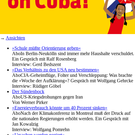
→
Ansichten
»Schule müßte Orientierung geben«
Abo
In Berlin-Neukölln sind immer mehr Haushalte verschuldet.
Ein Gespräch mit Ralf Rosenberg
Interview:
Gerd Bedszent
»Das Verhältnis zu den USA neu bestimmen«
Abo
CIA-Geheimflüge, Folter und Verschleppung: Was brachte
die »Woche der Aufklärung«? Gespräch mit Wolfgang Gehrcke
Interview:
Rüdiger Göbel
Der Sündenbock
Abo
US-Kriegsdrohungen gegen Iran
Von
Werner Pirker
»Energieverbrauch könnte um 40 Prozent sinken«
Abo
Nach der Klimakonferenz in Montreal muß der Druck auf
die nationalen Regierungen erhöht werden. Ein Gespräch mit
Jan Kowalzig
Interview:
Wolfgang Pomrehn
»Ursachen werden negiert«