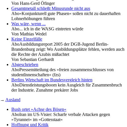
Von
Hans-Gerd Öfinger
Gesamtmetall schließt Minusrunde nicht aus
Abo
»Konjunkturell gute Phasen« sollen nicht zu dauerhaften
Lohnerhöhungen führen
Was wäre, wenn ...
Abo
... ich in die WASG eintreten würde
Von
Mathias Wedel
Keine Einzelfälle
Abo
Ausbildungsreport 2005 der DGB-Jugend Berlin-
Brandenburg zeigt: Wo Ausbildungsplätze fehlen, werden auch
die Rechte der Azubis mißachtet
Von
Sebastian Gerhardt
Abgeschrieben
Abo
Pressemitteilung des »freien zusammenschlusses von
studentInnenschaften« (fzs)
Berlins Wirtschaft im Bundesvergleich hinten
Abo
Dienstleistungsboom kein Ausgleich für Zusammenbruch
der Industrie. Zunahme prekärer Jobs
→
Ausland
Bush ortet »Achse des Bösen«
Abo
Iran im US-Visier: Scharfe verbale Attacken gegen
»Tyrannei« im »Gottesstaat«
Hoffnung und Kritik