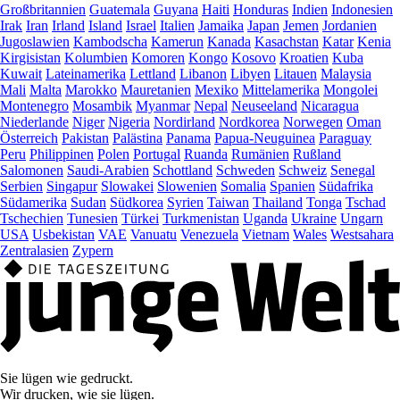
Großbritannien
Guatemala
Guyana
Haiti
Honduras
Indien
Indonesien
Irak
Iran
Irland
Island
Israel
Italien
Jamaika
Japan
Jemen
Jordanien
Jugoslawien
Kambodscha
Kamerun
Kanada
Kasachstan
Katar
Kenia
Kirgisistan
Kolumbien
Komoren
Kongo
Kosovo
Kroatien
Kuba
Kuwait
Lateinamerika
Lettland
Libanon
Libyen
Litauen
Malaysia
Mali
Malta
Marokko
Mauretanien
Mexiko
Mittelamerika
Mongolei
Montenegro
Mosambik
Myanmar
Nepal
Neuseeland
Nicaragua
Niederlande
Niger
Nigeria
Nordirland
Nordkorea
Norwegen
Oman
Österreich
Pakistan
Palästina
Panama
Papua-Neuguinea
Paraguay
Peru
Philippinen
Polen
Portugal
Ruanda
Rumänien
Rußland
Salomonen
Saudi-Arabien
Schottland
Schweden
Schweiz
Senegal
Serbien
Singapur
Slowakei
Slowenien
Somalia
Spanien
Südafrika
Südamerika
Sudan
Südkorea
Syrien
Taiwan
Thailand
Tonga
Tschad
Tschechien
Tunesien
Türkei
Turkmenistan
Uganda
Ukraine
Ungarn
USA
Usbekistan
VAE
Vanuatu
Venezuela
Vietnam
Wales
Westsahara
Zentralasien
Zypern
Sie lügen wie gedruckt.
Wir drucken, wie sie lügen.