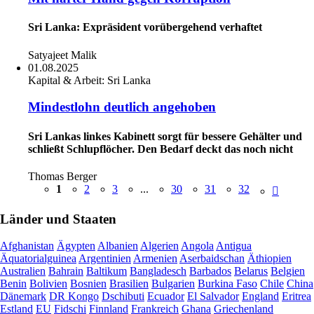
Sri Lanka: Expräsident vorübergehend verhaftet
Satyajeet Malik
01.08.2025
Kapital & Arbeit:
Sri Lanka
Mindestlohn deutlich angehoben
Sri Lankas linkes Kabinett sorgt für bessere Gehälter und
schließt Schlupflöcher. Den Bedarf deckt das noch nicht
Thomas Berger
1
2
3
...
30
31
32
Länder und Staaten
Afghanistan
Ägypten
Albanien
Algerien
Angola
Antigua
Äquatorialguinea
Argentinien
Armenien
Aserbaidschan
Äthiopien
Australien
Bahrain
Baltikum
Bangladesch
Barbados
Belarus
Belgien
Benin
Bolivien
Bosnien
Brasilien
Bulgarien
Burkina Faso
Chile
China
Dänemark
DR Kongo
Dschibuti
Ecuador
El Salvador
England
Eritrea
Estland
EU
Fidschi
Finnland
Frankreich
Ghana
Griechenland