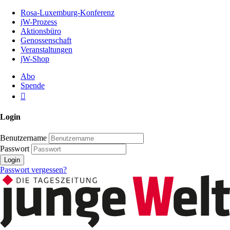
Zum
Rosa-Luxemburg-Konferenz
Inhalt
jW-Prozess
der
Aktionsbüro
Seite
Genossenschaft
Veranstaltungen
jW-Shop
Abo
Spende
Login
Benutzername
Passwort
Login
Passwort vergessen?