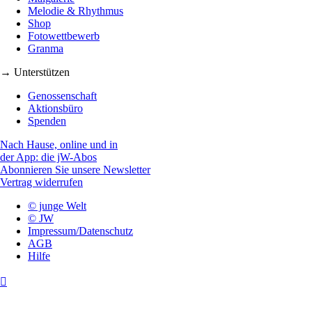
Melodie & Rhythmus
Shop
Fotowettbewerb
Granma
→ Unterstützen
Genossenschaft
Aktionsbüro
Spenden
Nach Hause, online und in
der App: die jW-Abos
Abonnieren Sie unsere Newsletter
Vertrag widerrufen
© junge Welt
© JW
Impressum/Datenschutz
AGB
Hilfe