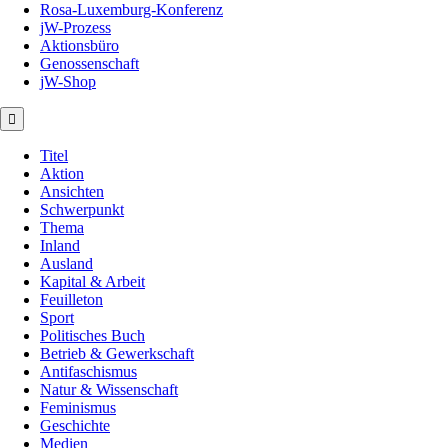
Rosa-Luxemburg-Konferenz
jW-Prozess
Aktionsbüro
Genossenschaft
jW-Shop
Titel
Aktion
Ansichten
Schwerpunkt
Thema
Inland
Ausland
Kapital & Arbeit
Feuilleton
Sport
Politisches Buch
Betrieb & Gewerkschaft
Antifaschismus
Natur & Wissenschaft
Feminismus
Geschichte
Medien