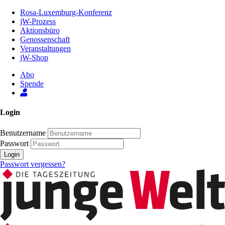
Zum
Rosa-Luxemburg-Konferenz
Inhalt
jW-Prozess
der
Aktionsbüro
Seite
Genossenschaft
Veranstaltungen
jW-Shop
Abo
Spende
Login
Benutzername
Passwort
Login
Passwort vergessen?