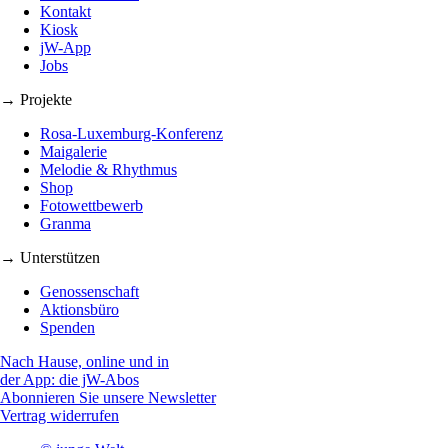
Kontakt
Kiosk
jW-App
Jobs
→ Projekte
Rosa-Luxemburg-Konferenz
Maigalerie
Melodie & Rhythmus
Shop
Fotowettbewerb
Granma
→ Unterstützen
Genossenschaft
Aktionsbüro
Spenden
Nach Hause, online und in
der App: die jW-Abos
Abonnieren Sie unsere Newsletter
Vertrag widerrufen