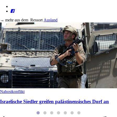
→
mehr aus dem
Ressort
Ausland
Nahostkonflikt
Israelische Siedler greifen palästinensisches Dorf an