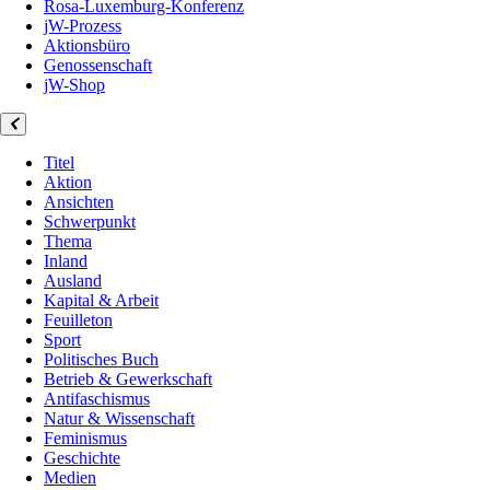
Rosa-Luxemburg-Konferenz
jW-Prozess
Aktionsbüro
Genossenschaft
jW-Shop
Titel
Aktion
Ansichten
Schwerpunkt
Thema
Inland
Ausland
Kapital & Arbeit
Feuilleton
Sport
Politisches Buch
Betrieb & Gewerkschaft
Antifaschismus
Natur & Wissenschaft
Feminismus
Geschichte
Medien