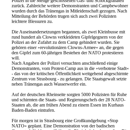
Polizei in die Menge geschossenen Gas- und Schockgranaten
zurück. Zahlreiche weitere Demonstranten und Campbewohner
wurden durch das Tränengas in Mitleidenschaft gezogen. Nach
Mitteilung der Behörden trugen sich auch zwei Polizisten
leichtere Blessuren zu.
Die Auseinandersetzungen begannen, als zwei Kleinbusse mit
rund hundert als Clowns verkleideten Gipfelgegnern von der
Polizei an der Zufahrt zu dem Camp gehindert wurden. Sie
gehören einer »revolutionären Clowns-Armee« an, die gegen
den Gipfel zum 60-jährigen Bestehen der NATO protestieren
will.
Nach Angaben der Polizei versuchten anschließend einige
Demonstranten, vom Protest-Camp aus in die »verbotene Stadt«
- das von der kritischen Öffentlichkeit weitgehend abgeschirmte
Zentrum von Strasbourg - zu gelangen. Die Staatsgewalt setzte
neben Tränengas auch Wasserwerfer ein.
Auf der deutschen Rheinseite sorgten 5000 Polizisten für Ruhe
und schirmten die Staats- und Regierungschefs der 28 NATO-
Staaten ab, die am frühen Abend zu einem Essen im Kurhaus
Baden-Baden eintrafen.
Für morgen ist in Strasbourg eine Großkundgebung «Stop
NATO» geplant. Eine Demonstration von der badischen