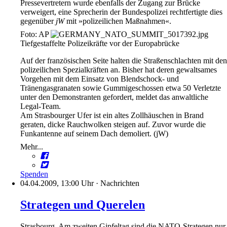
Pressevertretern wurde ebenfalls der Zugang zur Brücke
verweigert, eine Sprecherin der Bundespolizei rechtfertigte dies
gegenüber
jW
mit »polizeilichen Maßnahmen«.
Foto: AP
Tiefgestaffelte Polizeikräfte vor der Europabrücke
Auf der französischen Seite halten die Straßenschlachten mit den
polizeilichen Spezialkräften an. Bisher hat deren gewaltsames
Vorgehen mit dem Einsatz von Blendschock- und
Tränengasgranaten sowie Gummigeschossen etwa 50 Verletzte
unter den Demonstranten gefordert, meldet das anwaltliche
Legal-Team.
Am Strasbourger Ufer ist ein altes Zollhäuschen in Brand
geraten, dicke Rauchwolken steigen auf. Zuvor wurde die
Funkantenne auf seinem Dach demoliert. (jW)
Mehr...
Spenden
04.04.2009, 13:00 Uhr
·
Nachrichten
Strategen und Querelen
Strasbourg. Am zweiten Gipfeltag sind die NATO-Strategen nur