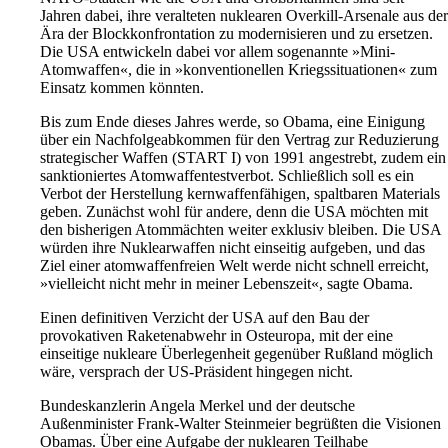
Jahren dabei, ihre veralteten nuklearen Overkill-Arsenale aus der
Ära der Blockkonfrontation zu modernisieren und zu ersetzen.
Die USA entwickeln dabei vor allem sogenannte »Mini-
Atomwaffen«, die in »konventionellen Kriegssituationen« zum
Einsatz kommen könnten.
Bis zum Ende dieses Jahres werde, so Obama, eine Einigung
über ein Nachfolgeabkommen für den Vertrag zur Reduzierung
strategischer Waffen (START I) von 1991 angestrebt, zudem ein
sanktioniertes Atomwaffentestverbot. Schließlich soll es ein
Verbot der Herstellung kernwaffenfähigen, spaltbaren Materials
geben. Zunächst wohl für andere, denn die USA möchten mit
den bisherigen Atommächten weiter exklusiv bleiben. Die USA
würden ihre Nuklearwaffen nicht einseitig aufgeben, und das
Ziel einer atomwaffenfreien Welt werde nicht schnell erreicht,
»vielleicht nicht mehr in meiner Lebenszeit«, sagte Obama.
Einen definitiven Verzicht der USA auf den Bau der
provokativen Raketenabwehr in Osteuropa, mit der eine
einseitige nukleare Überlegenheit gegenüber Rußland möglich
wäre, versprach der US-Präsident hingegen nicht.
Bundeskanzlerin Angela Merkel und der deutsche
Außenminister Frank-Walter Steinmeier begrüßten die Visionen
Obamas. Über eine Aufgabe der nuklearen Teilhabe