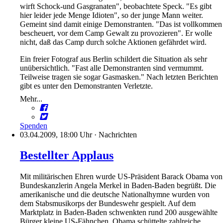
wirft Schock-und Gasgranaten", beobachtete Speck. "Es gibt
hier leider jede Menge Idioten", so der junge Mann weiter.
Gemeint sind damit einige Demonstranten. "Das ist vollkommen
bescheuert, vor dem Camp Gewalt zu provozieren". Er wolle
nicht, daß das Camp durch solche Aktionen gefährdet wird.
Ein freier Fotograf aus Berlin schildert die Situation als sehr
unübersichtlich. "Fast alle Demonstranten sind vermummt.
Teilweise tragen sie sogar Gasmasken." Nach letzten Berichten
gibt es unter den Demonstranten Verletzte.
Mehr...
Spenden
03.04.2009, 18:00 Uhr
·
Nachrichten
Bestellter Applaus
Mit militärischen Ehren wurde US-Präsident Barack Obama von
Bundeskanzlerin Angela Merkel in Baden-Baden begrüßt. Die
amerikanische und die deutsche Nationalhymne wurden von
dem Stabsmusikorps der Bundeswehr gespielt. Auf dem
Marktplatz in Baden-Baden schwenkten rund 200 ausgewählte
Bürger kleine US-Fähnchen. Obama schüttelte zahlreiche