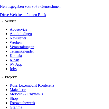
Herausgegeben von 3079 GenossInnen
Diese Website auf einen Blick
→ Service
Aboservice
Abo kündigen
Newsletter
Werben
Veranstaltungen
Terminkalender
Kontakt
Kiosk
jW-App
Jobs
→ Projekte
Rosa-Luxemburg-Konferenz
Maigalerie
Melodie & Rhythmus
Shop
Fotowettbewerb
Granma