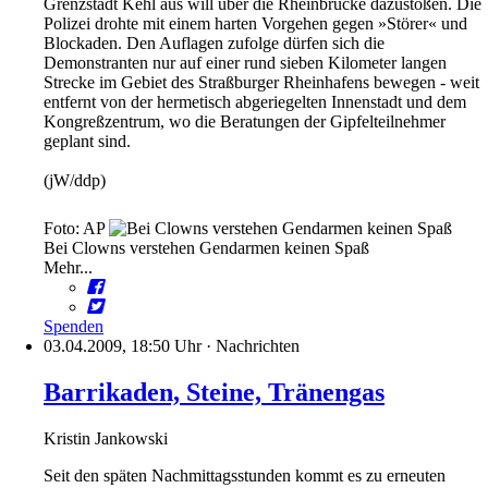
Grenzstadt Kehl aus will über die Rheinbrücke dazustoßen. Die
Polizei drohte mit einem harten Vorgehen gegen »Störer« und
Blockaden. Den Auflagen zufolge dürfen sich die
Demonstranten nur auf einer rund sieben Kilometer langen
Strecke im Gebiet des Straßburger Rheinhafens bewegen - weit
entfernt von der hermetisch abgeriegelten Innenstadt und dem
Kongreßzentrum, wo die Beratungen der Gipfelteilnehmer
geplant sind.
(jW/ddp)
Foto: AP
Bei Clowns verstehen Gendarmen keinen Spaß
Mehr...
Spenden
03.04.2009, 18:50 Uhr
·
Nachrichten
Barrikaden, Steine, Tränengas
Kristin Jankowski
Seit den späten Nachmittagsstunden kommt es zu erneuten