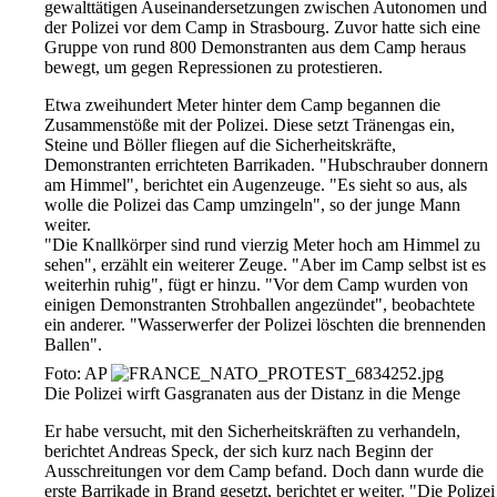
gewalttätigen Auseinandersetzungen zwischen Autonomen und
der Polizei vor dem Camp in Strasbourg. Zuvor hatte sich eine
Gruppe von rund 800 Demonstranten aus dem Camp heraus
bewegt, um gegen Repressionen zu protestieren.
Etwa zweihundert Meter hinter dem Camp begannen die
Zusammenstöße mit der Polizei. Diese setzt Tränengas ein,
Steine und Böller fliegen auf die Sicherheitskräfte,
Demonstranten errichteten Barrikaden. "Hubschrauber donnern
am Himmel", berichtet ein Augenzeuge. "Es sieht so aus, als
wolle die Polizei das Camp umzingeln", so der junge Mann
weiter.
"Die Knallkörper sind rund vierzig Meter hoch am Himmel zu
sehen", erzählt ein weiterer Zeuge. "Aber im Camp selbst ist es
weiterhin ruhig", fügt er hinzu. "Vor dem Camp wurden von
einigen Demonstranten Strohballen angezündet", beobachtete
ein anderer. "Wasserwerfer der Polizei löschten die brennenden
Ballen".
Foto: AP
Die Polizei wirft Gasgranaten aus der Distanz in die Menge
Er habe versucht, mit den Sicherheitskräften zu verhandeln,
berichtet Andreas Speck, der sich kurz nach Beginn der
Ausschreitungen vor dem Camp befand. Doch dann wurde die
erste Barrikade in Brand gesetzt, berichtet er weiter. "Die Polizei