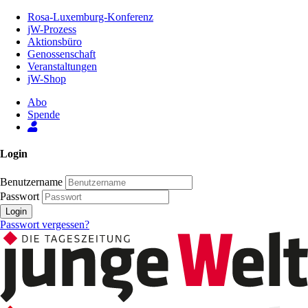
Zum
Rosa-Luxemburg-Konferenz
Inhalt
jW-Prozess
der
Aktionsbüro
Seite
Genossenschaft
Veranstaltungen
jW-Shop
Abo
Spende
Login
Benutzername
Passwort
Login
Passwort vergessen?