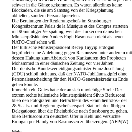
schwer in die Gänge gekommen. Es waren allerdings keine
Blockaden, die sie am Samstag von der Kriegsplanung
abhielten, sondern Personalquerelen.
Die Beratungen der Regierungschefs im Strasbourger
Kongreßzentrum Palais de la Musique et des Congres starteten
mit 90minütiger Verspätung, weil die Türkei den dänischen
Ministerpräsidenten Anders Fogh Rasmussen nicht als neuen
NATO-Chef sehen will.
Der türkische Ministerpräsident Recep Tayyip Erdogan
begründet seine Ablehnung gegen Rasmussen unter anderem mit
dessen Haltung zum Abdruck von Karikaturen des Propheten
Mohammed in einer dänischen Zeitung vor vier Jahren.
Der deutsche Bundesverteidigungsminister Franz Josef Jung
(CDU) schloß nicht aus, daß der NATO-Jubiläumsgipfel ohne
Personalentscheidung für den NATO-Generalsekretär zu Ende
gehen könnte.
Immerhin ein Gutes hatte der an sich unwichtige Streit: Der
extrem rechte italienische Ministerpräsident Silvio Berlusconi
blieb den Fotografen und Betrachtern des »Familienfotos« der
28 Staats- und Regierungschefs erspart. Statt mit den übrigen
Delegationen über die Rheinbrücke nach Strasbourg zu gehen,
blieb Berlusconi am deutschen Ufer in Kehl und versuchte
Erdogan per Handy von Rasmussen zu überzeugen. (AFP/jW)
Mehr...