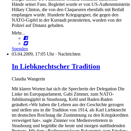
Hände seiner Fans. Begleitet wurde er von US-Außenministerin
Hillary Clinton, die von den Claqueuren ebenfalls mit Beifall
empfangen wurde. Hunderte Kriegsgegner, die gegen den
NATO-Gipfel in der Kurstadt protestierten, wurden von der
Polizei auf Distanz gehalten.
Mehr...
Spenden
03.04.2009, 17:05 Uhr
·
Nachrichten
In Liebknechtscher Tradition
Claudia Wangerin
Mit klaren Worten hat sich die Sprecherin der Delegation Die
Linke im Europaparlament, Gabi Zimmer, zum NATO-
Jubiläumsgipfel in Strasbourg, Kehl und Baden-Baden
geäußert.»Wir haben die Lehren aus der Geschichte gezogen
und stellen uns in die Tradition von 1914, als Karl Liebknecht
im deutschen Reichstag die Zustimmung zu den Kriegskrediten
verweigert hat«. sagte Zimmer vor Medienvertretern in
Strasbourg und begrüßte die heute und morgen stattfindenden
Proteste. Mit dem »Bedingungslosen Bekenntnis zum Frieden«