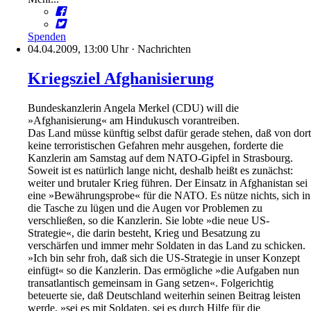
Spenden
04.04.2009, 13:00 Uhr
·
Nachrichten
Kriegsziel Afghanisierung
Bundeskanzlerin Angela Merkel (CDU) will die
»Afghanisierung« am Hindukusch vorantreiben.
Das Land müsse künftig selbst dafür gerade stehen, daß von dort
keine terroristischen Gefahren mehr ausgehen, forderte die
Kanzlerin am Samstag auf dem NATO-Gipfel in Strasbourg.
Soweit ist es natürlich lange nicht, deshalb heißt es zunächst:
weiter und brutaler Krieg führen. Der Einsatz in Afghanistan sei
eine »Bewährungsprobe« für die NATO. Es nütze nichts, sich in
die Tasche zu lügen und die Augen vor Problemen zu
verschließen, so die Kanzlerin. Sie lobte »die neue US-
Strategie«, die darin besteht, Krieg und Besatzung zu
verschärfen und immer mehr Soldaten in das Land zu schicken.
»Ich bin sehr froh, daß sich die US-Strategie in unser Konzept
einfügt« so die Kanzlerin. Das ermögliche »die Aufgaben nun
transatlantisch gemeinsam in Gang setzen«. Folgerichtig
beteuerte sie, daß Deutschland weiterhin seinen Beitrag leisten
werde, »sei es mit Soldaten, sei es durch Hilfe für die