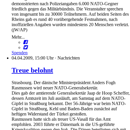
demonstrierten nach Polizeiangaben 6.000 NATO-Gegner
friedlich gegen das Militärbündnis. Die Veranstalter sprechen
von insgesamt bis zu 30000 Teilnehmern. Auf beiden Seiten des
Rheins gab es rund 40 vorübergehende Festnahmen, nach
inoffiziellen Angaben wurden mindestens 20 Menschen verletzt.
(jW/AP)
Mehr...
Spenden
04.04.2009, 15:00 Uhr
·
Nachrichten
Treue belohnt
Strasbourg. Der dänische Ministerpräsident Anders Fogh
Rasmussen wird neuer NATO-Generalsekretär.
Dies gab der amtierende Generalsekretär Jaap de Hoop Scheffer,
dessen Amtszeit im Juli ausläuft, am Samstag auf dem NATO-
Gipfel in Straßburg bekannt. Der 56-Jährige war beim NATO-
Gipfel in Straßburg, Kehl und Baden-Baden zunächst auf
heftigen Widerstand der Türkei gestoßen.
Rasmussen hatte sich als treuer US-Vasall für das Amt
empfohlen. 2003 führte er Dänemark in die US-geführte
Kriegskoalition gegen den Irak. Die Dänen beteiligten sich mit