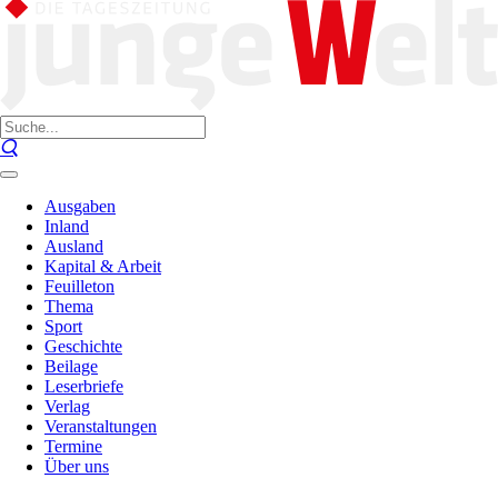
Ausgaben
Inland
Ausland
Kapital & Arbeit
Feuilleton
Thema
Sport
Geschichte
Beilage
Leserbriefe
Verlag
Veranstaltungen
Termine
Über uns