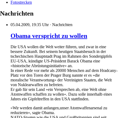
Fotostrecken
Nachrichten
05.04.2009, 19:35 Uhr
·
Nachrichten
Obama verspricht zu wollen
Die USA wollen die Welt weiter führen, und zwar in eine
bessere Zukunft. Bei seinem heutigen Staatsbesuch in der
tschechischen Hauptstadt Prag im Rahmen des Sondergipfels
EU-USA, kündigte US-Präsident Barack Obama eine
»historische Abrüstungsinitiative« an.
In einer Rede vor mehr als 20000 Menschen auf dem Hradcany-
Platz vor den Toren der Prager Burg nannte er es »die
moralische Verantwortung« der Vereinigten Staaten, die Welt
von Nuklearwaffen zu befreien.
Er gab für sein Land »ein Versprechen ab, eine Welt ohne
Atomwaffen schaffen zu wollen«. Dazu solle innerhalb eines
Jahres ein Gipfeltreffen in den USA stattfinden.
»Wir werden damit anfangen,unser Atomwaffenarsenal zu
reduzieren«, sagte Obama.
NATO-Staaten wie die USA und Großbritannien sind seit