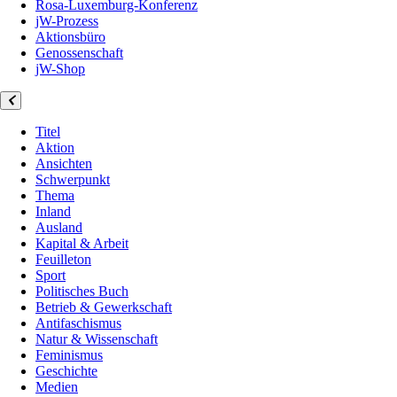
Rosa-Luxemburg-Konferenz
jW-Prozess
Aktionsbüro
Genossenschaft
jW-Shop
Titel
Aktion
Ansichten
Schwerpunkt
Thema
Inland
Ausland
Kapital & Arbeit
Feuilleton
Sport
Politisches Buch
Betrieb & Gewerkschaft
Antifaschismus
Natur & Wissenschaft
Feminismus
Geschichte
Medien