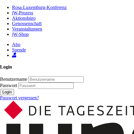
Zum
Rosa-Luxemburg-Konferenz
Inhalt
jW-Prozess
der
Aktionsbüro
Seite
Genossenschaft
Veranstaltungen
jW-Shop
Abo
Spende
Login
Benutzername
Passwort
Login
Passwort vergessen?