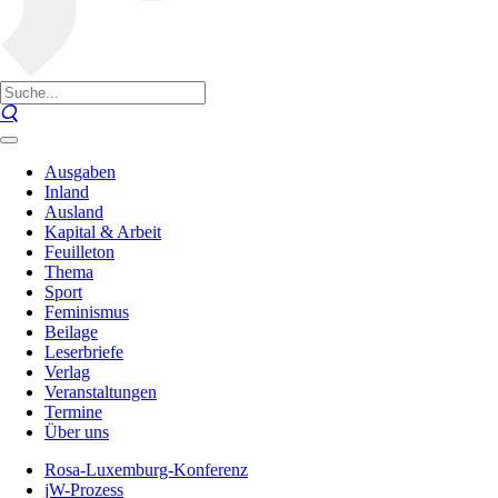
Ausgaben
Inland
Ausland
Kapital & Arbeit
Feuilleton
Thema
Sport
Feminismus
Beilage
Leserbriefe
Verlag
Veranstaltungen
Termine
Über uns
Rosa-Luxemburg-Konferenz
jW-Prozess