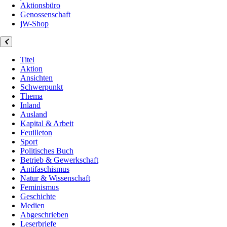
Aktionsbüro
Genossenschaft
jW-Shop
Titel
Aktion
Ansichten
Schwerpunkt
Thema
Inland
Ausland
Kapital & Arbeit
Feuilleton
Sport
Politisches Buch
Betrieb & Gewerkschaft
Antifaschismus
Natur & Wissenschaft
Feminismus
Geschichte
Medien
Abgeschrieben
Leserbriefe