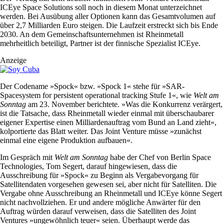
ICEye Space Solutions soll noch in diesem Monat unterzeichnet
werden. Bei Ausübung aller Optionen kann das Gesamtvolumen auf
über 2,7 Milliarden Euro steigen. Die Laufzeit erstreckt sich bis Ende
2030. An dem Gemeinschaftsunternehmen ist Rheinmetall
mehrheitlich beteiligt, Partner ist der finnische Spezialist ICEye.
Anzeige
Der Codename »Spock« bzw. »Spock 1« stehe für »SAR-
Spacesystem for persistent operational tracking Stufe 1«, wie
Welt am
Sonntag
am 23. November berichtete. »Was die Konkurrenz verärgert,
ist die Tatsache, dass Rheinmetall wieder einmal mit überschaubarer
eigener Expertise einen Milliardenauftrag vom Bund an Land zieht«,
kolportierte das Blatt weiter. Das Joint Venture müsse »zunächst
einmal eine eigene Produktion aufbauen«.
Im Gespräch mit
Welt am Sonntag
habe der Chef von Berlin Space
Technologies, Tom Segert, darauf hingewiesen, dass die
Ausschreibung für »Spock« zu Beginn als Vergabevorgang für
Satellitendaten vorgesehen gewesen sei, aber nicht für Satelliten. Die
Vergabe ohne Ausschreibung an Rheinmetall und ICEye könne Segert
nicht nachvollziehen. Er und andere mögliche Anwärter für den
Auftrag würden darauf verweisen, dass die Satelliten des Joint
Ventures »ungewöhnlich teuer« seien. Überhaupt werde das