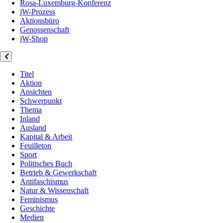
Rosa-Luxemburg-Konferenz
jW-Prozess
Aktionsbüro
Genossenschaft
jW-Shop
Titel
Aktion
Ansichten
Schwerpunkt
Thema
Inland
Ausland
Kapital & Arbeit
Feuilleton
Sport
Politisches Buch
Betrieb & Gewerkschaft
Antifaschismus
Natur & Wissenschaft
Feminismus
Geschichte
Medien