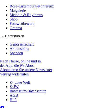
Rosa-Luxemburg-Konferenz
Maigalerie
Melodie & Rhythmus
Shop
Fotowettbewerb
Granma
→ Unterstützen
Genossenschaft
Aktionsbüro
Spenden
Nach Hause, online und in
der App: die jW-Abos
Abonnieren Sie unsere Newsletter
Vertrag widerrufen
© junge Welt
© JW
Impressum/Datenschutz
AGB
Hilfe