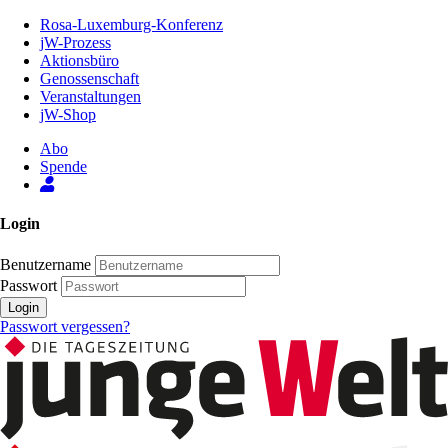
Zum
Rosa-Luxemburg-Konferenz
Inhalt
jW-Prozess
der
Aktionsbüro
Seite
Genossenschaft
Veranstaltungen
jW-Shop
Abo
Spende
Login
Benutzername
Passwort
Login
Passwort vergessen?