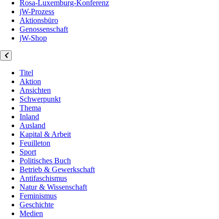
Rosa-Luxemburg-Konferenz
jW-Prozess
Aktionsbüro
Genossenschaft
jW-Shop
Titel
Aktion
Ansichten
Schwerpunkt
Thema
Inland
Ausland
Kapital & Arbeit
Feuilleton
Sport
Politisches Buch
Betrieb & Gewerkschaft
Antifaschismus
Natur & Wissenschaft
Feminismus
Geschichte
Medien