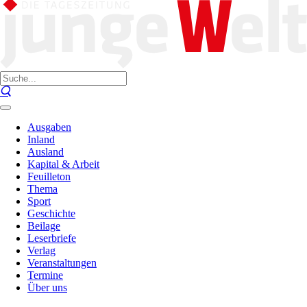
Ausgaben
Inland
Ausland
Kapital & Arbeit
Feuilleton
Thema
Sport
Geschichte
Beilage
Leserbriefe
Verlag
Veranstaltungen
Termine
Über uns