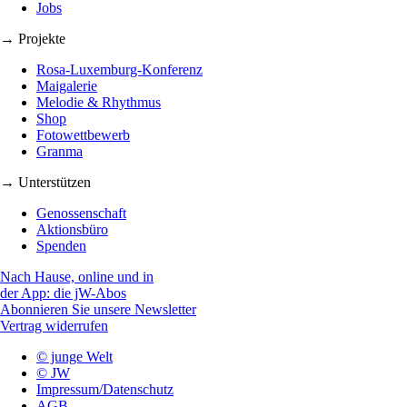
Jobs
→ Projekte
Rosa-Luxemburg-Konferenz
Maigalerie
Melodie & Rhythmus
Shop
Fotowettbewerb
Granma
→ Unterstützen
Genossenschaft
Aktionsbüro
Spenden
Nach Hause, online und in
der App: die jW-Abos
Abonnieren Sie unsere Newsletter
Vertrag widerrufen
© junge Welt
© JW
Impressum/Datenschutz
AGB