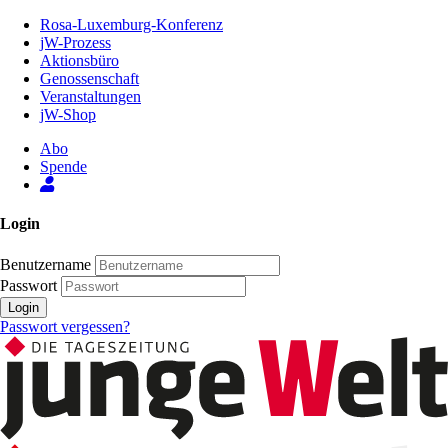
Zum
Rosa-Luxemburg-Konferenz
Inhalt
jW-Prozess
der
Aktionsbüro
Seite
Genossenschaft
Veranstaltungen
jW-Shop
Abo
Spende
Login
Benutzername
Passwort
Login
Passwort vergessen?