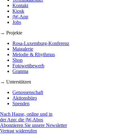
Kontakt
Kiosk
jW-App
Jobs
→ Projekte
Rosa-Luxemburg-Konferenz
Maigalerie
Melodie & Rhythmus
Shop
Fotowettbewerb
Granma
→ Unterstützen
Genossenschaft
Aktionsbüro
Spenden
Nach Hause, online und in
der App: die jW-Abos
Abonnieren Sie unsere Newsletter
Vertrag widerrufen