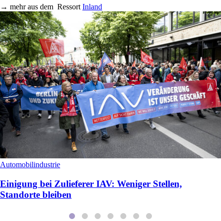
→
mehr aus dem
Ressort
Inland
Automobilindustrie
Einigung bei Zulieferer IAV: Weniger Stellen,
Standorte bleiben