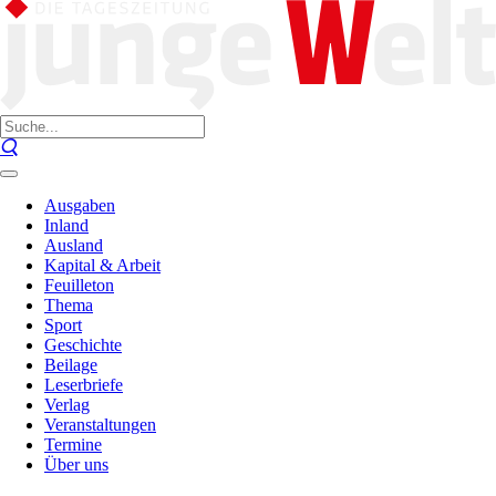
Ausgaben
Inland
Ausland
Kapital & Arbeit
Feuilleton
Thema
Sport
Geschichte
Beilage
Leserbriefe
Verlag
Veranstaltungen
Termine
Über uns