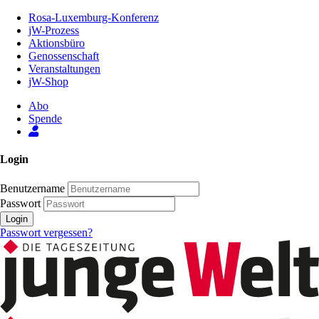
Zum
Rosa-Luxemburg-Konferenz
Inhalt
jW-Prozess
der
Aktionsbüro
Seite
Genossenschaft
Veranstaltungen
jW-Shop
Abo
Spende
Login
Benutzername
Passwort
Login
Passwort vergessen?