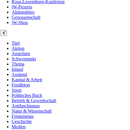
Rosa-Luxemburg-Konferenz
jW-Prozess
Aktionsbüro
Genossenschaft
jW-Shop
Titel
Aktion
Ansichten
Schwerpunkt
Thema
Inland
Ausland
Kapital & Arbeit
Feuilleton
Sport
Politisches Buch
Betrieb & Gewerkschaft
Antifaschismus
Natur & Wissenschaft
Feminismus
Geschichte
Medien