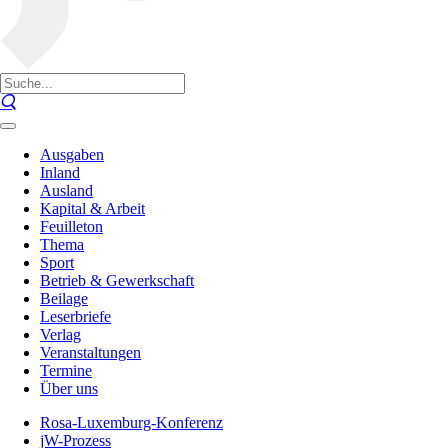
Ausgaben
Inland
Ausland
Kapital & Arbeit
Feuilleton
Thema
Sport
Betrieb & Gewerkschaft
Beilage
Leserbriefe
Verlag
Veranstaltungen
Termine
Über uns
Rosa-Luxemburg-Konferenz
jW-Prozess