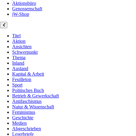
Aktionsbüro
Genossenschaft
jW-Shop
Titel
Aktion
Ansichten
Schwerpunkt
Thema
Inland
Ausland
Kapital & Arbeit
Feuilleton
Sport
Politisches Buch
Betrieb & Gewerkschaft
Antifaschismus
Natur & Wissenschaft
Feminismus
Geschichte
Medien
Abgeschrieben
Leserbriefe