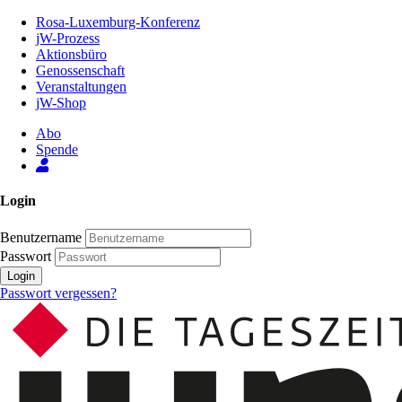
Zum
Rosa-Luxemburg-Konferenz
Inhalt
jW-Prozess
der
Aktionsbüro
Seite
Genossenschaft
Veranstaltungen
jW-Shop
Abo
Spende
Login
Benutzername
Passwort
Login
Passwort vergessen?