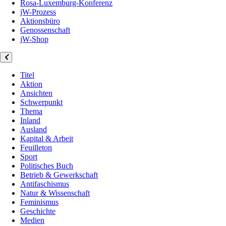
Rosa-Luxemburg-Konferenz
jW-Prozess
Aktionsbüro
Genossenschaft
jW-Shop
Titel
Aktion
Ansichten
Schwerpunkt
Thema
Inland
Ausland
Kapital & Arbeit
Feuilleton
Sport
Politisches Buch
Betrieb & Gewerkschaft
Antifaschismus
Natur & Wissenschaft
Feminismus
Geschichte
Medien