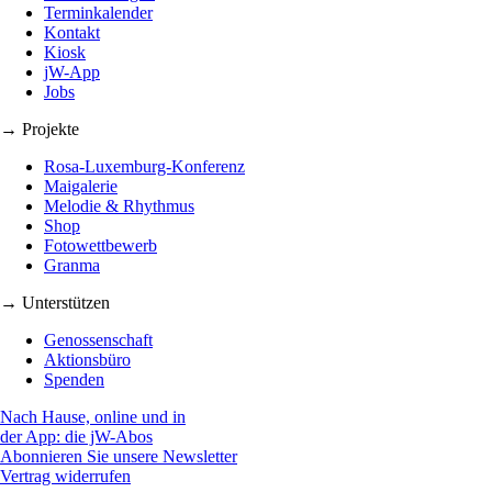
Terminkalender
Kontakt
Kiosk
jW-App
Jobs
→ Projekte
Rosa-Luxemburg-Konferenz
Maigalerie
Melodie & Rhythmus
Shop
Fotowettbewerb
Granma
→ Unterstützen
Genossenschaft
Aktionsbüro
Spenden
Nach Hause, online und in
der App: die jW-Abos
Abonnieren Sie unsere Newsletter
Vertrag widerrufen