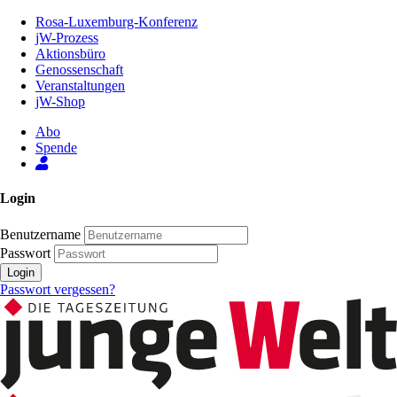
Zum
Rosa-Luxemburg-Konferenz
Inhalt
jW-Prozess
der
Aktionsbüro
Seite
Genossenschaft
Veranstaltungen
jW-Shop
Abo
Spende
Login
Benutzername
Passwort
Login
Passwort vergessen?