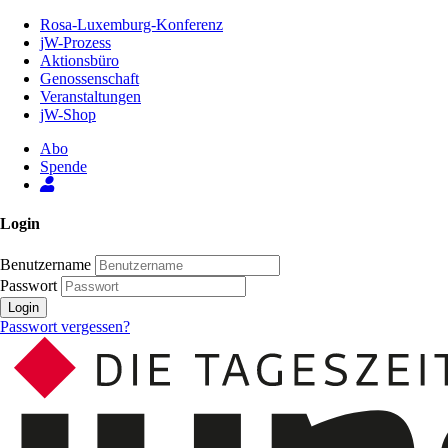
Zum
Rosa-Luxemburg-Konferenz
Inhalt
jW-Prozess
der
Aktionsbüro
Seite
Genossenschaft
Veranstaltungen
jW-Shop
Abo
Spende
Login
Benutzername
Passwort
Login
Passwort vergessen?