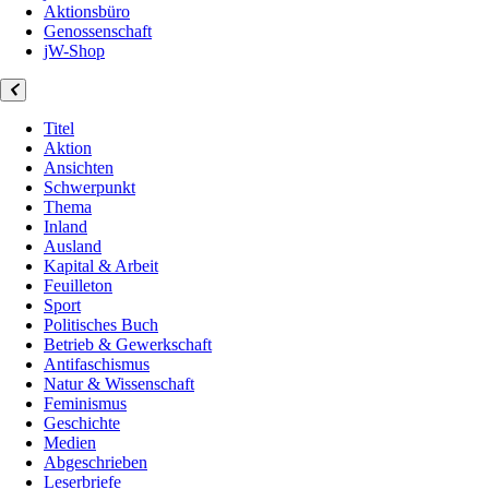
Aktionsbüro
Genossenschaft
jW-Shop
Titel
Aktion
Ansichten
Schwerpunkt
Thema
Inland
Ausland
Kapital & Arbeit
Feuilleton
Sport
Politisches Buch
Betrieb & Gewerkschaft
Antifaschismus
Natur & Wissenschaft
Feminismus
Geschichte
Medien
Abgeschrieben
Leserbriefe