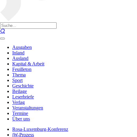
Ausgaben
Inland
Ausland
Kapital & Arbeit
Feuilleton
Thema
Sport
Geschichte
Beilage
Leserbriefe
Verlag
Veranstaltungen
Termine
Über uns
Rosa-Luxemburg-Konferenz
jW-Prozess