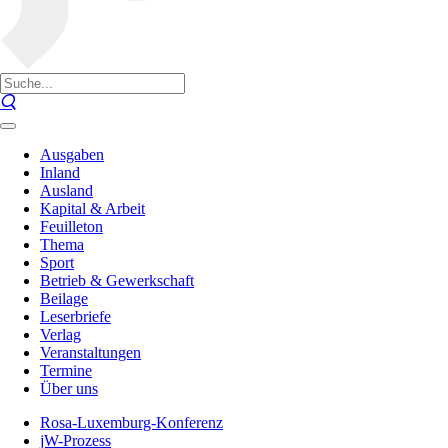
Ausgaben
Inland
Ausland
Kapital & Arbeit
Feuilleton
Thema
Sport
Betrieb & Gewerkschaft
Beilage
Leserbriefe
Verlag
Veranstaltungen
Termine
Über uns
Rosa-Luxemburg-Konferenz
jW-Prozess