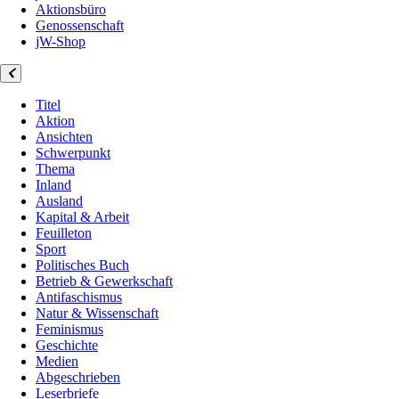
Aktionsbüro
Genossenschaft
jW-Shop
Titel
Aktion
Ansichten
Schwerpunkt
Thema
Inland
Ausland
Kapital & Arbeit
Feuilleton
Sport
Politisches Buch
Betrieb & Gewerkschaft
Antifaschismus
Natur & Wissenschaft
Feminismus
Geschichte
Medien
Abgeschrieben
Leserbriefe