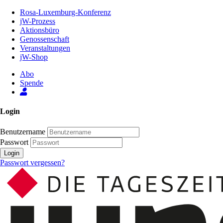
Zum
Rosa-Luxemburg-Konferenz
Inhalt
jW-Prozess
der
Aktionsbüro
Seite
Genossenschaft
Veranstaltungen
jW-Shop
Abo
Spende
Login
Benutzername
Passwort
Login
Passwort vergessen?