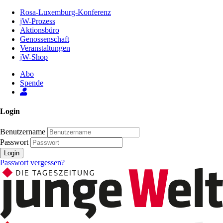
Zum
Rosa-Luxemburg-Konferenz
Inhalt
jW-Prozess
der
Aktionsbüro
Seite
Genossenschaft
Veranstaltungen
jW-Shop
Abo
Spende
Login
Benutzername
Passwort
Login
Passwort vergessen?