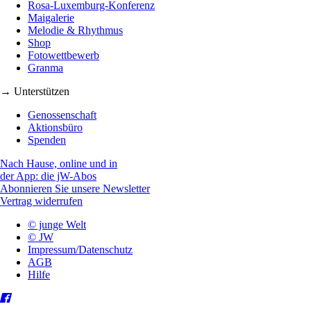
Rosa-Luxemburg-Konferenz
Maigalerie
Melodie & Rhythmus
Shop
Fotowettbewerb
Granma
→ Unterstützen
Genossenschaft
Aktionsbüro
Spenden
Nach Hause, online und in
der App: die jW-Abos
Abonnieren Sie unsere Newsletter
Vertrag widerrufen
© junge Welt
© JW
Impressum/Datenschutz
AGB
Hilfe