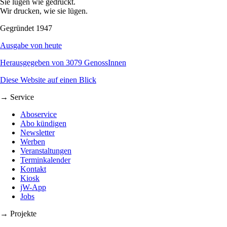
Sie lügen wie gedruckt.
Wir drucken, wie sie lügen.
Gegründet 1947
Ausgabe von heute
Herausgegeben von 3079 GenossInnen
Diese Website auf einen Blick
→ Service
Aboservice
Abo kündigen
Newsletter
Werben
Veranstaltungen
Terminkalender
Kontakt
Kiosk
jW-App
Jobs
→ Projekte