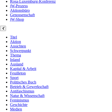
Rosa-Luxemburg-Konferenz
jW-Prozess
Aktionsbüro
Genossenschaft
jW-Shop
Titel
Aktion
Ansichten
Schwerpunkt
Thema
Inland
Ausland
Kapital & Arbeit
Feuilleton
Sport
Politisches Buch
Betrieb & Gewerkschaft
Antifaschismus
Natur & Wissenschaft
Feminismus
Geschichte
Medien