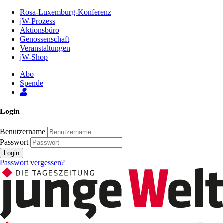
Zum
Rosa-Luxemburg-Konferenz
Inhalt
jW-Prozess
der
Aktionsbüro
Seite
Genossenschaft
Veranstaltungen
jW-Shop
Abo
Spende
Login
Benutzername
Passwort
Login
Passwort vergessen?