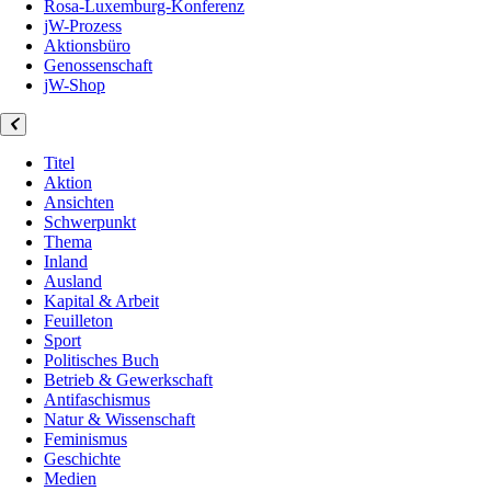
Rosa-Luxemburg-Konferenz
jW-Prozess
Aktionsbüro
Genossenschaft
jW-Shop
Titel
Aktion
Ansichten
Schwerpunkt
Thema
Inland
Ausland
Kapital & Arbeit
Feuilleton
Sport
Politisches Buch
Betrieb & Gewerkschaft
Antifaschismus
Natur & Wissenschaft
Feminismus
Geschichte
Medien