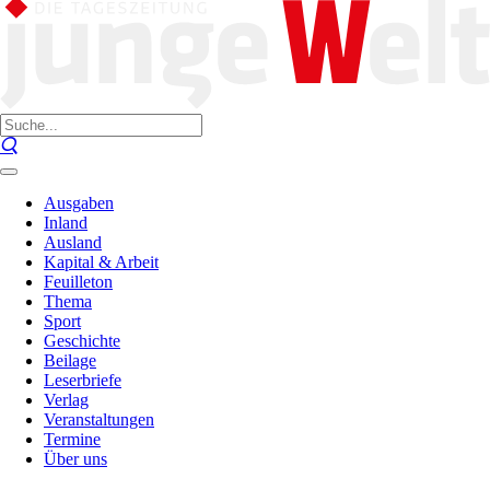
Ausgaben
Inland
Ausland
Kapital & Arbeit
Feuilleton
Thema
Sport
Geschichte
Beilage
Leserbriefe
Verlag
Veranstaltungen
Termine
Über uns