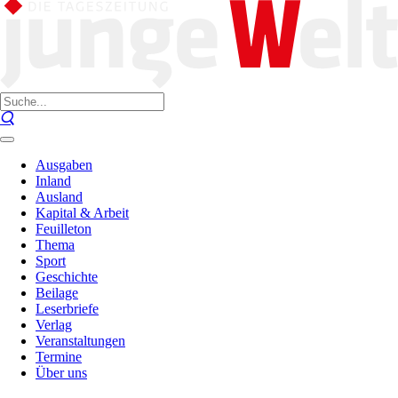
Ausgaben
Inland
Ausland
Kapital & Arbeit
Feuilleton
Thema
Sport
Geschichte
Beilage
Leserbriefe
Verlag
Veranstaltungen
Termine
Über uns