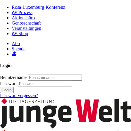
Zum
Rosa-Luxemburg-Konferenz
Inhalt
jW-Prozess
der
Aktionsbüro
Seite
Genossenschaft
Veranstaltungen
jW-Shop
Abo
Spende
Login
Benutzername
Passwort
Login
Passwort vergessen?