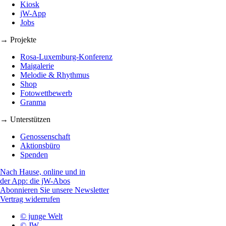
Kiosk
jW-App
Jobs
→ Projekte
Rosa-Luxemburg-Konferenz
Maigalerie
Melodie & Rhythmus
Shop
Fotowettbewerb
Granma
→ Unterstützen
Genossenschaft
Aktionsbüro
Spenden
Nach Hause, online und in
der App: die jW-Abos
Abonnieren Sie unsere Newsletter
Vertrag widerrufen
© junge Welt
© JW