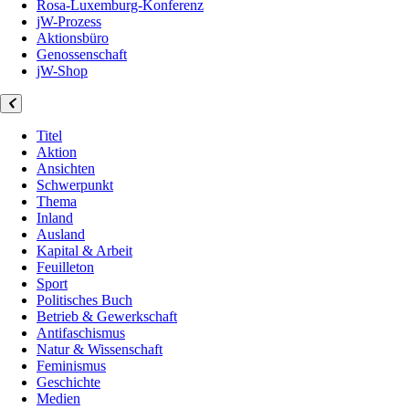
Rosa-Luxemburg-Konferenz
jW-Prozess
Aktionsbüro
Genossenschaft
jW-Shop
Titel
Aktion
Ansichten
Schwerpunkt
Thema
Inland
Ausland
Kapital & Arbeit
Feuilleton
Sport
Politisches Buch
Betrieb & Gewerkschaft
Antifaschismus
Natur & Wissenschaft
Feminismus
Geschichte
Medien