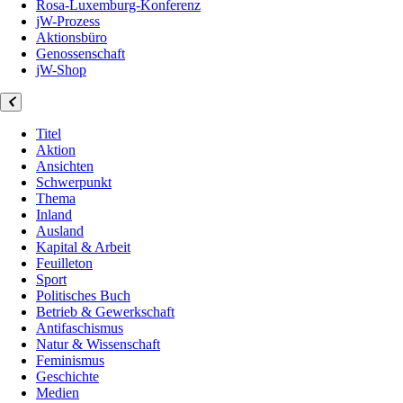
Rosa-Luxemburg-Konferenz
jW-Prozess
Aktionsbüro
Genossenschaft
jW-Shop
Titel
Aktion
Ansichten
Schwerpunkt
Thema
Inland
Ausland
Kapital & Arbeit
Feuilleton
Sport
Politisches Buch
Betrieb & Gewerkschaft
Antifaschismus
Natur & Wissenschaft
Feminismus
Geschichte
Medien