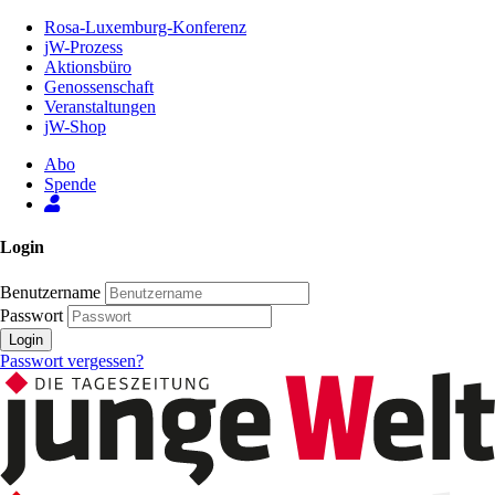
Zum
Rosa-Luxemburg-Konferenz
Inhalt
jW-Prozess
der
Aktionsbüro
Seite
Genossenschaft
Veranstaltungen
jW-Shop
Abo
Spende
Login
Benutzername
Passwort
Login
Passwort vergessen?