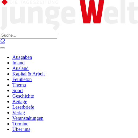
Ausgaben
Inland
Ausland
Kapital & Arbeit
Feuilleton
Thema
Sport
Geschichte
Beilage
Leserbriefe
Verlag
Veranstaltungen
Termine
Über uns