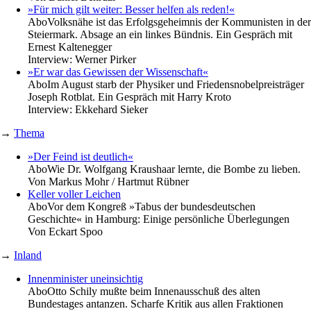
»Für mich gilt weiter: Besser helfen als reden!«
Abo
Volksnähe ist das Erfolgsgeheimnis der Kommunisten in der
Steiermark. Absage an ein linkes Bündnis. Ein Gespräch mit
Ernest Kaltenegger
Interview:
Werner Pirker
»Er war das Gewissen der Wissenschaft«
Abo
Im August starb der Physiker und Friedensnobelpreisträger
Joseph Rotblat. Ein Gespräch mit Harry Kroto
Interview:
Ekkehard Sieker
→
Thema
»Der Feind ist deutlich«
Abo
Wie Dr. Wolfgang Kraushaar lernte, die Bombe zu lieben.
Von
Markus Mohr / Hartmut Rübner
Keller voller Leichen
Abo
Vor dem Kongreß »Tabus der bundesdeutschen
Geschichte« in Hamburg: Einige persönliche Überlegungen
Von
Eckart Spoo
→
Inland
Innenminister uneinsichtig
Abo
Otto Schily mußte beim Innenausschuß des alten
Bundestages antanzen. Scharfe Kritik aus allen Fraktionen