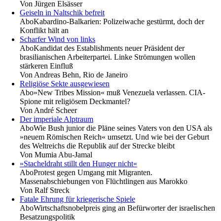
Von
Jürgen Elsässer
Geiseln in Naltschik befreit
Abo
Kabardino-Balkarien: Polizeiwache gestürmt, doch der
Konflikt hält an
Scharfer Wind von links
Abo
Kandidat des Establishments neuer Präsident der
brasilianischen Arbeiterpartei. Linke Strömungen wollen
stärkeren Einfluß
Von
Andreas Behn, Rio de Janeiro
Religiöse Sekte ausgewiesen
Abo
»New Tribes Mission« muß Venezuela verlassen. CIA-
Spione mit religiösem Deckmantel?
Von
André Scheer
Der imperiale Alptraum
Abo
Wie Bush junior die Pläne seines Vaters von den USA als
»neuem Römischen Reich« umsetzt. Und wie bei der Geburt
des Weltreichs die Republik auf der Strecke bleibt
Von
Mumia Abu-Jamal
»Stacheldraht stillt den Hunger nicht«
Abo
Protest gegen Umgang mit Migranten.
Massenabschiebungen von Flüchtlingen aus Marokko
Von
Ralf Streck
Fatale Ehrung für kriegerische Spiele
Abo
Wirtschaftsnobelpreis ging an Befürworter der israelischen
Besatzungspolitik