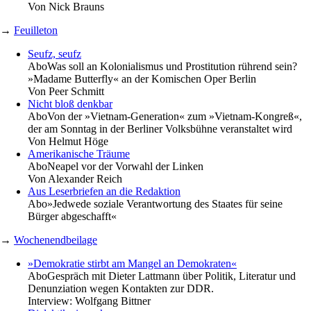
Von
Nick Brauns
→
Feuilleton
Seufz, seufz
Abo
Was soll an Kolonialismus und Prostitution rührend sein?
»Madame Butterfly« an der Komischen Oper Berlin
Von
Peer Schmitt
Nicht bloß denkbar
Abo
Von der »Vietnam-Generation« zum »Vietnam-Kongreß«,
der am Sonntag in der Berliner Volksbühne veranstaltet wird
Von
Helmut Höge
Amerikanische Träume
Abo
Neapel vor der Vorwahl der Linken
Von
Alexander Reich
Aus Leserbriefen an die Redaktion
Abo
»Jedwede soziale Verantwortung des Staates für seine
Bürger abgeschafft«
→
Wochenendbeilage
»Demokratie stirbt am Mangel an Demokraten«
Abo
Gespräch mit Dieter Lattmann über Politik, Literatur und
Denunziation wegen Kontakten zur DDR.
Interview:
Wolfgang Bittner