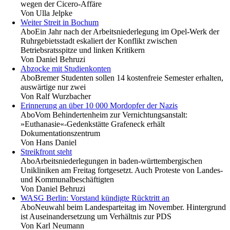
wegen der Cicero-Affäre
Von
Ulla Jelpke
Weiter Streit in Bochum
Abo
Ein Jahr nach der Arbeitsniederlegung im Opel-Werk der
Ruhrgebietsstadt eskaliert der Konflikt zwischen
Betriebsratsspitze und linken Kritikern
Von
Daniel Behruzi
Abzocke mit Studienkonten
Abo
Bremer Studenten sollen 14 kostenfreie Semester erhalten,
auswärtige nur zwei
Von
Ralf Wurzbacher
Erinnerung an über 10 000 Mordopfer der Nazis
Abo
Vom Behindertenheim zur Vernichtungsanstalt:
»Euthanasie«-Gedenkstätte Grafeneck erhält
Dokumentationszentrum
Von
Hans Daniel
Streikfront steht
Abo
Arbeitsniederlegungen in baden-württembergischen
Unikliniken am Freitag fortgesetzt. Auch Proteste von Landes-
und Kommunalbeschäftigten
Von
Daniel Behruzi
WASG Berlin: Vorstand kündigte Rücktritt an
Abo
Neuwahl beim Landesparteitag im November. Hintergrund
ist Auseinandersetzung um Verhältnis zur PDS
Von
Karl Neumann