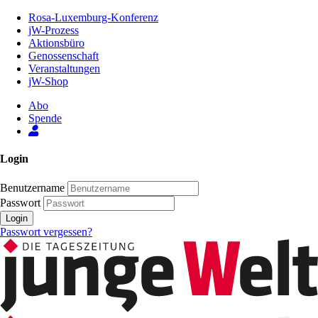
Zum
Rosa-Luxemburg-Konferenz
Inhalt
jW-Prozess
der
Aktionsbüro
Seite
Genossenschaft
Veranstaltungen
jW-Shop
Abo
Spende
Login
Benutzername
Passwort
Login
Passwort vergessen?