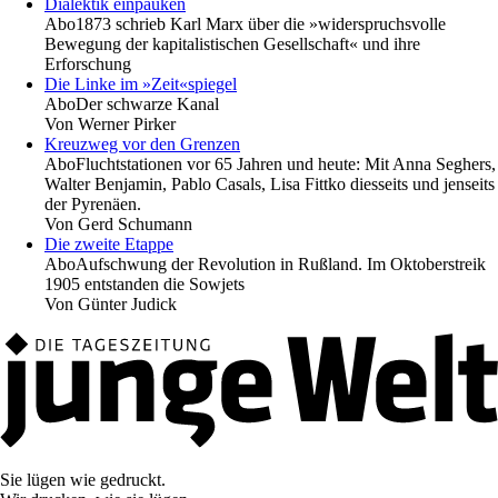
Dialektik einpauken
Abo
1873 schrieb Karl Marx über die »widerspruchsvolle
Bewegung der kapitalistischen Gesellschaft« und ihre
Erforschung
Die Linke im »Zeit«spiegel
Abo
Der schwarze Kanal
Von
Werner Pirker
Kreuzweg vor den Grenzen
Abo
Fluchtstationen vor 65 Jahren und heute: Mit Anna Seghers,
Walter Benjamin, Pablo Casals, Lisa Fittko diesseits und jenseits
der Pyrenäen.
Von
Gerd Schumann
Die zweite Etappe
Abo
Aufschwung der Revolution in Rußland. Im Oktoberstreik
1905 entstanden die Sowjets
Von
Günter Judick
Sie lügen wie gedruckt.