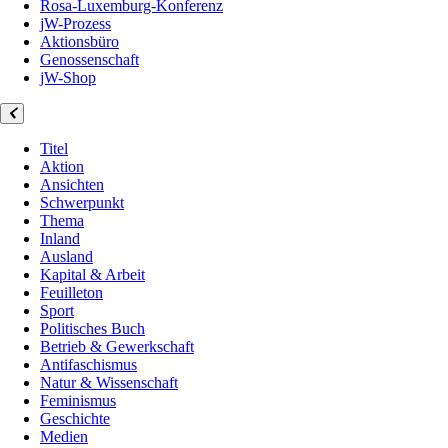
Rosa-Luxemburg-Konferenz
jW-Prozess
Aktionsbüro
Genossenschaft
jW-Shop
Titel
Aktion
Ansichten
Schwerpunkt
Thema
Inland
Ausland
Kapital & Arbeit
Feuilleton
Sport
Politisches Buch
Betrieb & Gewerkschaft
Antifaschismus
Natur & Wissenschaft
Feminismus
Geschichte
Medien