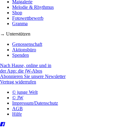
Maigalerie
Melodie & Rhythmus
Shop
Fotowettbewerb
Granma
→ Unterstützen
Genossenschaft
Aktionsbüro
Spenden
Nach Hause, online und in
der App: die jW-Abos
Abonnieren Sie unsere Newsletter
Vertrag widerrufen
© junge Welt
© JW
Impressum/Datenschutz
AGB
Hilfe