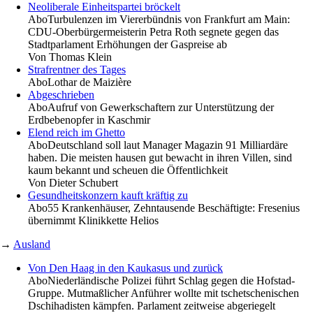
Neoliberale Einheitspartei bröckelt
Abo
Turbulenzen im Viererbündnis von Frankfurt am Main:
CDU-Oberbürgermeisterin Petra Roth segnete gegen das
Stadtparlament Erhöhungen der Gaspreise ab
Von
Thomas Klein
Strafrentner des Tages
Abo
Lothar de Maizière
Abgeschrieben
Abo
Aufruf von Gewerkschaftern zur Unterstützung der
Erdbebenopfer in Kaschmir
Elend reich im Ghetto
Abo
Deutschland soll laut Manager Magazin 91 Milliardäre
haben. Die meisten hausen gut bewacht in ihren Villen, sind
kaum bekannt und scheuen die Öffentlichkeit
Von
Dieter Schubert
Gesundheitskonzern kauft kräftig zu
Abo
55 Krankenhäuser, Zehntausende Beschäftigte: Fresenius
übernimmt Klinikkette Helios
→
Ausland
Von Den Haag in den Kaukasus und zurück
Abo
Niederländische Polizei führt Schlag gegen die Hofstad-
Gruppe. Mutmaßlicher Anführer wollte mit tschetschenischen
Dschihadisten kämpfen. Parlament zeitweise abgeriegelt