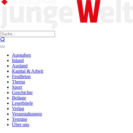
Ausgaben
Inland
Ausland
Kapital & Arbeit
Feuilleton
Thema
Sport
Geschichte
Beilage
Leserbriefe
Verlag
Veranstaltungen
Termine
Über uns