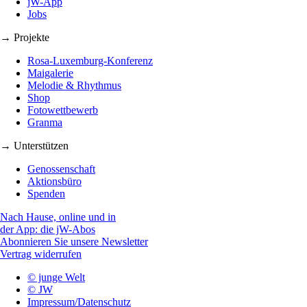
jW-App
Jobs
→ Projekte
Rosa-Luxemburg-Konferenz
Maigalerie
Melodie & Rhythmus
Shop
Fotowettbewerb
Granma
→ Unterstützen
Genossenschaft
Aktionsbüro
Spenden
Nach Hause, online und in
der App: die jW-Abos
Abonnieren Sie unsere Newsletter
Vertrag widerrufen
© junge Welt
© JW
Impressum/Datenschutz