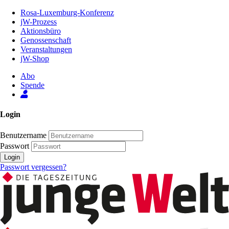
Zum
Rosa-Luxemburg-Konferenz
Inhalt
jW-Prozess
der
Aktionsbüro
Seite
Genossenschaft
Veranstaltungen
jW-Shop
Abo
Spende
Login
Benutzername
Passwort
Login
Passwort vergessen?