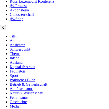
Rosa-Luxemburg-Konferenz
jW-Prozess
Aktionsbüro
Genossenschaft
jW-Shop
Titel
Aktion
Ansichten
Schwerpunkt
Thema
Inland
Ausland
Kapital & Arbeit
Feuilleton
Sport
Politisches Buch
Betrieb & Gewerkschaft
Antifaschismus
Natur & Wissenschaft
Feminismus
Geschichte
Medien