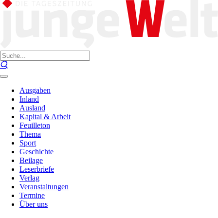
Ausgaben
Inland
Ausland
Kapital & Arbeit
Feuilleton
Thema
Sport
Geschichte
Beilage
Leserbriefe
Verlag
Veranstaltungen
Termine
Über uns