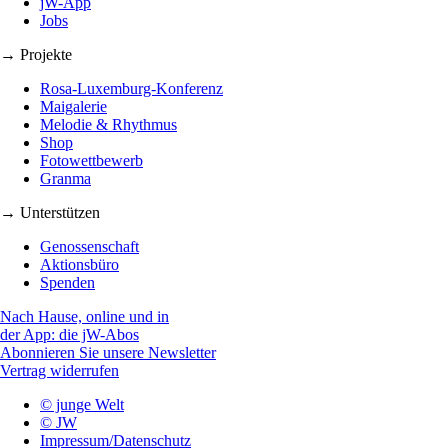
jW-App
Jobs
→ Projekte
Rosa-Luxemburg-Konferenz
Maigalerie
Melodie & Rhythmus
Shop
Fotowettbewerb
Granma
→ Unterstützen
Genossenschaft
Aktionsbüro
Spenden
Nach Hause, online und in
der App: die jW-Abos
Abonnieren Sie unsere Newsletter
Vertrag widerrufen
© junge Welt
© JW
Impressum/Datenschutz