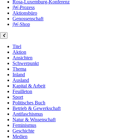
Rosa-Luxemburg-Konferenz
jW-Prozess
Aktionsbüro
Genossenschaft
jW-Shop
Titel
Aktion
Ansichten
Schwerpunkt
Thema
Inland
Ausland
Kapital & Arbeit
Feuilleton
Sport
Politisches Buch
Betrieb & Gewerkschaft
Antifaschismus
Natur & Wissenschaft
Feminismus
Geschichte
Medien