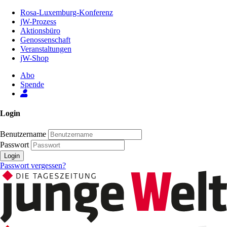
Zum
Rosa-Luxemburg-Konferenz
Inhalt
jW-Prozess
der
Aktionsbüro
Seite
Genossenschaft
Veranstaltungen
jW-Shop
Abo
Spende
Login
Benutzername
Passwort
Login
Passwort vergessen?