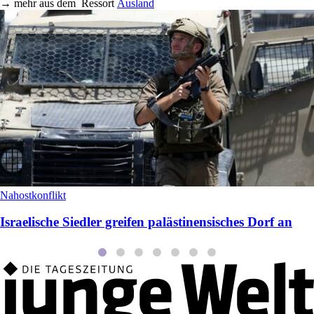
→
mehr aus dem
Ressort
Ausland
Nahostkonflikt
Israelische Siedler greifen palästinensisches Dorf an