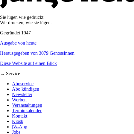
Sie lügen wie gedruckt.
Wir drucken, wie sie lügen.
Gegründet 1947
Ausgabe von heute
Herausgegeben von 3079 GenossInnen
Diese Website auf einen Blick
→ Service
Aboservice
Abo kündigen
Newsletter
Werben
Veranstaltungen
Terminkalender
Kontakt
Kiosk
jW-App
Jobs