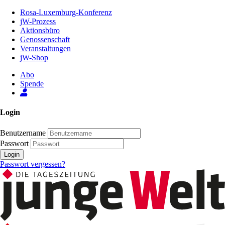
Zum
Rosa-Luxemburg-Konferenz
Inhalt
jW-Prozess
der
Aktionsbüro
Seite
Genossenschaft
Veranstaltungen
jW-Shop
Abo
Spende
Login
Benutzername
Passwort
Login
Passwort vergessen?