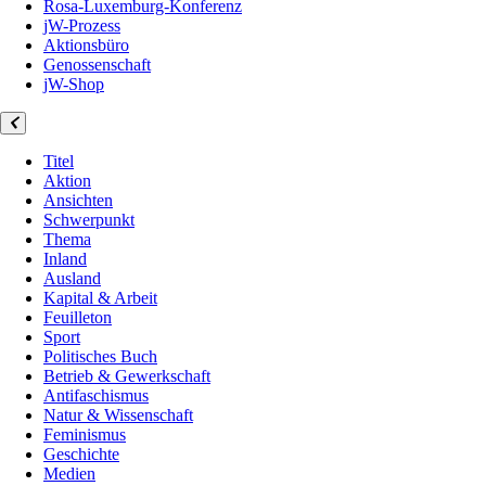
Rosa-Luxemburg-Konferenz
jW-Prozess
Aktionsbüro
Genossenschaft
jW-Shop
Titel
Aktion
Ansichten
Schwerpunkt
Thema
Inland
Ausland
Kapital & Arbeit
Feuilleton
Sport
Politisches Buch
Betrieb & Gewerkschaft
Antifaschismus
Natur & Wissenschaft
Feminismus
Geschichte
Medien