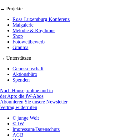
→ Projekte
Rosa-Luxemburg-Konferenz
Maigalerie
Melodie & Rhythmus
Shop
Fotowettbewerb
Granma
→ Unterstützen
Genossenschaft
Aktionsbüro
Spenden
Nach Hause, online und in
der App: die jW-Abos
Abonnieren Sie unsere Newsletter
Vertrag widerrufen
© junge Welt
© JW
Impressum/Datenschutz
AGB