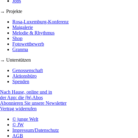
Jobs
→ Projekte
Rosa-Luxemburg-Konferenz
Maigalerie
Melodie & Rhythmus
Shop
Fotowettbewerb
Granma
→ Unterstützen
Genossenschaft
Aktionsbüro
Spenden
Nach Hause, online und in
der App: die jW-Abos
Abonnieren Sie unsere Newsletter
Vertrag widerrufen
© junge Welt
© JW
Impressum/Datenschutz
AGB