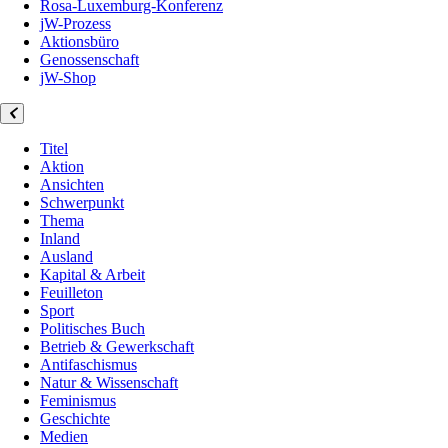
Rosa-Luxemburg-Konferenz
jW-Prozess
Aktionsbüro
Genossenschaft
jW-Shop
Titel
Aktion
Ansichten
Schwerpunkt
Thema
Inland
Ausland
Kapital & Arbeit
Feuilleton
Sport
Politisches Buch
Betrieb & Gewerkschaft
Antifaschismus
Natur & Wissenschaft
Feminismus
Geschichte
Medien