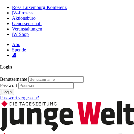
Zum
Rosa-Luxemburg-Konferenz
Inhalt
jW-Prozess
der
Aktionsbüro
Seite
Genossenschaft
Veranstaltungen
jW-Shop
Abo
Spende
Login
Benutzername
Passwort
Login
Passwort vergessen?