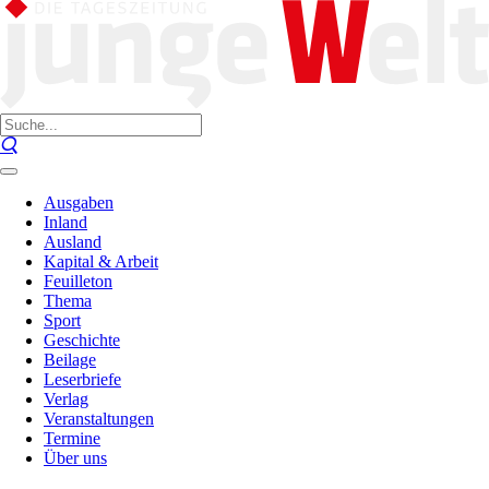
Ausgaben
Inland
Ausland
Kapital & Arbeit
Feuilleton
Thema
Sport
Geschichte
Beilage
Leserbriefe
Verlag
Veranstaltungen
Termine
Über uns