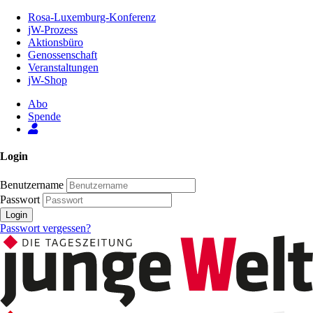
Zum
Rosa-Luxemburg-Konferenz
Inhalt
jW-Prozess
der
Aktionsbüro
Seite
Genossenschaft
Veranstaltungen
jW-Shop
Abo
Spende
Login
Benutzername
Passwort
Login
Passwort vergessen?