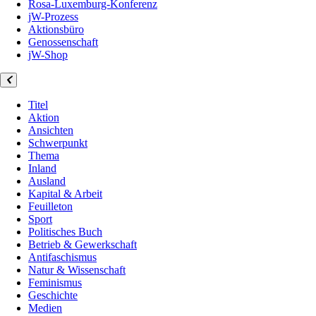
Rosa-Luxemburg-Konferenz
jW-Prozess
Aktionsbüro
Genossenschaft
jW-Shop
Titel
Aktion
Ansichten
Schwerpunkt
Thema
Inland
Ausland
Kapital & Arbeit
Feuilleton
Sport
Politisches Buch
Betrieb & Gewerkschaft
Antifaschismus
Natur & Wissenschaft
Feminismus
Geschichte
Medien