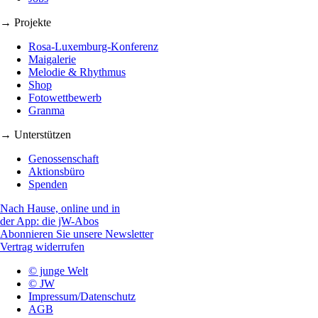
→ Projekte
Rosa-Luxemburg-Konferenz
Maigalerie
Melodie & Rhythmus
Shop
Fotowettbewerb
Granma
→ Unterstützen
Genossenschaft
Aktionsbüro
Spenden
Nach Hause, online und in
der App: die jW-Abos
Abonnieren Sie unsere Newsletter
Vertrag widerrufen
© junge Welt
© JW
Impressum/Datenschutz
AGB