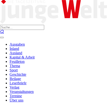
Ausgaben
Inland
Ausland
Kapital & Arbeit
Feuilleton
Thema
Sport
Geschichte
Beilage
Leserbriefe
Verlag
Veranstaltungen
Termine
Über uns