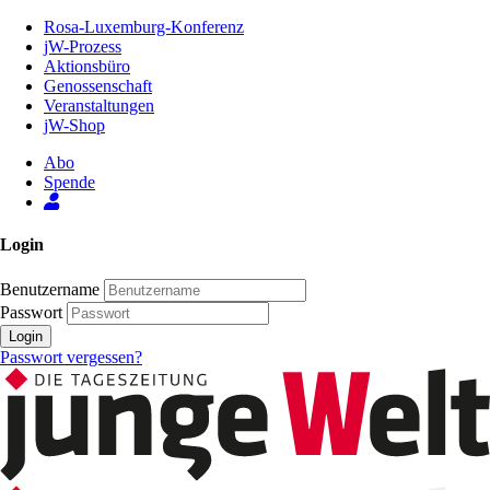
Zum
Rosa-Luxemburg-Konferenz
Inhalt
jW-Prozess
der
Aktionsbüro
Seite
Genossenschaft
Veranstaltungen
jW-Shop
Abo
Spende
Login
Benutzername
Passwort
Login
Passwort vergessen?