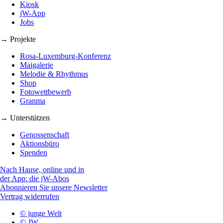
Kiosk
jW-App
Jobs
→ Projekte
Rosa-Luxemburg-Konferenz
Maigalerie
Melodie & Rhythmus
Shop
Fotowettbewerb
Granma
→ Unterstützen
Genossenschaft
Aktionsbüro
Spenden
Nach Hause, online und in
der App: die jW-Abos
Abonnieren Sie unsere Newsletter
Vertrag widerrufen
© junge Welt
© JW