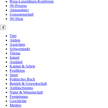
Rosa-Luxemburg-Konferenz
jW-Prozess
Aktionsbüro
Genossenschaft
jW-Shop
Titel
Aktion
Ansichten
Schwerpunkt
Thema
Inland
Ausland
Kapital & Arbeit
Feuilleton
Sport
Politisches Buch
Betrieb & Gewerkschaft
Antifaschismus
Natur & Wissenschaft
Feminismus
Geschichte
Medien