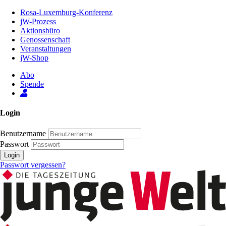
Zum
Rosa-Luxemburg-Konferenz
Inhalt
jW-Prozess
der
Aktionsbüro
Seite
Genossenschaft
Veranstaltungen
jW-Shop
Abo
Spende
Login
Benutzername
Passwort
Login
Passwort vergessen?