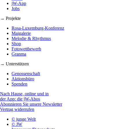
jW-App
Jobs
→ Projekte
Rosa-Luxemburg-Konferenz
Maigalerie
Melodie & Rhythmus
Shop
Fotowettbewerb
Granma
→ Unterstützen
Genossenschaft
Aktionsbüro
Spenden
Nach Hause, online und in
der App: die jW-Abos
Abonnieren Sie unsere Newsletter
Vertrag widerrufen
© junge Welt
© JW