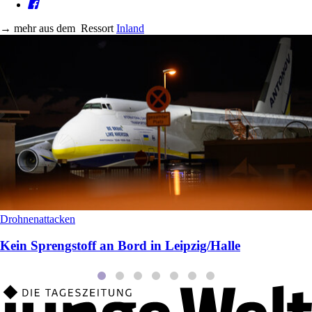
→
mehr aus dem
Ressort
Inland
Drohnenattacken
Kein Sprengstoff an Bord in Leipzig/Halle