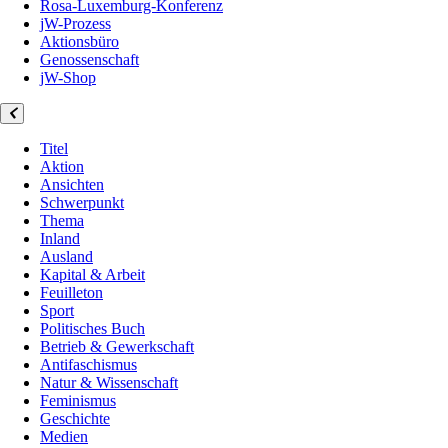
Rosa-Luxemburg-Konferenz
jW-Prozess
Aktionsbüro
Genossenschaft
jW-Shop
Titel
Aktion
Ansichten
Schwerpunkt
Thema
Inland
Ausland
Kapital & Arbeit
Feuilleton
Sport
Politisches Buch
Betrieb & Gewerkschaft
Antifaschismus
Natur & Wissenschaft
Feminismus
Geschichte
Medien