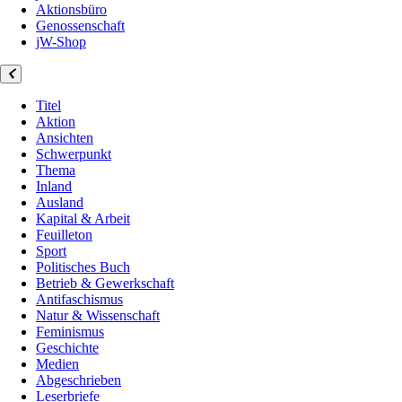
Aktionsbüro
Genossenschaft
jW-Shop
Titel
Aktion
Ansichten
Schwerpunkt
Thema
Inland
Ausland
Kapital & Arbeit
Feuilleton
Sport
Politisches Buch
Betrieb & Gewerkschaft
Antifaschismus
Natur & Wissenschaft
Feminismus
Geschichte
Medien
Abgeschrieben
Leserbriefe