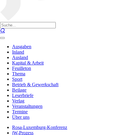
Ausgaben
Inland
Ausland
Kapital & Arbeit
Feuilleton
Thema
Sport
Betrieb & Gewerkschaft
Beilage
Leserbriefe
Verlag
Veranstaltungen
Termine
Über uns
Rosa-Luxemburg-Konferenz
jW-Prozess