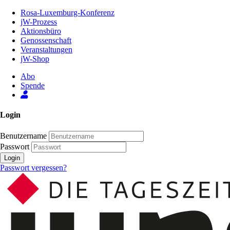
Zum
Rosa-Luxemburg-Konferenz
Inhalt
jW-Prozess
der
Aktionsbüro
Seite
Genossenschaft
Veranstaltungen
jW-Shop
Abo
Spende
Login
Benutzername
Passwort
Login
Passwort vergessen?