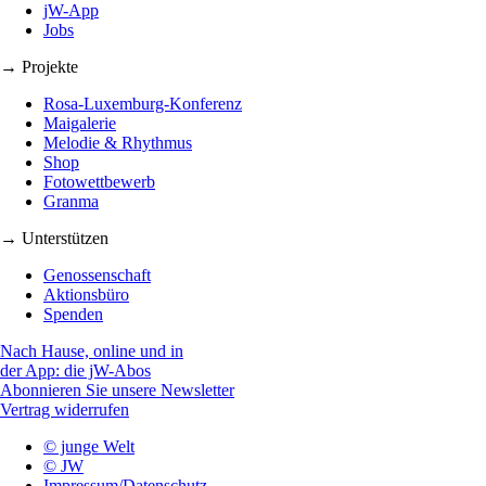
jW-App
Jobs
→ Projekte
Rosa-Luxemburg-Konferenz
Maigalerie
Melodie & Rhythmus
Shop
Fotowettbewerb
Granma
→ Unterstützen
Genossenschaft
Aktionsbüro
Spenden
Nach Hause, online und in
der App: die jW-Abos
Abonnieren Sie unsere Newsletter
Vertrag widerrufen
© junge Welt
© JW
Impressum/Datenschutz