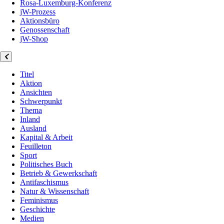
Rosa-Luxemburg-Konferenz
jW-Prozess
Aktionsbüro
Genossenschaft
jW-Shop
Titel
Aktion
Ansichten
Schwerpunkt
Thema
Inland
Ausland
Kapital & Arbeit
Feuilleton
Sport
Politisches Buch
Betrieb & Gewerkschaft
Antifaschismus
Natur & Wissenschaft
Feminismus
Geschichte
Medien