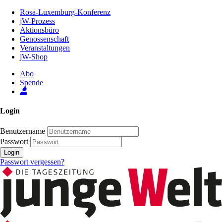
Zum
Rosa-Luxemburg-Konferenz
Inhalt
jW-Prozess
der
Aktionsbüro
Seite
Genossenschaft
Veranstaltungen
jW-Shop
Abo
Spende
Login
Benutzername
Passwort
Login
Passwort vergessen?