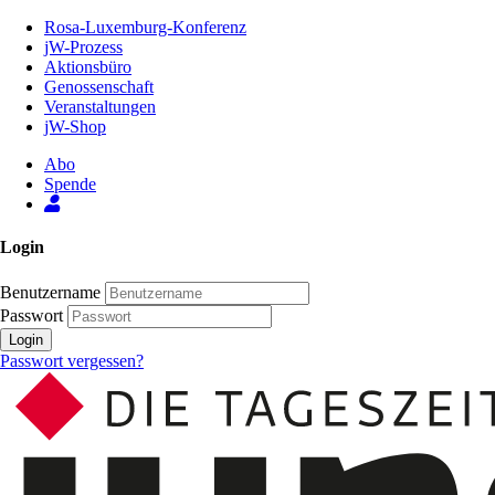
Zum
Rosa-Luxemburg-Konferenz
Inhalt
jW-Prozess
der
Aktionsbüro
Seite
Genossenschaft
Veranstaltungen
jW-Shop
Abo
Spende
Login
Benutzername
Passwort
Login
Passwort vergessen?