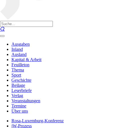
Ausgaben
Inland
Ausland
Kapital & Arbeit
Feuilleton
Thema
Sport
Geschichte
Beilage
Leserbriefe
Verlag
Veranstaltungen
Termine
Über uns
Rosa-Luxemburg-Konferenz
jW-Prozess