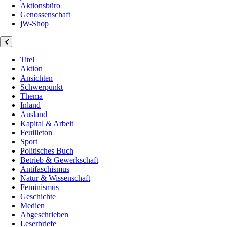
Aktionsbüro
Genossenschaft
jW-Shop
Titel
Aktion
Ansichten
Schwerpunkt
Thema
Inland
Ausland
Kapital & Arbeit
Feuilleton
Sport
Politisches Buch
Betrieb & Gewerkschaft
Antifaschismus
Natur & Wissenschaft
Feminismus
Geschichte
Medien
Abgeschrieben
Leserbriefe