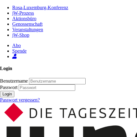
Zum
Rosa-Luxemburg-Konferenz
Inhalt
jW-Prozess
der
Aktionsbüro
Seite
Genossenschaft
Veranstaltungen
jW-Shop
Abo
Spende
Login
Benutzername
Passwort
Login
Passwort vergessen?