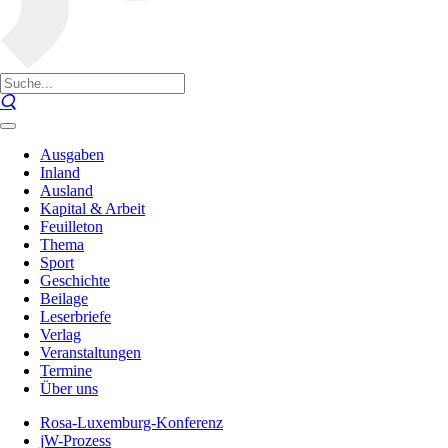
Ausgaben
Inland
Ausland
Kapital & Arbeit
Feuilleton
Thema
Sport
Geschichte
Beilage
Leserbriefe
Verlag
Veranstaltungen
Termine
Über uns
Rosa-Luxemburg-Konferenz
jW-Prozess