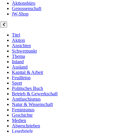
Aktionsbüro
Genossenschaft
jW-Shop
Titel
Aktion
Ansichten
Schwerpunkt
Thema
Inland
Ausland
Kapital & Arbeit
Feuilleton
Sport
Politisches Buch
Betrieb & Gewerkschaft
Antifaschismus
Natur & Wissenschaft
Feminismus
Geschichte
Medien
Abgeschrieben
Leserbriefe