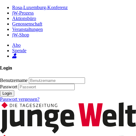
Zum
Rosa-Luxemburg-Konferenz
Inhalt
jW-Prozess
der
Aktionsbüro
Seite
Genossenschaft
Veranstaltungen
jW-Shop
Abo
Spende
Login
Benutzername
Passwort
Login
Passwort vergessen?