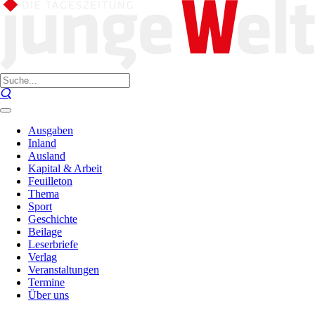
Ausgaben
Inland
Ausland
Kapital & Arbeit
Feuilleton
Thema
Sport
Geschichte
Beilage
Leserbriefe
Verlag
Veranstaltungen
Termine
Über uns