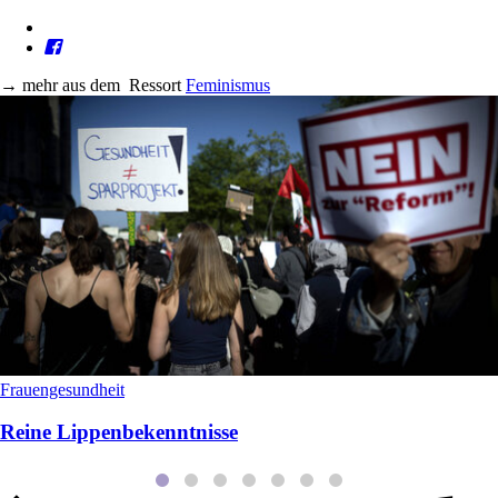
→
mehr aus dem
Ressort
Feminismus
Frauengesundheit
Reine Lippenbekenntnisse