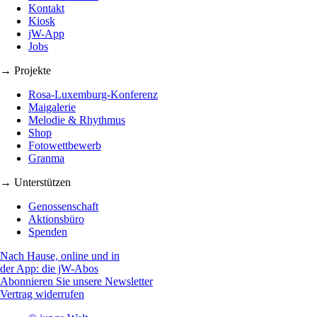
Kontakt
Kiosk
jW-App
Jobs
→ Projekte
Rosa-Luxemburg-Konferenz
Maigalerie
Melodie & Rhythmus
Shop
Fotowettbewerb
Granma
→ Unterstützen
Genossenschaft
Aktionsbüro
Spenden
Nach Hause, online und in
der App: die jW-Abos
Abonnieren Sie unsere Newsletter
Vertrag widerrufen