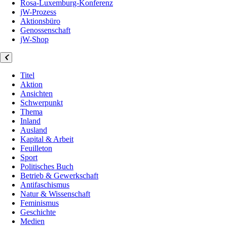
Rosa-Luxemburg-Konferenz
jW-Prozess
Aktionsbüro
Genossenschaft
jW-Shop
Titel
Aktion
Ansichten
Schwerpunkt
Thema
Inland
Ausland
Kapital & Arbeit
Feuilleton
Sport
Politisches Buch
Betrieb & Gewerkschaft
Antifaschismus
Natur & Wissenschaft
Feminismus
Geschichte
Medien