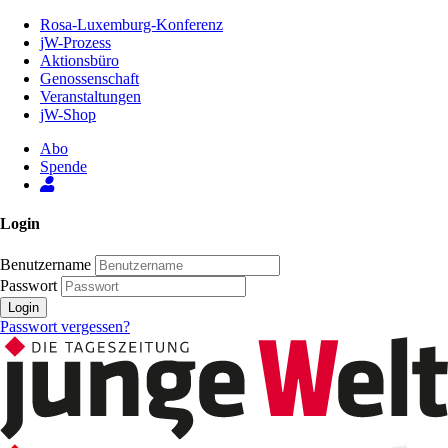
Zum
Rosa-Luxemburg-Konferenz
Inhalt
jW-Prozess
der
Aktionsbüro
Seite
Genossenschaft
Veranstaltungen
jW-Shop
Abo
Spende
Login
Benutzername
Passwort
Login
Passwort vergessen?