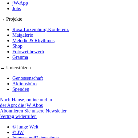
jW-App
Jobs
→ Projekte
Rosa-Luxemburg-Konferenz
Maigalerie
Melodie & Rhythmus
Shop
Fotowettbewerb
Granma
→ Unterstützen
Genossenschaft
Aktionsbüro
Spenden
Nach Hause, online und in
der App: die jW-Abos
Abonnieren Sie unsere Newsletter
Vertrag widerrufen
© junge Welt
© JW
Impressum/Datenschutz