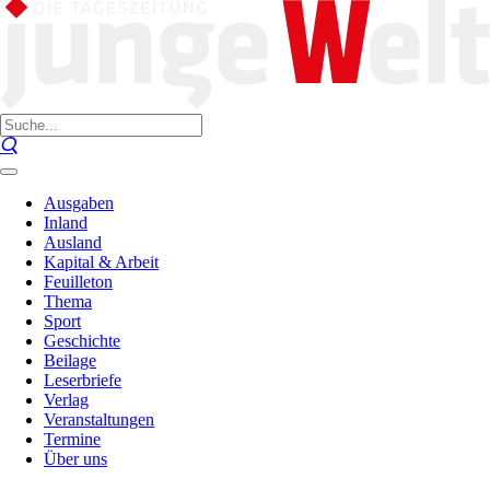
Ausgaben
Inland
Ausland
Kapital & Arbeit
Feuilleton
Thema
Sport
Geschichte
Beilage
Leserbriefe
Verlag
Veranstaltungen
Termine
Über uns