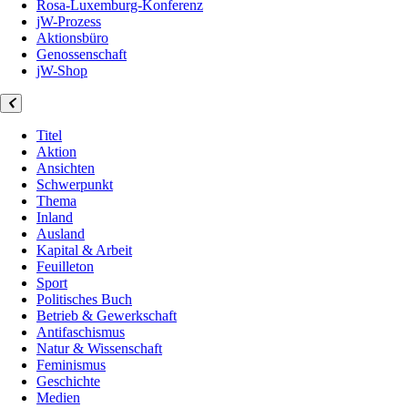
Rosa-Luxemburg-Konferenz
jW-Prozess
Aktionsbüro
Genossenschaft
jW-Shop
Titel
Aktion
Ansichten
Schwerpunkt
Thema
Inland
Ausland
Kapital & Arbeit
Feuilleton
Sport
Politisches Buch
Betrieb & Gewerkschaft
Antifaschismus
Natur & Wissenschaft
Feminismus
Geschichte
Medien