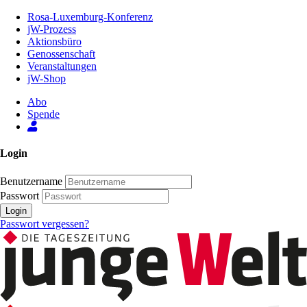
Zum
Rosa-Luxemburg-Konferenz
Inhalt
jW-Prozess
der
Aktionsbüro
Seite
Genossenschaft
Veranstaltungen
jW-Shop
Abo
Spende
Login
Benutzername
Passwort
Login
Passwort vergessen?