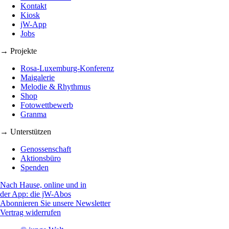
Kontakt
Kiosk
jW-App
Jobs
→ Projekte
Rosa-Luxemburg-Konferenz
Maigalerie
Melodie & Rhythmus
Shop
Fotowettbewerb
Granma
→ Unterstützen
Genossenschaft
Aktionsbüro
Spenden
Nach Hause, online und in
der App: die jW-Abos
Abonnieren Sie unsere Newsletter
Vertrag widerrufen