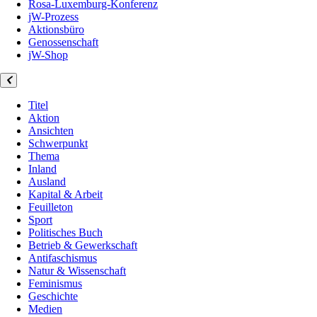
Rosa-Luxemburg-Konferenz
jW-Prozess
Aktionsbüro
Genossenschaft
jW-Shop
Titel
Aktion
Ansichten
Schwerpunkt
Thema
Inland
Ausland
Kapital & Arbeit
Feuilleton
Sport
Politisches Buch
Betrieb & Gewerkschaft
Antifaschismus
Natur & Wissenschaft
Feminismus
Geschichte
Medien