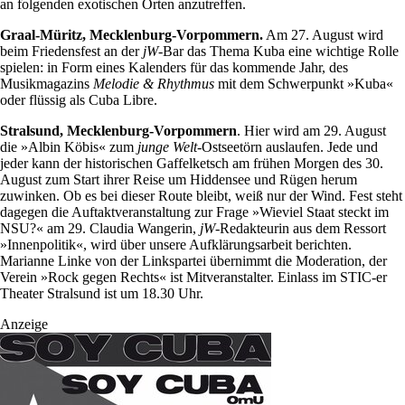
an folgenden exotischen Orten anzutreffen.
Graal-Müritz, Mecklenburg-Vorpommern.
Am 27. August wird
beim Friedensfest an der
jW
-Bar das Thema Kuba eine wichtige Rolle
spielen: in Form eines Kalenders für das kommende Jahr, des
Musikmagazins
Melodie & Rhythmus
mit dem Schwerpunkt »Kuba«
oder flüssig als Cuba Libre.
Stralsund, Mecklenburg-Vorpommern
. Hier wird am 29. August
die »Albin Köbis« zum
junge Welt
-Ostseetörn auslaufen. Jede und
jeder kann der historischen Gaffelketsch am frühen Morgen des 30.
August zum Start ihrer Reise um Hiddensee und Rügen herum
zuwinken. Ob es bei dieser Route bleibt, weiß nur der Wind. Fest steht
dagegen die Auftaktveranstaltung zur Frage »Wieviel Staat steckt im
NSU?« am 29. Claudia Wangerin,
jW
-Redakteurin aus dem Ressort
»Innenpolitik«, wird über unsere Aufklärungsarbeit berichten.
Marianne Linke von der Linkspartei übernimmt die Moderation, der
Verein »Rock gegen Rechts« ist Mitveranstalter. Einlass im STIC-er
Theater Stralsund ist um 18.30 Uhr.
Anzeige