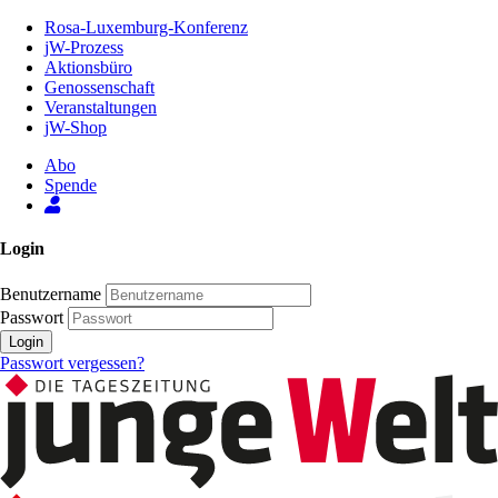
Zum
Rosa-Luxemburg-Konferenz
Inhalt
jW-Prozess
der
Aktionsbüro
Seite
Genossenschaft
Veranstaltungen
jW-Shop
Abo
Spende
Login
Benutzername
Passwort
Login
Passwort vergessen?