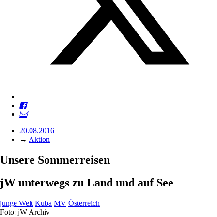
20.08.2016
→
Aktion
Unsere Sommerreisen
jW unterwegs zu Land und auf See
junge Welt
Kuba
MV
Österreich
Foto: jW Archiv