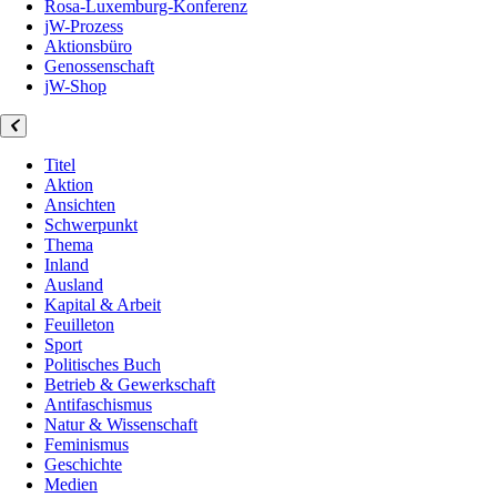
Rosa-Luxemburg-Konferenz
jW-Prozess
Aktionsbüro
Genossenschaft
jW-Shop
Titel
Aktion
Ansichten
Schwerpunkt
Thema
Inland
Ausland
Kapital & Arbeit
Feuilleton
Sport
Politisches Buch
Betrieb & Gewerkschaft
Antifaschismus
Natur & Wissenschaft
Feminismus
Geschichte
Medien