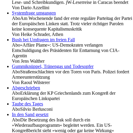
Lese- und Schreibkundigen. jW-Leserreise in Caracas beendet
Von
Dario Azzellini
Systemfrage umgangen
Abo
Am Wochenende fand der erste reguläre Parteitag der Partei
der Europäischen Linken statt. Trotz vieler richtiger Parolen
keine konsequente Kapitalismuskritik
Von
Heike Schrader, Athen
Bush bei Umfragen im freien Fall
Abo
»Affäre Plame«: US-Demokraten verlangen
Entschuldigung des Präsidenten für Enttarnung von CIA-
Agentin
Von
Jens Walther
Gummiknüppel, Tränengas und Todesopfer
Abo
Straßenschlachten vor den Toren von Paris. Polizei fordert
Armeeunterstützung
Von
Raoul Wilsterer
Abgeschrieben
Abo
Erklärung der KP Griechenlands zum Kongreß der
Europäischen Linkspartei
Taube des Tages
Abo
Silvio Berlusconi
In den Sand gesetzt
Abo
Die Besetzung des Irak soll durch ein
»Wiederaufbauprogramm« begleitet werden. Ein US-
Kongreßbericht sieht »wenig oder gar keine Wirkung«