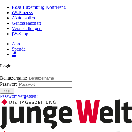
Zum
Rosa-Luxemburg-Konferenz
Inhalt
jW-Prozess
der
Aktionsbüro
Seite
Genossenschaft
Veranstaltungen
jW-Shop
Abo
Spende
Login
Benutzername
Passwort
Login
Passwort vergessen?