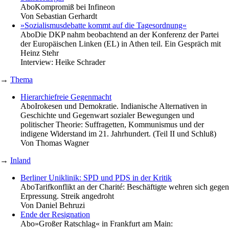
Abo
Kompromiß bei Infineon
Von
Sebastian Gerhardt
»Sozialismusdebatte kommt auf die Tagesordnung«
Abo
Die DKP nahm beobachtend an der Konferenz der Partei
der Europäischen Linken (EL) in Athen teil. Ein Gespräch mit
Heinz Stehr
Interview:
Heike Schrader
→
Thema
Hierarchiefreie Gegenmacht
Abo
Irokesen und Demokratie. Indianische Alternativen in
Geschichte und Gegenwart sozialer Bewegungen und
politischer Theorie: Suffragetten, Kommunismus und der
indigene Widerstand im 21. Jahrhundert. (Teil II und Schluß)
Von
Thomas Wagner
→
Inland
Berliner Uniklinik: SPD und PDS in der Kritik
Abo
Tarifkonflikt an der Charité: Beschäftigte wehren sich gegen
Erpressung. Streik angedroht
Von
Daniel Behruzi
Ende der Resignation
Abo
»Großer Ratschlag« in Frankfurt am Main: