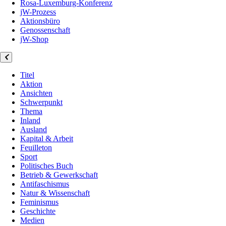
Rosa-Luxemburg-Konferenz
jW-Prozess
Aktionsbüro
Genossenschaft
jW-Shop
Titel
Aktion
Ansichten
Schwerpunkt
Thema
Inland
Ausland
Kapital & Arbeit
Feuilleton
Sport
Politisches Buch
Betrieb & Gewerkschaft
Antifaschismus
Natur & Wissenschaft
Feminismus
Geschichte
Medien