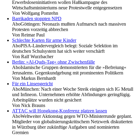
Erwerbsloseninitiativen wollen Haßkampagne des
Wirtschaftsministeriums neue Protestwelle entgegensetzen
Von
Wolfgang Pomrehn
Barrikaden stoppten NPD
Abo
Göttingen: Neonazis mußten Aufmarsch nach massiven
Protesten vorzeitig abbrechen
Von
Reimar Paul
Schlechte Karten für arme Kinder
Abo
PISA-Ländervergleich belegt: Soziale Selektion im
deutschen Schulsystem hat sich weiter verschärft
Von
Ralf Wurzbacher
Berlin: »Al-Quds-Tag« ohne Zwischenfälle
Abo
Islamische Gruppen demonstrierten für die »Befreiung«
Jerusalems. Gegenkundgebung mit prominenten Politikern
Von
Markus Bernhardt
Für ein Linsengericht
Abo
München: Nach einer Woche Streik einigten sich IG Metall
und Infineon. Unternehmen erhöhte Abfindungen geringfügig.
Arbeitsplätze wurden nicht gesichert
Von
Nick Brauns
ATTAC will Hongkong-Konferenz platzen lassen
Abo
Weltweiter Aktionstag gegen WTO-Ministerrunde geplant.
Mitglieder von globalisierungskritischem Netzwerk diskutierten
in Würzburg über zukünftige Aufgaben und nominierten
Gremien