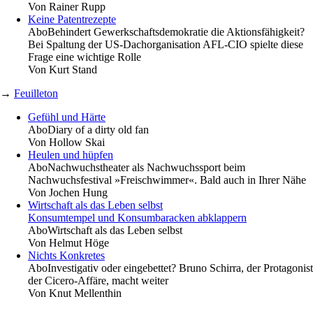
Von
Rainer Rupp
Keine Patentrezepte
Abo
Behindert Gewerkschaftsdemokratie die Aktionsfähigkeit?
Bei Spaltung der US-Dachorganisation AFL-CIO spielte diese
Frage eine wichtige Rolle
Von
Kurt Stand
→
Feuilleton
Gefühl und Härte
Abo
Diary of a dirty old fan
Von
Hollow Skai
Heulen und hüpfen
Abo
Nachwuchstheater als Nachwuchssport beim
Nachwuchsfestival »Freischwimmer«. Bald auch in Ihrer Nähe
Von
Jochen Hung
Wirtschaft als das Leben selbst
Konsumtempel und Konsumbaracken abklappern
Abo
Wirtschaft als das Leben selbst
Von
Helmut Höge
Nichts Konkretes
Abo
Investigativ oder eingebettet? Bruno Schirra, der Protagonist
der Cicero-Affäre, macht weiter
Von
Knut Mellenthin