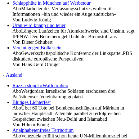
Schlapphüte in München auf Werbetour
Abo
Mitarbeiter des Verfassungsschutzes wollen für
Informationen »hin und wieder ein Auge zudrücken«
Von
Ludwig König
Uran wird knapp und teuer
Abo
Längere Laufzeiten für Atomkraftwerke sind Unsinn, sagt
IPPNW. Den Betreibern geht bald der Brennstoff aus
Von
Dieter Schubert
Vereint gegen Bolkestein
Abo
Gewerkschaftspolitische Konferenz der Linkspartei.PDS
diskutierte europäische Perspektiven
Von
Hans-Gerd Öfinger
→
Ausland
Razzia stoppt »Waffenruhe«
Abo
Westjordan: Israelische Soldaten erschossen drei
Palästinenser. Vereinbarung geplatzt
Blutiges Lichterfest
Abo
Über 60 Tote bei Bombenanschlägen auf Märkten in
indischer Hauptstadt. Attentate parallel zu erfolgreichen
Gesprächen zwischen Neu-Delhi und Islamabad
Von
Hilmar König
Analphabetenfreies Territorium
Abo
Venezuela erfüllt schon heute UN-Millenniumsziel bei