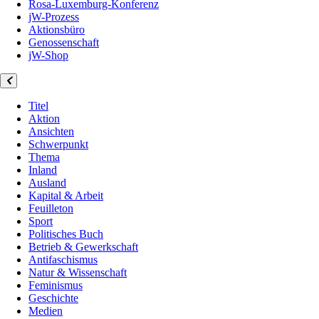
Rosa-Luxemburg-Konferenz
jW-Prozess
Aktionsbüro
Genossenschaft
jW-Shop
Titel
Aktion
Ansichten
Schwerpunkt
Thema
Inland
Ausland
Kapital & Arbeit
Feuilleton
Sport
Politisches Buch
Betrieb & Gewerkschaft
Antifaschismus
Natur & Wissenschaft
Feminismus
Geschichte
Medien