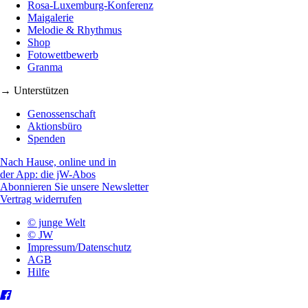
Rosa-Luxemburg-Konferenz
Maigalerie
Melodie & Rhythmus
Shop
Fotowettbewerb
Granma
→ Unterstützen
Genossenschaft
Aktionsbüro
Spenden
Nach Hause, online und in
der App: die jW-Abos
Abonnieren Sie unsere Newsletter
Vertrag widerrufen
© junge Welt
© JW
Impressum/Datenschutz
AGB
Hilfe