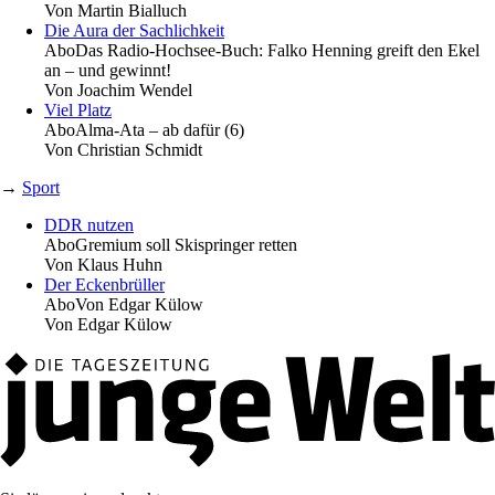
Von
Martin Bialluch
Die Aura der Sachlichkeit
Abo
Das Radio-Hochsee-Buch: Falko Henning greift den Ekel
an – und gewinnt!
Von
Joachim Wendel
Viel Platz
Abo
Alma-Ata – ab dafür (6)
Von
Christian Schmidt
→
Sport
DDR nutzen
Abo
Gremium soll Skispringer retten
Von
Klaus Huhn
Der Eckenbrüller
Abo
Von Edgar Külow
Von
Edgar Külow