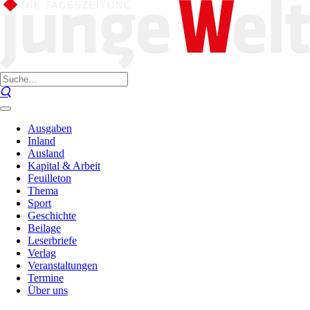
Ausgaben
Inland
Ausland
Kapital & Arbeit
Feuilleton
Thema
Sport
Geschichte
Beilage
Leserbriefe
Verlag
Veranstaltungen
Termine
Über uns