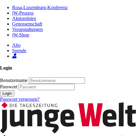
Zum
Rosa-Luxemburg-Konferenz
Inhalt
jW-Prozess
der
Aktionsbüro
Seite
Genossenschaft
Veranstaltungen
jW-Shop
Abo
Spende
Login
Benutzername
Passwort
Login
Passwort vergessen?