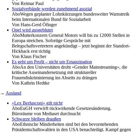
Von
Reimar Paul
Sozialverbände werden zunehmend asozial
Abo
Wegen geplanter Lohnkürzungen bundesweiter Warnstreik
beim Internationalen Bund für Sozialarbeit
Von
Hans-Gerd Öfinger
Opel wird ausgeblutet
Abo
Mutterkonzern General Motors will bis zu 12000 Stellen in
Europa streichen. Sofortige Gespräche mit
Belegschaftsvertretern angekündigt – jetzt beginnt der Standort-
Hickhack erst richtig
Von
Klaus Fischer
Es geht um Profit – nicht um Emanzipation
Abo
An den Universitäten droht »Gender Mainstreaming«, die
kritische Auseinandersetzung mit struktureller
Frauendiskriminierung ins Abseits zu drängen
Von
Kathrin Hedtke
→
Ausland
»Lex Berlusconi« gilt nicht
Abo
EuGH verwirft rückwirkende Gesetzesänderung.
Büroräume von Mediaset durchsucht
Schwarze bleiben draußen
Abo
Ethnische Minderheiten sind bei den bevorstehenden
Präsidentschaftswahlen in den USA benachteiligt. Kampf gegen