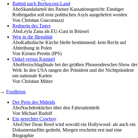
Battisti nach Berlusconi-Land
Abo
Skandalurteil des Pariser Kassationsgericht: Einstiger
Rotbrigadist soll trotz politischen Asyls ausgeliefert werden
Von
Christian Giacomuzzi
Rednerin des Tages
Abo
Leyla Zana als EU-Gast in Brüssel
Weg in die Illegalität
Abo
Katholische Kirche bleibt bestimmend: kein Recht auf
Abtreibung in Polen
Von
Kirsten Prestin (IPS)
Onkel versus Kumpel
Abo
Herzschlagfinale bei der größten Phrasendrescher-Show der
Welt: In den USA rangen der Präsident und der Nichtpräsident
um nationale Karten
Von
Christian Mütze
→
Feuilleton
Der Preis des Mitleids
Abo
Nachdenkliches über den Fahrradentleih
Von
Michael Rudolf
Ein gerechter Cowboy
Abo
Über Dean Reed wird sowohl ein Hollywood- als auch ein
Dokumentarfilm gedreht. Morgen erscheint erst mal eine
Biographie