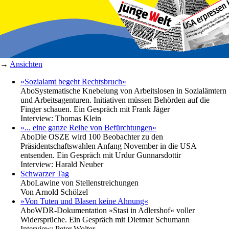
→
Ansichten
»Sozialamt begeht Rechtsbruch«
Abo
Systematische Knebelung von Arbeitslosen in Sozialämtern
und Arbeitsagenturen. Initiativen müssen Behörden auf die
Finger schauen. Ein Gespräch mit Frank Jäger
Interview:
Thomas Klein
»... eine ganze Reihe von Befürchtungen«
Abo
Die OSZE wird 100 Beobachter zu den
Präsidentschaftswahlen Anfang November in die USA
entsenden. Ein Gespräch mit Urdur Gunnarsdottir
Interview:
Harald Neuber
Schwarzer Tag
Abo
Lawine von Stellenstreichungen
Von
Arnold Schölzel
»Von Tuten und Blasen keine Ahnung«
Abo
WDR-Dokumentation »Stasi in Adlershof« voller
Widersprüche. Ein Gespräch mit Dietmar Schumann
Interview:
Peter Wolter