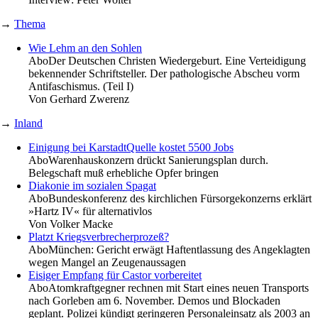
→
Thema
Wie Lehm an den Sohlen
Abo
Der Deutschen Christen Wiedergeburt. Eine Verteidigung
bekennender Schriftsteller. Der pathologische Abscheu vorm
Antifaschismus. (Teil I)
Von
Gerhard Zwerenz
→
Inland
Einigung bei KarstadtQuelle kostet 5500 Jobs
Abo
Warenhauskonzern drückt Sanierungsplan durch.
Belegschaft muß erhebliche Opfer bringen
Diakonie im sozialen Spagat
Abo
Bundeskonferenz des kirchlichen Fürsorgekonzerns erklärt
»Hartz IV« für alternativlos
Von
Volker Macke
Platzt Kriegsverbrecherprozeß?
Abo
München: Gericht erwägt Haftentlassung des Angeklagten
wegen Mangel an Zeugenaussagen
Eisiger Empfang für Castor vorbereitet
Abo
Atomkraftgegner rechnen mit Start eines neuen Transports
nach Gorleben am 6. November. Demos und Blockaden
geplant. Polizei kündigt geringeren Personaleinsatz als 2003 an