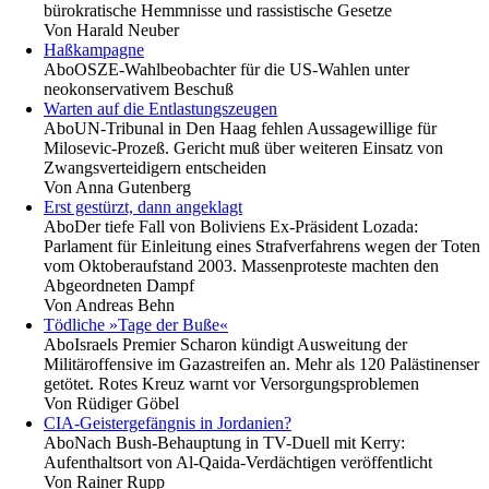
bürokratische Hemmnisse und rassistische Gesetze
Von
Harald Neuber
Haßkampagne
Abo
OSZE-Wahlbeobachter für die US-Wahlen unter
neokonservativem Beschuß
Warten auf die Entlastungszeugen
Abo
UN-Tribunal in Den Haag fehlen Aussagewillige für
Milosevic-Prozeß. Gericht muß über weiteren Einsatz von
Zwangsverteidigern entscheiden
Von
Anna Gutenberg
Erst gestürzt, dann angeklagt
Abo
Der tiefe Fall von Boliviens Ex-Präsident Lozada:
Parlament für Einleitung eines Strafverfahrens wegen der Toten
vom Oktoberaufstand 2003. Massenproteste machten den
Abgeordneten Dampf
Von
Andreas Behn
Tödliche »Tage der Buße«
Abo
Israels Premier Scharon kündigt Ausweitung der
Militäroffensive im Gazastreifen an. Mehr als 120 Palästinenser
getötet. Rotes Kreuz warnt vor Versorgungsproblemen
Von
Rüdiger Göbel
CIA-Geistergefängnis in Jordanien?
Abo
Nach Bush-Behauptung in TV-Duell mit Kerry:
Aufenthaltsort von Al-Qaida-Verdächtigen veröffentlicht
Von
Rainer Rupp