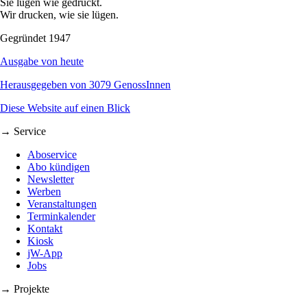
Sie lügen wie gedruckt.
Wir drucken, wie sie lügen.
Gegründet 1947
Ausgabe von heute
Herausgegeben von 3079 GenossInnen
Diese Website auf einen Blick
→ Service
Aboservice
Abo kündigen
Newsletter
Werben
Veranstaltungen
Terminkalender
Kontakt
Kiosk
jW-App
Jobs
→ Projekte