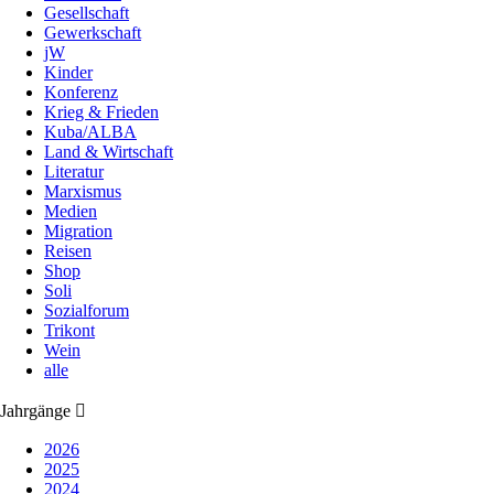
Gesellschaft
Gewerkschaft
jW
Kinder
Konferenz
Krieg & Frieden
Kuba/ALBA
Land & Wirtschaft
Literatur
Marxismus
Medien
Migration
Reisen
Shop
Soli
Sozialforum
Trikont
Wein
alle
Jahrgänge
2026
2025
2024