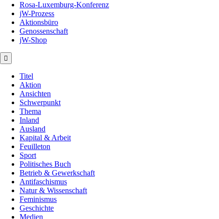
Rosa-Luxemburg-Konferenz
jW-Prozess
Aktionsbüro
Genossenschaft
jW-Shop
Titel
Aktion
Ansichten
Schwerpunkt
Thema
Inland
Ausland
Kapital & Arbeit
Feuilleton
Sport
Politisches Buch
Betrieb & Gewerkschaft
Antifaschismus
Natur & Wissenschaft
Feminismus
Geschichte
Medien