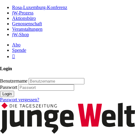
Zum
Rosa-Luxemburg-Konferenz
Inhalt
jW-Prozess
der
Aktionsbüro
Seite
Genossenschaft
Veranstaltungen
jW-Shop
Abo
Spende
Login
Benutzername
Passwort
Login
Passwort vergessen?