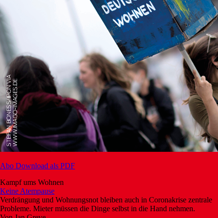
Abo
Download als PDF
Kampf ums Wohnen
Keine Atempause
Verdrängung und Wohnungsnot bleiben auch in Coronakrise zentrale
Probleme. Mieter müssen die Dinge selbst in die Hand nehmen.
Von
Jan Greve