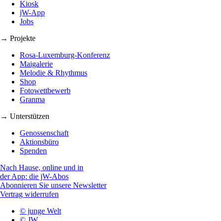
Kiosk
jW-App
Jobs
→ Projekte
Rosa-Luxemburg-Konferenz
Maigalerie
Melodie & Rhythmus
Shop
Fotowettbewerb
Granma
→ Unterstützen
Genossenschaft
Aktionsbüro
Spenden
Nach Hause, online und in
der App: die jW-Abos
Abonnieren Sie unsere Newsletter
Vertrag widerrufen
© junge Welt
© JW