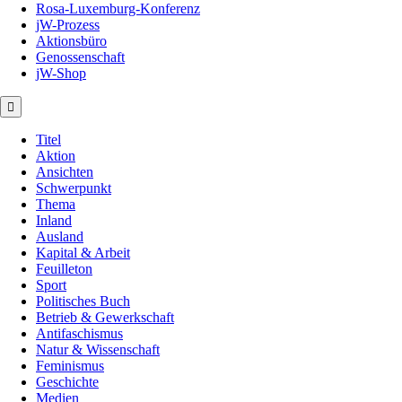
Rosa-Luxemburg-Konferenz
jW-Prozess
Aktionsbüro
Genossenschaft
jW-Shop
Titel
Aktion
Ansichten
Schwerpunkt
Thema
Inland
Ausland
Kapital & Arbeit
Feuilleton
Sport
Politisches Buch
Betrieb & Gewerkschaft
Antifaschismus
Natur & Wissenschaft
Feminismus
Geschichte
Medien