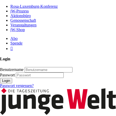
Zum
Rosa-Luxemburg-Konferenz
Inhalt
jW-Prozess
der
Aktionsbüro
Seite
Genossenschaft
Veranstaltungen
jW-Shop
Abo
Spende
Login
Benutzername
Passwort
Login
Passwort vergessen?