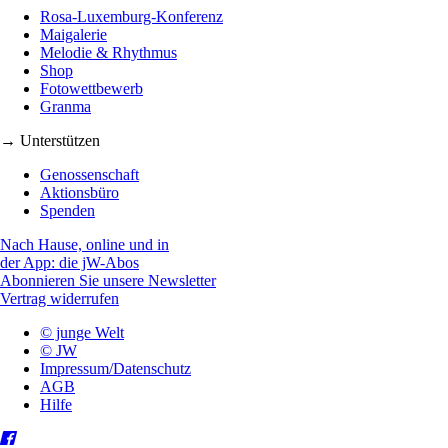
Rosa-Luxemburg-Konferenz
Maigalerie
Melodie & Rhythmus
Shop
Fotowettbewerb
Granma
→ Unterstützen
Genossenschaft
Aktionsbüro
Spenden
Nach Hause, online und in
der App: die jW-Abos
Abonnieren Sie unsere Newsletter
Vertrag widerrufen
© junge Welt
© JW
Impressum/Datenschutz
AGB
Hilfe