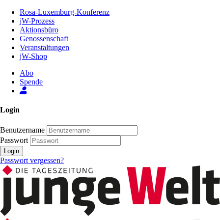
Zum
Rosa-Luxemburg-Konferenz
Inhalt
jW-Prozess
der
Aktionsbüro
Seite
Genossenschaft
Veranstaltungen
jW-Shop
Abo
Spende
Login
Benutzername
Passwort
Login
Passwort vergessen?