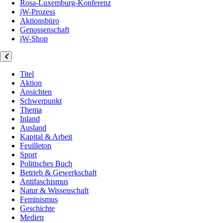
Rosa-Luxemburg-Konferenz
jW-Prozess
Aktionsbüro
Genossenschaft
jW-Shop
Titel
Aktion
Ansichten
Schwerpunkt
Thema
Inland
Ausland
Kapital & Arbeit
Feuilleton
Sport
Politisches Buch
Betrieb & Gewerkschaft
Antifaschismus
Natur & Wissenschaft
Feminismus
Geschichte
Medien