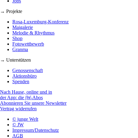
Jobs
→ Projekte
Rosa-Luxemburg-Konferenz
Maigalerie
Melodie & Rhythmus
Shop
Fotowettbewerb
Granma
→ Unterstützen
Genossenschaft
Aktionsbüro
Spenden
Nach Hause, online und in
der App: die jW-Abos
Abonnieren Sie unsere Newsletter
Vertrag widerrufen
© junge Welt
© JW
Impressum/Datenschutz
AGB