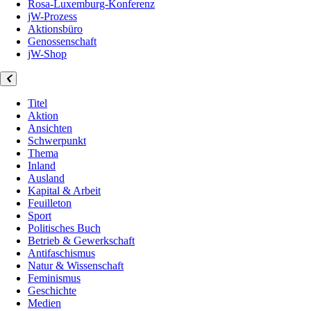
Rosa-Luxemburg-Konferenz
jW-Prozess
Aktionsbüro
Genossenschaft
jW-Shop
Titel
Aktion
Ansichten
Schwerpunkt
Thema
Inland
Ausland
Kapital & Arbeit
Feuilleton
Sport
Politisches Buch
Betrieb & Gewerkschaft
Antifaschismus
Natur & Wissenschaft
Feminismus
Geschichte
Medien