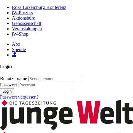
Zum
Rosa-Luxemburg-Konferenz
Inhalt
jW-Prozess
der
Aktionsbüro
Seite
Genossenschaft
Veranstaltungen
jW-Shop
Abo
Spende
Login
Benutzername
Passwort
Login
Passwort vergessen?