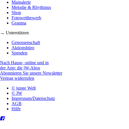
Maigalerie
Melodie & Rhythmus
Shop
Fotowettbewerb
Granma
→ Unterstützen
Genossenschaft
Aktionsbüro
Spenden
Nach Hause, online und in
der App: die jW-Abos
Abonnieren Sie unsere Newsletter
Vertrag widerrufen
© junge Welt
© JW
Impressum/Datenschutz
AGB
Hilfe