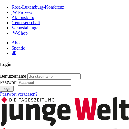
Zum
Rosa-Luxemburg-Konferenz
Inhalt
jW-Prozess
der
Aktionsbüro
Seite
Genossenschaft
Veranstaltungen
jW-Shop
Abo
Spende
Login
Benutzername
Passwort
Login
Passwort vergessen?