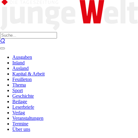
Ausgaben
Inland
Ausland
Kapital & Arbeit
Feuilleton
Thema
Sport
Geschichte
Beilage
Leserbriefe
Verlag
Veranstaltungen
Termine
Über uns