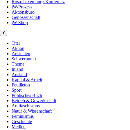
Rosa-Luxemburg-Konferenz
jW-Prozess
Aktionsbüro
Genossenschaft
jW-Shop
Titel
Aktion
Ansichten
Schwerpunkt
Thema
Inland
Ausland
Kapital & Arbeit
Feuilleton
Sport
Politisches Buch
Betrieb & Gewerkschaft
Antifaschismus
Natur & Wissenschaft
Feminismus
Geschichte
Medien