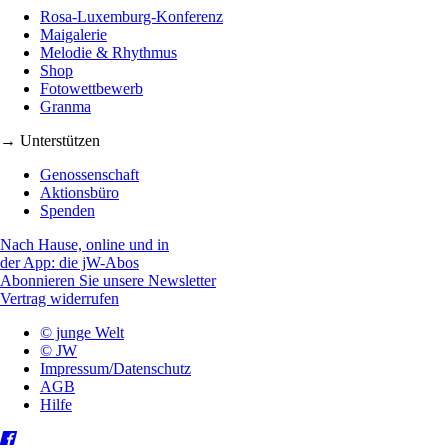
Rosa-Luxemburg-Konferenz
Maigalerie
Melodie & Rhythmus
Shop
Fotowettbewerb
Granma
→ Unterstützen
Genossenschaft
Aktionsbüro
Spenden
Nach Hause, online und in
der App: die jW-Abos
Abonnieren Sie unsere Newsletter
Vertrag widerrufen
© junge Welt
© JW
Impressum/Datenschutz
AGB
Hilfe