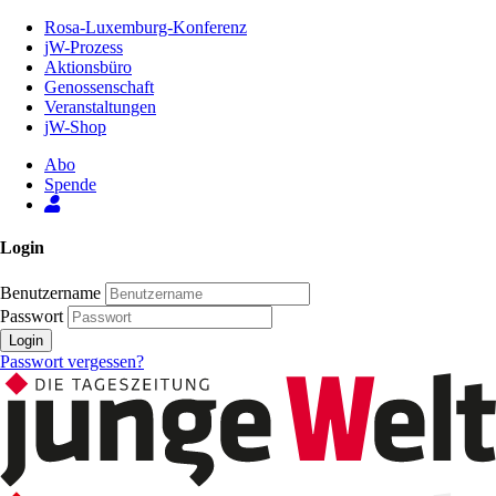
Zum
Rosa-Luxemburg-Konferenz
Inhalt
jW-Prozess
der
Aktionsbüro
Seite
Genossenschaft
Veranstaltungen
jW-Shop
Abo
Spende
Login
Benutzername
Passwort
Login
Passwort vergessen?