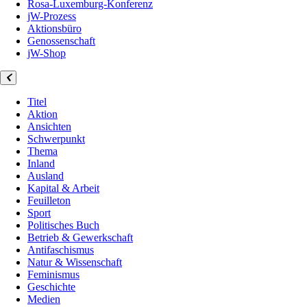
Rosa-Luxemburg-Konferenz
jW-Prozess
Aktionsbüro
Genossenschaft
jW-Shop
Titel
Aktion
Ansichten
Schwerpunkt
Thema
Inland
Ausland
Kapital & Arbeit
Feuilleton
Sport
Politisches Buch
Betrieb & Gewerkschaft
Antifaschismus
Natur & Wissenschaft
Feminismus
Geschichte
Medien