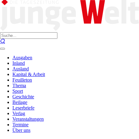
Ausgaben
Inland
Ausland
Kapital & Arbeit
Feuilleton
Thema
Sport
Geschichte
Beilage
Leserbriefe
Verlag
Veranstaltungen
Termine
Über uns