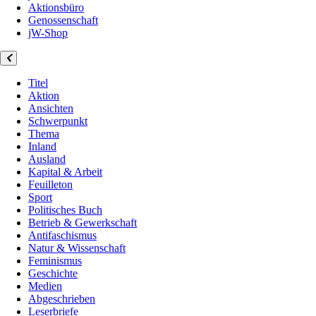
Aktionsbüro
Genossenschaft
jW-Shop
Titel
Aktion
Ansichten
Schwerpunkt
Thema
Inland
Ausland
Kapital & Arbeit
Feuilleton
Sport
Politisches Buch
Betrieb & Gewerkschaft
Antifaschismus
Natur & Wissenschaft
Feminismus
Geschichte
Medien
Abgeschrieben
Leserbriefe