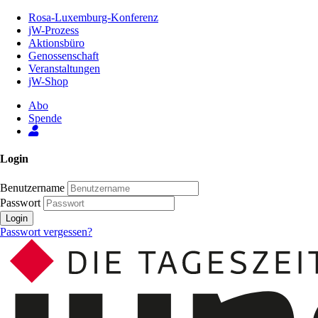
Zum
Rosa-Luxemburg-Konferenz
Inhalt
jW-Prozess
der
Aktionsbüro
Seite
Genossenschaft
Veranstaltungen
jW-Shop
Abo
Spende
Login
Benutzername
Passwort
Login
Passwort vergessen?