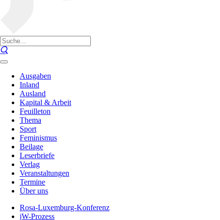
Ausgaben
Inland
Ausland
Kapital & Arbeit
Feuilleton
Thema
Sport
Feminismus
Beilage
Leserbriefe
Verlag
Veranstaltungen
Termine
Über uns
Rosa-Luxemburg-Konferenz
jW-Prozess