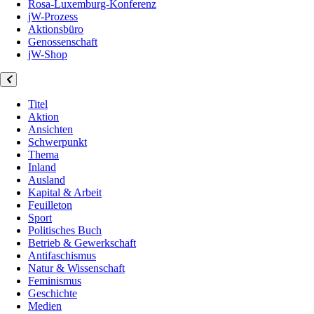
Rosa-Luxemburg-Konferenz
jW-Prozess
Aktionsbüro
Genossenschaft
jW-Shop
Titel
Aktion
Ansichten
Schwerpunkt
Thema
Inland
Ausland
Kapital & Arbeit
Feuilleton
Sport
Politisches Buch
Betrieb & Gewerkschaft
Antifaschismus
Natur & Wissenschaft
Feminismus
Geschichte
Medien