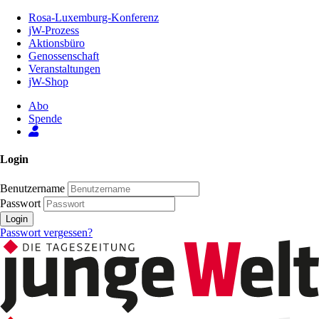
Zum
Rosa-Luxemburg-Konferenz
Inhalt
jW-Prozess
der
Aktionsbüro
Seite
Genossenschaft
Veranstaltungen
jW-Shop
Abo
Spende
Login
Benutzername
Passwort
Login
Passwort vergessen?