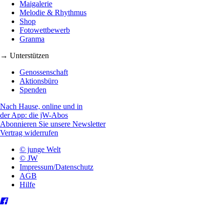
Maigalerie
Melodie & Rhythmus
Shop
Fotowettbewerb
Granma
→ Unterstützen
Genossenschaft
Aktionsbüro
Spenden
Nach Hause, online und in
der App: die jW-Abos
Abonnieren Sie unsere Newsletter
Vertrag widerrufen
© junge Welt
© JW
Impressum/Datenschutz
AGB
Hilfe