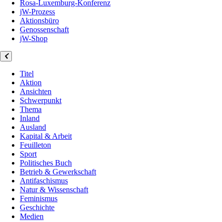
Rosa-Luxemburg-Konferenz
jW-Prozess
Aktionsbüro
Genossenschaft
jW-Shop
Titel
Aktion
Ansichten
Schwerpunkt
Thema
Inland
Ausland
Kapital & Arbeit
Feuilleton
Sport
Politisches Buch
Betrieb & Gewerkschaft
Antifaschismus
Natur & Wissenschaft
Feminismus
Geschichte
Medien