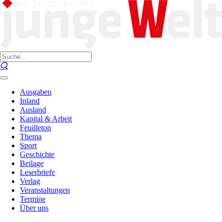
Ausgaben
Inland
Ausland
Kapital & Arbeit
Feuilleton
Thema
Sport
Geschichte
Beilage
Leserbriefe
Verlag
Veranstaltungen
Termine
Über uns