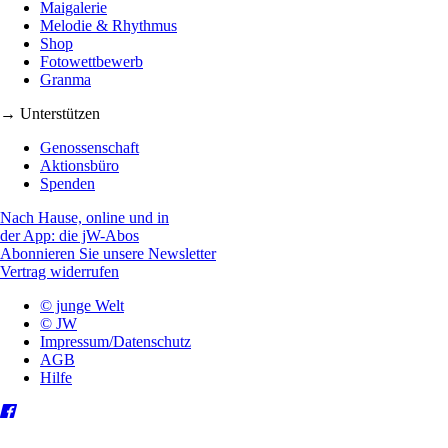
Maigalerie
Melodie & Rhythmus
Shop
Fotowettbewerb
Granma
→ Unterstützen
Genossenschaft
Aktionsbüro
Spenden
Nach Hause, online und in
der App: die jW-Abos
Abonnieren Sie unsere Newsletter
Vertrag widerrufen
© junge Welt
© JW
Impressum/Datenschutz
AGB
Hilfe