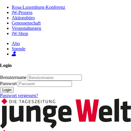
Zum
Rosa-Luxemburg-Konferenz
Inhalt
jW-Prozess
der
Aktionsbüro
Seite
Genossenschaft
Veranstaltungen
jW-Shop
Abo
Spende
Login
Benutzername
Passwort
Login
Passwort vergessen?